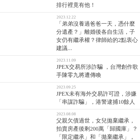
排行裡竟有他！
2023.12.22
「弟弟沒養過爸爸一天，憑什麼
分遺產？」離婚後各自生活，子
女仍有繼承權？律師給的2點衷心
建議...
2023.11.09
JPEX交易所涉詐騙 ，台灣創作歌
手陳零九將遭傳喚
2023.09.25
JPEX未有海外交易許可證，涉嫌
「串謀詐騙」，港警逮捕10餘人
2023.08.08
父親欠債過世，女兒拋棄繼承，
拍賣房產後剩200萬「歸國庫」？
「限定繼承」和「拋棄繼承」，