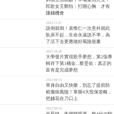
民歌女王鄭怡：打開心胸 才有
賺錢機會
2022.11.07
說倒就倒！袁惟仁一次意外就此
臥床不起…生命永遠說不準，為
了活下去更應做好風險規畫
2022.10.28
大學發片實現歌手夢想，第2張專
輯存下第1桶金...蔡旻佑：真正的
富有是完成夢想
2022.09.15
單身自由又快樂，別忘了提前防
範傷病風險！掌握4大投保攻略，
把錢花在刀口上
2022.09.14
余苑綺、朱俐靜癌逝…每4分20秒