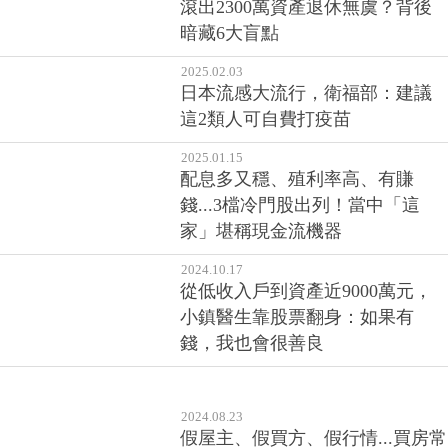
滾出2300萬資產退休無虞？背後
暗藏6大盲點
2025.02.03
日本流感大流行，衛福部：建議
這2類人可自費打疫苗
2025.01.15
配息多又穩、殖利率高、有賺
錢...3檔冷門股出列！當中「這
家」堪稱現金流機器
2024.10.17
從低收入戶到資產近9000萬元，
小鎮醫生靠股票翻身：如果有
錢，我也會很善良
2024.08.23
假屋主、假買方、假行情...買房常