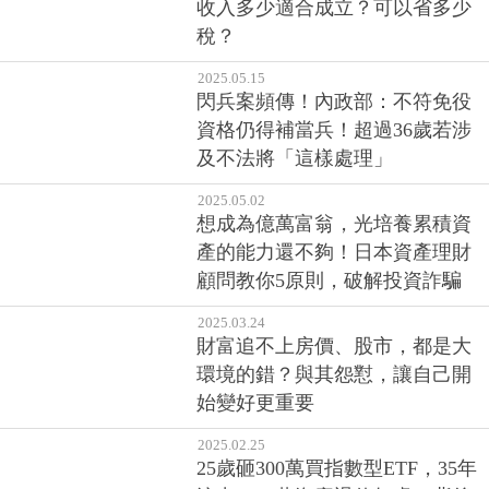
收入多少適合成立？可以省多少
稅？
2025.05.15
閃兵案頻傳！內政部：不符免役
資格仍得補當兵！超過36歲若涉
及不法將「這樣處理」
2025.05.02
想成為億萬富翁，光培養累積資
產的能力還不夠！日本資產理財
顧問教你5原則，破解投資詐騙
2025.03.24
財富追不上房價、股市，都是大
環境的錯？與其怨懟，讓自己開
始變好更重要
2025.02.25
25歲砸300萬買指數型ETF，35年