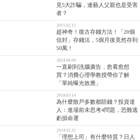
見5大詐騙，連藝人父親也是受害
者？
2015.02.12
超神奇！復古存錢方法！「20個
信封」存錢法，5個月後竟然存到
50萬！
2024.06.09
一直刷到洗腦廣告，愈看愈想
買？消費心理學教授帶你了解
「單純曝光效應」
2024.03.14
為什麼散戶多數都賠錢？投資達
人：進場前未思考4問題，恐難逃
虧損命運
2024.02.21
「理想上司」有什麼特質？日人