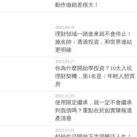
動作做錯差很大！
2023.04.19
理財領域一踏進來就不會停止！
施名帥：透過投資，和世界連結
更明確
2023.03.17
你為什麼開始學投資？10大入坑
理財契機，第1名是：年輕人想買
房
2022.11.25
使用限定繼承，就一定不會繼承
到負債嗎？重點在於如實陳報遺
產清冊
2022.11.21
斜槓生活開啟下半場樂活人生！