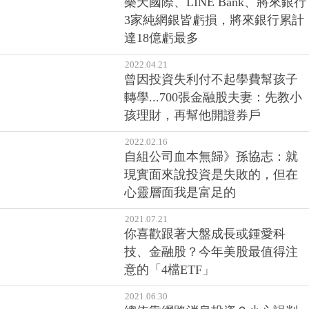
樂天國際、LINE Bank、將來銀行
3家純網銀皆虧損，將來銀行累計
達18億虧最多
2022.04.21
曾因投資失利付不起學費幫孩子
轉學...700張金融股夫妻：先教小
孩理財，再幫他開證券戶
2022.02.16
自組公司血本無歸》孫協志：就
現實面來說投資是失敗的，但在
心靈層面我是富足的
2021.07.21
你喜歡跟著大盤成長或鍾愛科
技、金融股？今年美股最值得注
意的「4檔ETF」
2021.06.30