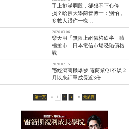
手上抱滿爛股，卻狠不下心停
損？哈佛大學商管博士：別怕，
多數人跟你一樣…
2020.03.06
樂天用「無限上網價格砍半」積
極搶市，日本電信市場恐陷價格
戰
2020.02.15
宅經濟商機爆發 電商業Q1不淡 2
月以來訂單成長近3倍
«
»
第一頁
1
2
3
最後頁