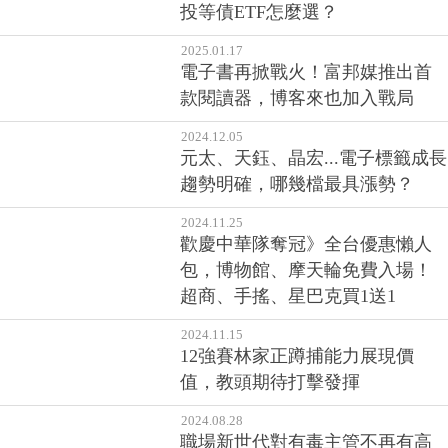
投等債ETF怎麼選？
2025.01.17
電子書再掀戰火！富邦媒推出首
款閱讀器，博客來也加入戰局
2024.12.05
元太、天鈺、晶宏...電子標籤成長
趨勢明確，哪幾檔最具漲勢？
2024.11.25
歡慶中華隊奪冠》全台優惠懶人
包，博物館、摩天輪免費入場！
超商、手搖、星巴克買1送1
2024.11.15
12強賽林家正蹲捕能力展現價
值，教頭期待打擊發揮
2024.08.28
職場新世代對有毒主管不再有高