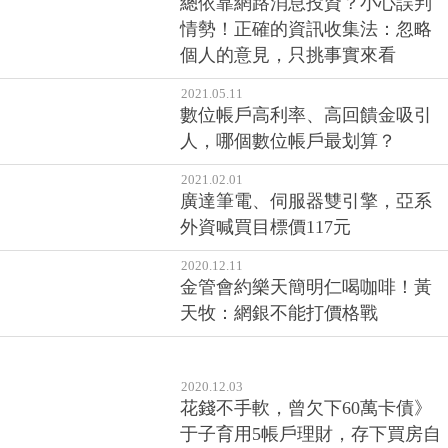
總依靠網路消息投資？小心誤判
情勢！正確的資訊收集法：忽略
個人的意見，只挑事實來看
2021.05.11
數位帳戶高利率、高回饋金吸引
人，哪個數位帳戶最划算？
2021.02.01
廣達筆電、伺服器雙引擎，亞系
外資喊買目標價117元
2020.12.11
金管會約樂天簡明仁喝咖啡！黃
天牧：網銀不能打價格戰
2020.12.03
花錢不手軟，曾欠下60萬卡債》
于子育用5帳戶理財，存下買房自