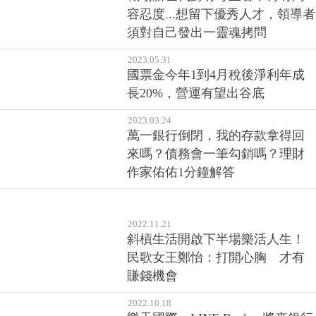
容忍度...想留下優秀人才，領導者
須對自己發出一靈魂拷問
2023.05.31
國票金今年1到4月稅後淨利年成
長20%，營運有望出谷底
2023.03.24
萬一銀行倒閉，我的存款拿得回
來嗎？債務會一筆勾銷嗎？理財
作家佑佑1分鐘解答
2022.11.21
斜槓生活開啟下半場樂活人生！
民歌女王鄭怡：打開心胸 才有
賺錢機會
2022.10.18