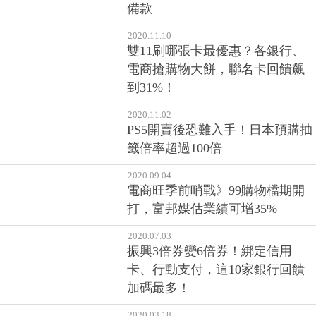
備款
2020.11.10
雙11刷哪張卡最優惠？各銀行、
電商搶購物大餅，聯名卡回饋飆
到31%！
2020.11.02
PS5開賣後恐難入手！日本預購抽
籤倍率超過100倍
2020.09.04
電商旺季前哨戰》99購物檔期開
打，富邦媒估業績可增35%
2020.07.03
振興3倍券變6倍券！綁定信用
卡、行動支付，這10家銀行回饋
加碼最多！
2020.03.18