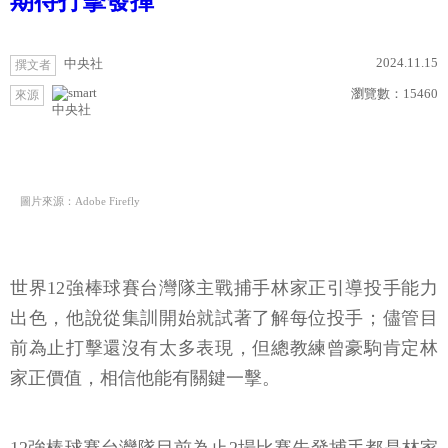
期待打擊發揮
2024.11.15
中央社
撰文者
瀏覽數：
15460
來源
中央社
圖片來源：Adobe Firefly
世界12強棒球賽台灣隊主戰捕手林家正引導投手能力
出色，他說從集訓開始就試著了解每位投手；儘管目
前為止打擊還沒有太多表現，但總教練曾豪駒肯定林
家正價值，相信他能有關鍵一擊。