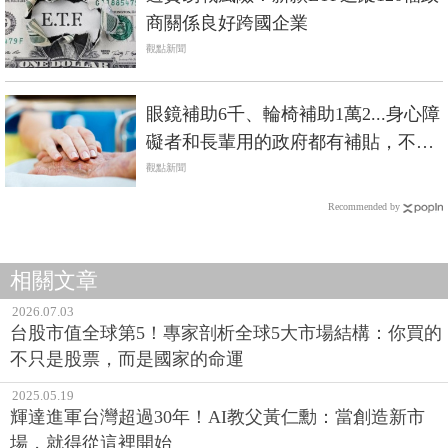
商關係良好跨國企業
觀點新聞
眼鏡補助6千、輪椅補助1萬2...身心障
礙者和長輩用的政府都有補貼，不是
低收入戶也能辦
觀點新聞
Recommended by
相關文章
2026.07.03
台股市值全球第5！專家剖析全球5大市場結構：你買的
不只是股票，而是國家的命運
2025.05.19
輝達進軍台灣超過30年！AI教父黃仁勳：當創造新市
場，就得從這裡開始