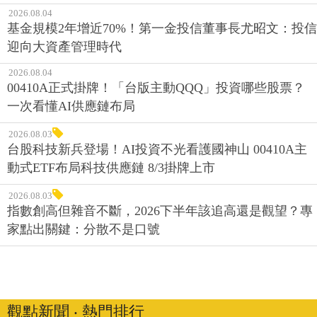
2026.08.04
基金規模2年增近70%！第一金投信董事長尤昭文：投信
迎向大資產管理時代
2026.08.04
00410A正式掛牌！「台版主動QQQ」投資哪些股票？
一次看懂AI供應鏈布局
2026.08.03
台股科技新兵登場！AI投資不光看護國神山 00410A主
動式ETF布局科技供應鏈 8/3掛牌上市
2026.08.03
指數創高但雜音不斷，2026下半年該追高還是觀望？專
家點出關鍵：分散不是口號
觀點新聞 ‧ 熱門排行