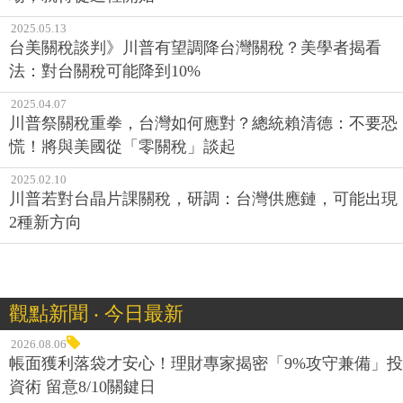
2025.05.13
台美關稅談判》川普有望調降台灣關稅？美學者揭看
法：對台關稅可能降到10%
2025.04.07
川普祭關稅重拳，台灣如何應對？總統賴清德：不要恐
慌！將與美國從「零關稅」談起
2025.02.10
川普若對台晶片課關稅，研調：台灣供應鏈，可能出現
2種新方向
觀點新聞 ‧ 今日最新
2026.08.06
帳面獲利落袋才安心！理財專家揭密「9%攻守兼備」投
資術 留意8/10關鍵日