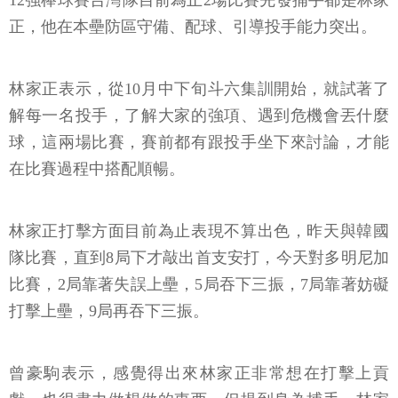
12強棒球賽台灣隊目前為止2場比賽先發捕手都是林家
正，他在本壘防區守備、配球、引導投手能力突出。
林家正表示，從10月中下旬斗六集訓開始，就試著了
解每一名投手，了解大家的強項、遇到危機會丟什麼
球，這兩場比賽，賽前都有跟投手坐下來討論，才能
在比賽過程中搭配順暢。
林家正打擊方面目前為止表現不算出色，昨天與韓國
隊比賽，直到8局下才敲出首支安打，今天對多明尼加
比賽，2局靠著失誤上壘，5局吞下三振，7局靠著妨礙
打擊上壘，9局再吞下三振。
曾豪駒表示，感覺得出來林家正非常想在打擊上貢