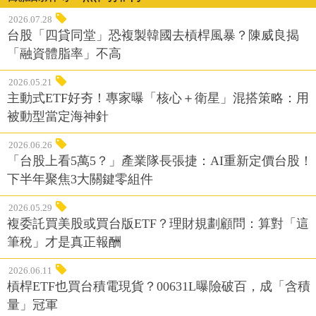
2026.07.28
台股「四貸同堂」恐複製韓國去槓桿風暴？陳威良揭
「融資體脂率」不高
2026.05.21
主動式ETF好夯！專家曝「核心＋衛星」混搭策略：用
被動型當定海神針
2026.06.26
「台股上看5萬5？」產業隊長張捷：AI重新定價台股！
下半年聚焦3大關鍵零組件
2026.05.29
複委託買美股或買台版ETF？理財規劃顧問：算對「這
筆稅」才是真正報酬
2026.06.11
槓桿ETF也買台積電現貨？00631L曝險破百，成「含積
量」冠軍