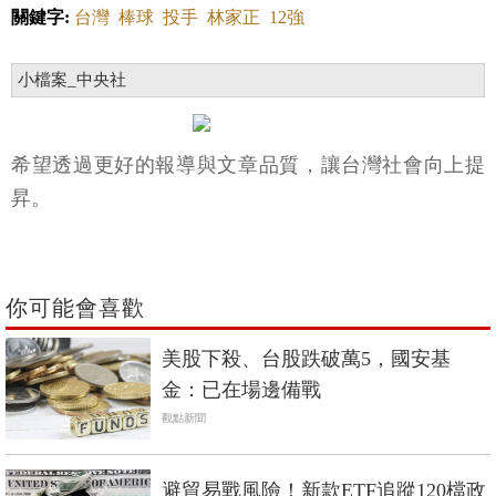
關鍵字:
台灣
棒球
投手
林家正
12強
小檔案_中央社
希望透過更好的報導與文章品質，讓台灣社會向上提
昇。
你可能會喜歡
美股下殺、台股跌破萬5，國安基
金：已在場邊備戰
觀點新聞
避貿易戰風險！新款ETF追蹤120檔政