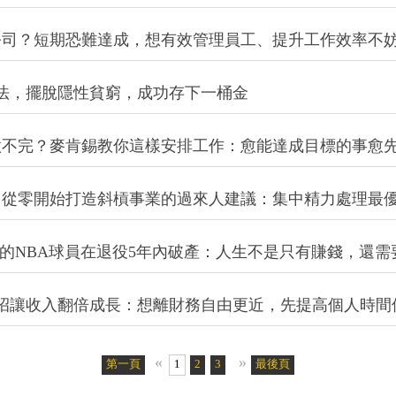
能更快樂嗎？研究顯示：重點不是成為時間富翁，而是做
一流人士都在用閱讀投資自己...閱讀教練教你6方法，每
企業創辦人分享5個習慣：比一天工作13小時更有效率
公司？短期恐難達成，想有效管理員工、提升工作效率不
法，擺脫隱性貧窮，成功存下一桶金
做不完？麥肯錫教你這樣安排工作：愈能達成目標的事愈
？從零開始打造斜槓事業的過來人建議：集中精力處理最