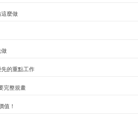
了什麼
年輕鬆讀100本書
妨這麼做
先做
優先的重點工作