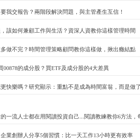
福感！每天在有限的時間內，先放入令你快樂的事
落空？生產力與高績效專家教你改用12週計畫，提高執
用...過來人分享4方法，讓你從此不瞎忙
是要我交報告？兩階段解決問題，與主管產生互信！
程，該如何兼顧工作與生活？資深人資教你這樣管理時間
愈多做不完？時間管理策略顧問教你這樣做，揪出癥結點
買00878的成分股？買ETF及成分股的4大差異