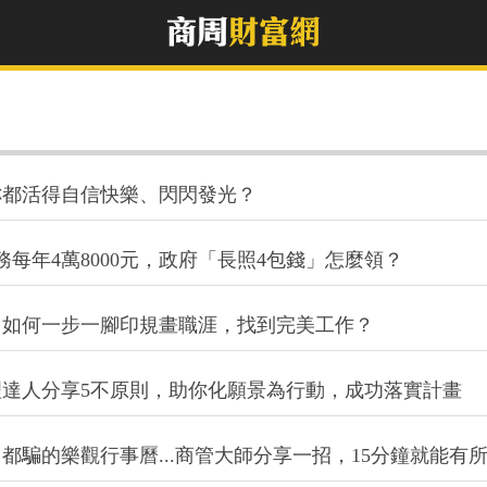
妳都活得自信快樂、閃閃發光？
務每年4萬8000元，政府「長照4包錢」怎麼領？
！如何一步一腳印規畫職涯，找到完美工作？
達人分享5不原則，助你化願景為行動，成功落實計畫
騙的樂觀行事曆...商管大師分享一招，15分鐘就能有