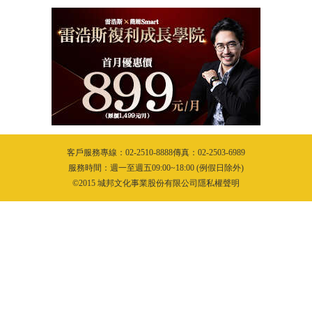
%的NBA球員在退役5年內破產：人生不是只有賺錢，還需
招讓收入翻倍成長：想離財務自由更近，先提高個人時間
«
»
第一頁
1
2
3
4
最後頁
客戶服務專線：02-2510-8888傳真：02-2503-6989