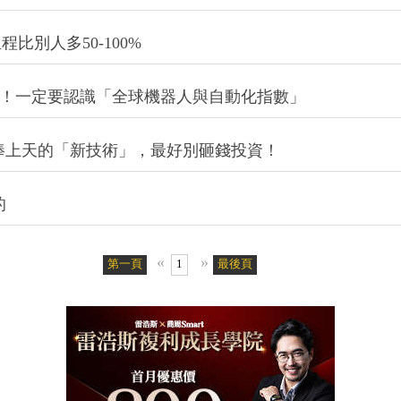
比別人多50-100%
500！一定要認識「全球機器人與自動化指數」
捧上天的「新技術」，最好別砸錢投資！
的
«
»
第一頁
1
最後頁