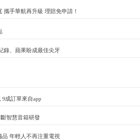
 攜手華航再升級 理賠免申請！
點
創紀錄、蘋果盼成最佳尖牙
9成訂單來自app
中斷智慧音箱研發
備品 年輕人不再注重電視