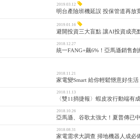
2019.03.12
明台產險班機延誤 投保管道再放寬
2019.01.16
避開投資三大盲點 讓AI投資成亮
2018.12.27
統一FANG+飆6%！亞馬遜銷售
2018.11.21
家電變Smart 給你輕鬆愜意好生活
2018.11.13
〈雙11捎捷報〉蝦皮攻行動端有成 
2018.10.26
亞馬遜、谷歌太強大！夏普傳已
2018.08.31
家電需求大調查 掃地機器人成必