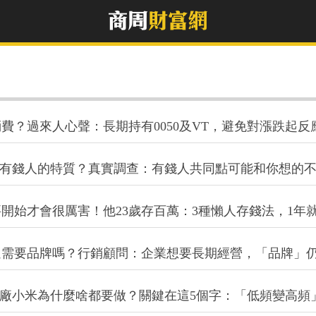
費？過來人心聲：長期持有0050及VT，避免對漲跌起反
的是有錢人的特質？真實調查：有錢人共同點可能和你想的
開始才會很厲害！他23歲存百萬：3種懶人存錢法，1年就
還需要品牌嗎？行銷顧問：企業想要長期經營，「品牌」
手機廠小米為什麼啥都要做？關鍵在這5個字：「低頻變高頻