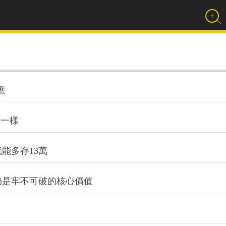
應
不一樣
能多存13萬
仍是牢不可破的核心價值
」