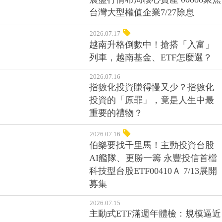
台灣大型權值企業7/27除息
2026.07.17
越南升格倒數中！搶搭「入富」
列車，越南基金、ETF怎麼選？
2026.07.16
指數化投資賺得慢又少？指數化
投資的「原罪」，竟是人生中最
重要的禮物？
2026.07.16
伯樂要找千里馬！主動投資台股
AI艦隊、更勝一籌 永豐投信首檔
科技型台股ETF00410Ａ 7/13展開
募集
2026.07.15
主動式ETF滿週年體檢：規模逼近