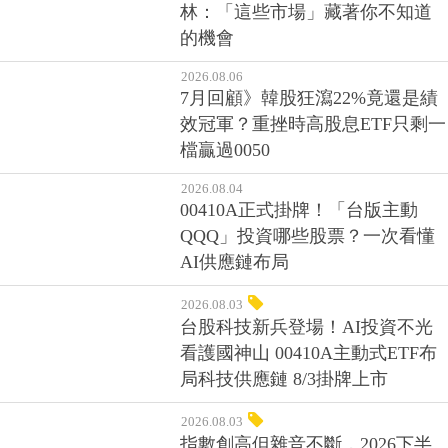
林：「這些市場」藏著你不知道
的機會
2026.08.06
7月回顧》韓股狂瀉22%竟還是績
效冠軍？重挫時高股息ETF只剩一
檔贏過0050
2026.08.04
00410A正式掛牌！「台版主動
QQQ」投資哪些股票？一次看懂
AI供應鏈布局
2026.08.03
台股科技新兵登場！AI投資不光
看護國神山 00410A主動式ETF布
局科技供應鏈 8/3掛牌上市
2026.08.03
指數創高但雜音不斷，2026下半