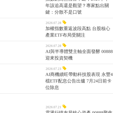
年該追高還是觀望？專家點出關
鍵：分散不是口號
2026.07.28
加權指數重返波段高點 台股核心
產業ETF布局受關注
2026.07.28
AI與半導體雙主軸全面發酵 00888
迎來投資契機
2026.07.23
AI商機續旺帶動科技股表現 永豐4
檔ETF配息公告出爐 7月24日前卡
位除息
2026.07.21
震盪行情布局核心資產 00888聚焦