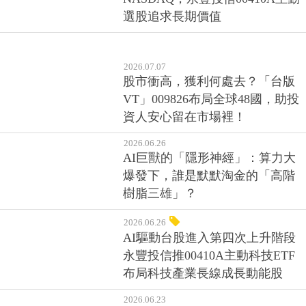
選股追求長期價值
2026.07.07
股市衝高，獲利何處去？「台版
VT」009826布局全球48國，助投
資人安心留在市場裡！
2026.06.26
AI巨獸的「隱形神經」：算力大
爆發下，誰是默默淘金的「高階
樹脂三雄」？
2026.06.26
AI驅動台股進入第四次上升階段
永豐投信推00410A主動科技ETF
布局科技產業長線成長動能股
2026.06.23