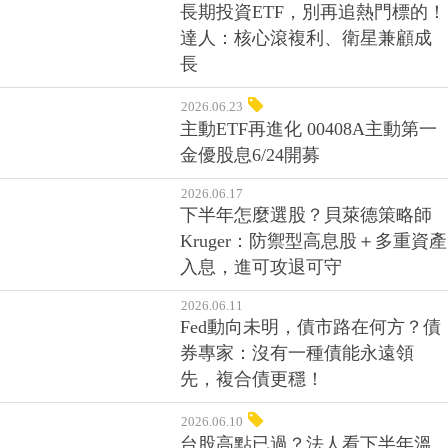
長期投資ETF，別再追熱門標的！
達人：核心滾複利、衛星兼顧成
長
2026.06.23
主動ETF再進化 00408A主動第一
金優股息6/24開募
2026.06.17
下半年怎麼選股？貝萊德策略師
Kruger：防禦型高息股＋多重資產
入息，進可攻退可守
2026.06.11
Fed動向未明，債市路在何方？債
券專家：沒有一種債能永遠領
先，複合債更穩！
2026.06.10
台股高點已過？法人看下半年溫