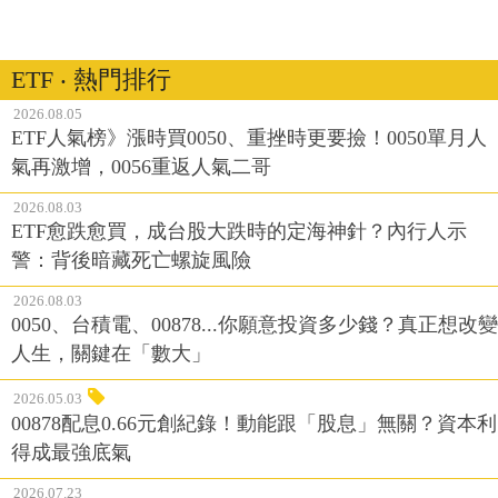
ETF ‧ 熱門排行
2026.08.05
ETF人氣榜》漲時買0050、重挫時更要撿！0050單月人
氣再激增，0056重返人氣二哥
2026.08.03
ETF愈跌愈買，成台股大跌時的定海神針？內行人示
警：背後暗藏死亡螺旋風險
2026.08.03
0050、台積電、00878...你願意投資多少錢？真正想改變
人生，關鍵在「數大」
2026.05.03
00878配息0.66元創紀錄！動能跟「股息」無關？資本利
得成最強底氣
2026.07.23