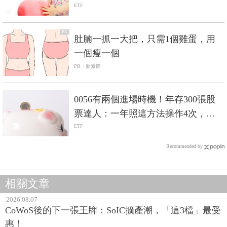
ETF
PR
肚腩一抓一大把，只需1個雞蛋，用
一個瘦一個
PR・新素簡
0056有兩個進場時機！年存300張股
票達人：一年照這方法操作4次，賺
進20%
ETF
Recommended by
相關文章
2026.08.07
CoWoS後的下一張王牌：SoIC擴產潮，「這3檔」最受
惠！