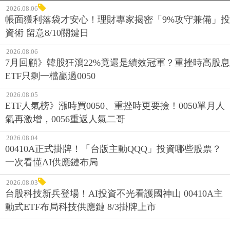
2026.08.06
帳面獲利落袋才安心！理財專家揭密「9%攻守兼備」投
資術 留意8/10關鍵日
2026.08.06
7月回顧》韓股狂瀉22%竟還是績效冠軍？重挫時高股息
ETF只剩一檔贏過0050
2026.08.05
ETF人氣榜》漲時買0050、重挫時更要撿！0050單月人
氣再激增，0056重返人氣二哥
2026.08.04
00410A正式掛牌！「台版主動QQQ」投資哪些股票？
一次看懂AI供應鏈布局
2026.08.03
台股科技新兵登場！AI投資不光看護國神山 00410A主
動式ETF布局科技供應鏈 8/3掛牌上市