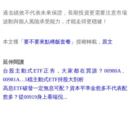
過去績效不代表未來保證，長期投資更需要注意市場
波動與個人風險承受能力，才能走得更穩健！
本文獲
「要不要來點稀飯套餐」
授權轉載，
原文
延伸閱讀
台股主動式ETF正夯，大家都在買誰？00980A、
00981A…5檔主動式ETF持股大剖析
高息ETF破發一定無息可配？資本平準金愈多不代表配
愈多？從00919身上看端倪...