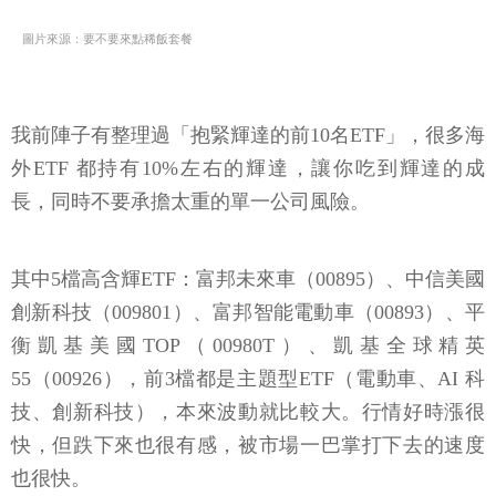
圖片來源：要不要來點稀飯套餐
我前陣子有整理過「抱緊輝達的前10名ETF」，很多海
外ETF 都持有10%左右的輝達，讓你吃到輝達的成
長，同時不要承擔太重的單一公司風險。
其中5檔高含輝ETF：富邦未來車（00895）、中信美國
創新科技（009801）、富邦智能電動車（00893）、平
衡凱基美國TOP（00980T）、凱基全球精英
55（00926），前3檔都是主題型ETF（電動車、AI 科
技、創新科技），本來波動就比較大。行情好時漲很
快，但跌下來也很有感，被市場一巴掌打下去的速度
也很快。