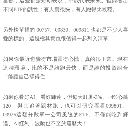
當然，這些都是短期表現，不能代表未來。但能看出
不同ETF的調性：有人衝很快，有人跑得比較穩。
另外榜單裡的 00757、00830、009811 也都是不少人喜
愛的標的，這幾檔其實也很值得一起列入清單。
如果你最近也覺得市場震得心慌，真的很正常。現在
這種環境，比的不是誰跑最快，而是誰的投資組合
「能讓自己撐得住」。
如果你看好AI、看好輝達，但每天盯著-3%、+4%心跳
120，與其追著題材跑，也可以研究看看00980T、
00926這類分散單一公司風險的ETF。不僅能吃到輝
達、AI紅利，波動也不至於這麼大！