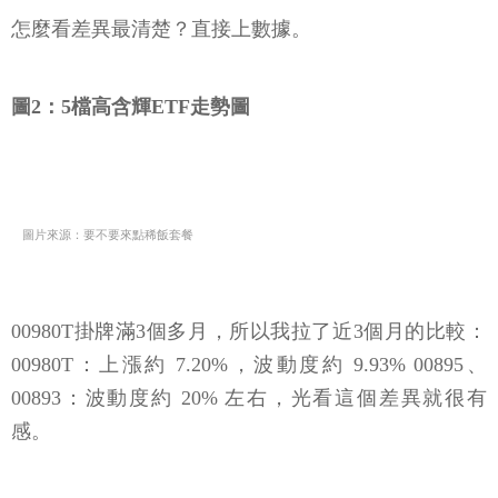
怎麼看差異最清楚？直接上數據。
圖2：5檔高含輝ETF走勢圖
圖片來源：要不要來點稀飯套餐
00980T掛牌滿3個多月，所以我拉了近3個月的比較：
00980T：上漲約 7.20%，波動度約 9.93% 00895、
00893：波動度約 20% 左右，光看這個差異就很有
感。