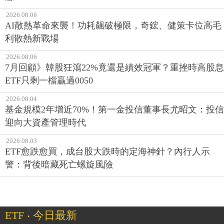
2026.08.06
AI散熱革命來襲！功耗飆破極限，奇鋐、健策卡位高毛
利散熱新戰場
2026.08.06
7月回顧》韓股狂瀉22%竟還是績效冠軍？重挫時高股息
ETF只剩一檔贏過0050
2026.08.04
基金規模2年增近70%！第一金投信董事長尤昭文：投信
迎向大資產管理時代
2026.08.03
ETF愈跌愈買，成台股大跌時的定海神針？內行人示
警：背後暗藏死亡螺旋風險
ETF ‧ 今日最新