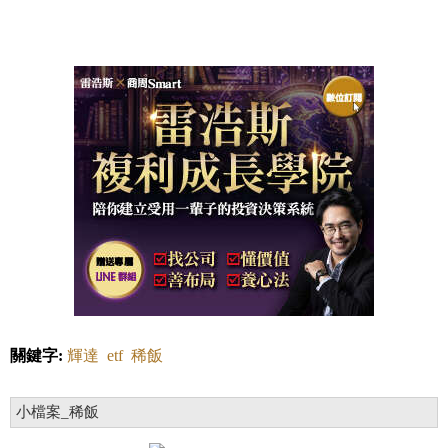
關鍵字:
輝達
etf
稀飯
小檔案_稀飯