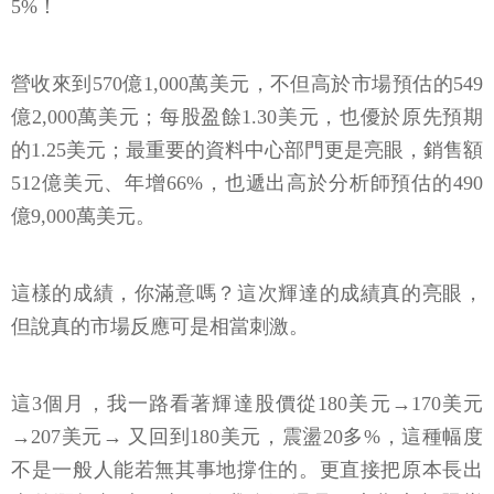
5%！
營收來到570億1,000萬美元，不但高於市場預估的549
億2,000萬美元；每股盈餘1.30美元，也優於原先預期
的1.25美元；最重要的資料中心部門更是亮眼，銷售額
512億美元、年增66%，也遞出高於分析師預估的490
億9,000萬美元。
這樣的成績，你滿意嗎？這次輝達的成績真的亮眼，
但說真的市場反應可是相當刺激。
這3個月，我一路看著輝達股價從180美元→170美元
→207美元→ 又回到180美元，震盪20多%，這種幅度
不是一般人能若無其事地撐住的。更直接把原本長出