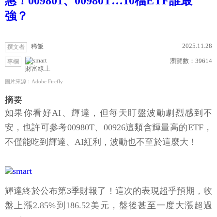
惠！009801、00980T…10檔ETF誰最
強？
2025.11.28
稀飯
撰文者
瀏覽數：
39614
專欄
財富線上
圖片來源：Adobe Firefly
摘要
如果你看好AI、輝達，但每天盯盤波動劇烈感到不
安，也許可參考00980T、00926這類含輝量高的ETF，
不僅能吃到輝達、AI紅利，波動也不至於這麼大！
輝達終於公布第3季財報了！這次的表現超乎預期，收
盤上漲2.85%到186.52美元，盤後甚至一度大漲超過