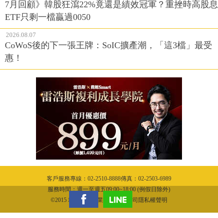
7月回顧》韓股狂瀉22%竟還是績效冠軍？重挫時高股息
ETF只剩一檔贏過0050
2026.08.07
CoWoS後的下一張王牌：SoIC擴產潮，「這3檔」最受
惠！
客戶服務專線：02-2510-8888傳真：02-2503-6989
服務時間：週一至週五09:00~18:00 (例假日除外)
©2015 城邦文化事業股份有限公司隱私權聲明