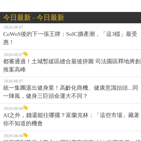
今日最新 ‧ 今日最新
2026.08.07
CoWoS後的下一張王牌：SoIC擴產潮，「這3檔」最受
惠！
2026.08.07
都審通過！土城暫緩區縫合最後拼圖 司法園區釋地將創
推案高峰
2026.08.07
統一集團退出健身業！高齡化商機、健康意識抬頭...同
一陣風，健身三巨頭命運大不同？
2026.08.06
AI之外，錢還能往哪擺？富蘭克林：「這些市場」藏著
你不知道的機會
2026.08.06