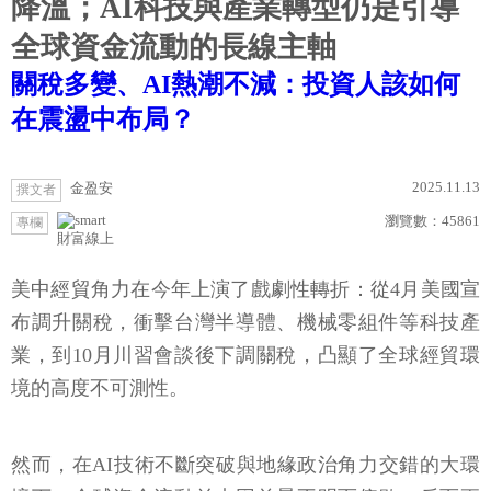
降溫；AI科技與產業轉型仍是引導
全球資金流動的長線主軸
關稅多變、AI熱潮不減：投資人該如何
在震盪中布局？
2025.11.13
金盈安
撰文者
瀏覽數：
45861
專欄
財富線上
美中經貿角力在今年上演了戲劇性轉折：從4月美國宣
布調升關稅，衝擊台灣半導體、機械零組件等科技產
業，到10月川習會談後下調關稅，凸顯了全球經貿環
境的高度不可測性。
然而，在AI技術不斷突破與地緣政治角力交錯的大環