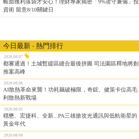
帳面獲利落袋才安心！理財專家揭密「9%攻守兼備」投
資術 留意8/10關鍵日
今日最新 ‧ 熱門排行
2026.08.07
都審通過！土城暫緩區縫合最後拼圖 司法園區釋地將創
推案高峰
2026.08.06
AI散熱革命來襲！功耗飆破極限，奇鋐、健策卡位高毛
利散熱新戰場
2026.08.05
穩懋、宏捷科、全新...PA三雄搶攻光通訊與低軌衛星的
黃金年代
2026.08.06