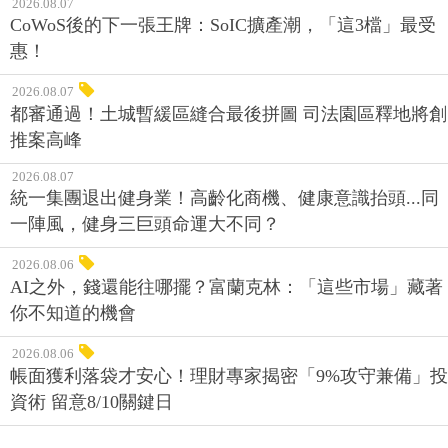
2026.08.07
CoWoS後的下一張王牌：SoIC擴產潮，「這3檔」最受
惠！
2026.08.07
都審通過！土城暫緩區縫合最後拼圖 司法園區釋地將創
推案高峰
2026.08.07
統一集團退出健身業！高齡化商機、健康意識抬頭...同
一陣風，健身三巨頭命運大不同？
2026.08.06
AI之外，錢還能往哪擺？富蘭克林：「這些市場」藏著
你不知道的機會
2026.08.06
帳面獲利落袋才安心！理財專家揭密「9%攻守兼備」投
資術 留意8/10關鍵日