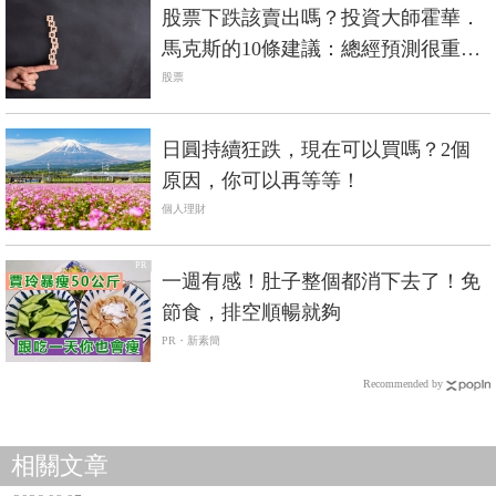
股票下跌該賣出嗎？投資大師霍華．
馬克斯的10條建議：總經預測很重
要，但正確的不多
股票
日圓持續狂跌，現在可以買嗎？2個
原因，你可以再等等！
個人理財
PR
一週有感！肚子整個都消下去了！免
節食，排空順暢就夠
PR・新素簡
Recommended by
相關文章