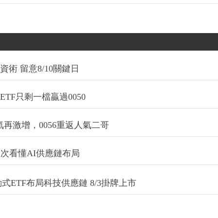
術 留意8/10關鍵日
TF只剩一檔贏過0050
氣再激增，0056重返人氣二哥
一次看懂AI供應鏈布局
式ETF布局科技供應鏈 8/3掛牌上市