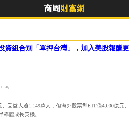
：投資組合別「單押台灣」，加入美股報酬
irefly
兆元、受益人逾1,149萬人，但海外股票型ETF僅4,000
半導體成長契機。