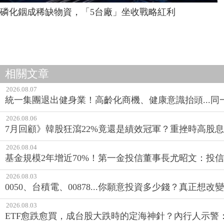
磷化銦成稀缺物資，「5台廠」坐收戰略紅利
相關文章
2026.08.07
統一集團退出健身業！高齡化商機、健康意識抬頭...
2026.08.06
7月回顧》韓股狂瀉22%竟還是績效冠軍？重挫時高股息E
2026.08.04
基金規模2年增近70%！第一金投信董事長尤昭文：投
2026.08.03
0050、台積電、00878...你願意投資多少錢？真正想
2026.08.03
ETF愈跌愈買，成台股大跌時的定海神針？內行人示警