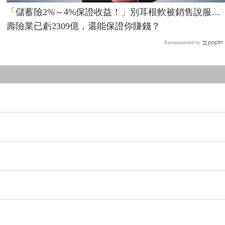
「儲蓄險2%～4%保證收益！」別耳根軟被銷售說服…
壽險業已虧2309億，還能保證你賺錢？
Recommended by