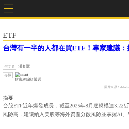
ETF
台灣有一半的人都在買ETF！專家建議
湯名潔
撰文者
專欄
財富網編輯嚴選
圖片來源：Adobe F
摘要
台股ETF近年爆發成長，截至2025年8月底規模達3.2
風險高，建議納入美股等海外資產分散風險並掌握AI、