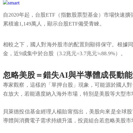
自2020年起，台股ETF（指數股票型基金）市場快速擴
累積逾1,149萬人，顯示台股ETF備受青睞。
相較之下，國人對海外股市的配置則顯得保守。根據同期統
金，近9成集中於台股（3.2兆元÷3.7兆元≒88.9%）。
忽略美股＝錯失AI與半導體成長動能
專家觀察，這樣的「單押台股」現象，可能源於國人對
在放大，若能適度納入海外市場，特別是美股等大型市
貝萊德投信基金經理人楊貽甯指出，美股向來是全球股
導體與消費電子需求持續升溫，投資組合若忽略美股市