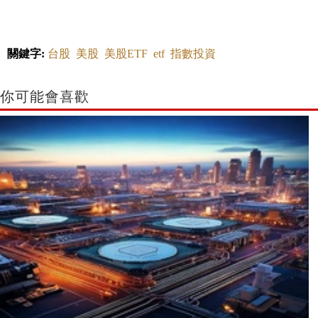
關鍵字:
台股
美股
美股ETF
etf
指數投資
你可能會喜歡