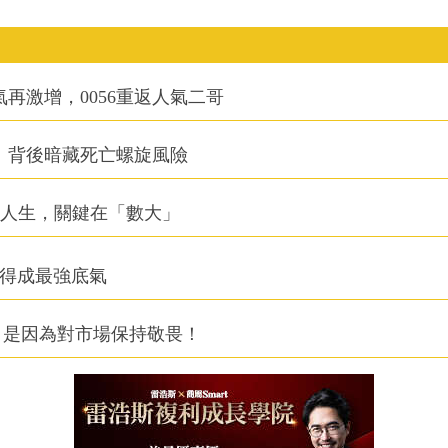
氣再激增，0056重返人氣二哥
：背後暗藏死亡螺旋風險
改變人生，關鍵在「數大」
利得成最強底氣
，是因為對市場保持敬畏！