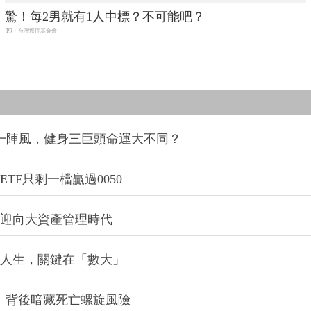
驚！每2男就有1人中標？不可能吧？
PR・台灣癌症基金會
同一陣風，健身三巨頭命運大不同？
TF只剩一檔贏過0050
信迎向大資產管理時代
改變人生，關鍵在「數大」
：背後暗藏死亡螺旋風險