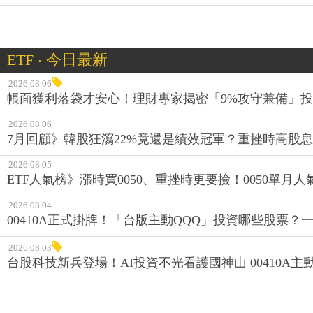
ETF ‧ 今日最新
2026.08.06
帳面獲利落袋才安心！理財專家揭密「9%攻守兼備」投資
2026.08.06
7月回顧》韓股狂瀉22%竟還是績效冠軍？重挫時高股息E
2026.08.05
ETF人氣榜》漲時買0050、重挫時更要撿！0050單月人
2026.08.04
00410A正式掛牌！「台版主動QQQ」投資哪些股票？
2026.08.03
台股科技新兵登場！AI投資不光看護國神山 00410A主動