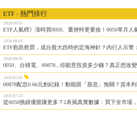
ETF ‧ 熱門排行
2026.08.05
ETF人氣榜》漲時買0050、重挫時更要撿！0050單月人
2026.08.03
ETF愈跌愈買，成台股大跌時的定海神針？內行人示警
2026.08.03
0050、台積電、00878...你願意投資多少錢？真正想
2026.05.03
00878配息0.66元創紀錄！動能跟「股息」無關？資本
2026.07.23
從0050挑績優股賺更多？2表揭真實數據：買下全市場