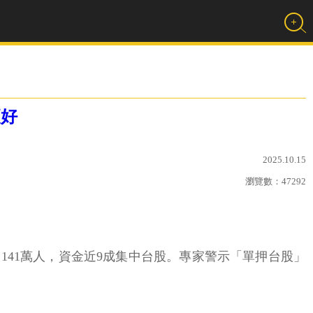
更好
2025.10.15
瀏覽數：
47292
億元、141萬人，資金近9成集中台股。專家警示「單押台股」