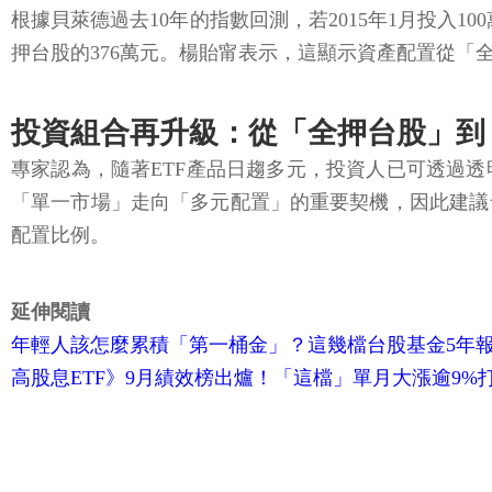
根據貝萊德過去10年的指數回測，若2015年1月投入1
押台股的376萬元。楊貽甯表示，這顯示資產配置從
投資組合再升級：從「全押台股」到
專家認為，隨著ETF產品日趨多元，投資人已可透過
「單一市場」走向「多元配置」的重要契機，因此建議
配置比例。
延伸閱讀
年輕人該怎麼累積「第一桶金」？這幾檔台股基金5年報
高股息ETF》9月績效榜出爐！「這檔」單月大漲逾9%