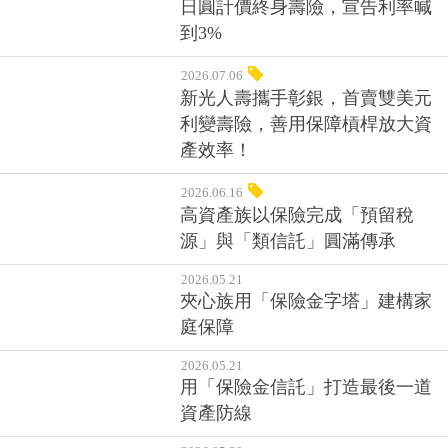
日圓計價終身壽險，宣告利率喊
到3%
2026.07.06
新光人壽攜手彰銀，首賣雙美元
利變壽險，善用保障槓桿放大資
產效率！
2026.06.16
高資產族以保險完成「預留稅
源」與「類信託」圓滿傳承
2026.05.21
夾心族用「保險金字塔」建構家
庭保障
2026.05.21
用「保險金信託」打造最後一道
資產防線