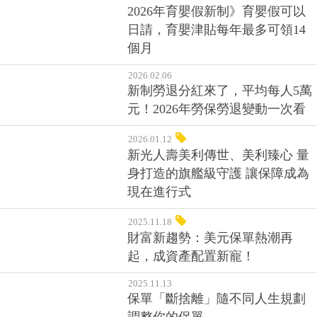
2026.03.02
2026年育嬰假新制》育嬰假可以
日請，育嬰津貼每年最多可領14
個月
2026.02.06
新制勞退分紅來了，平均每人5萬
元！2026年勞保勞退變動一次看
2026.01.12
新光人壽美利傳世、美利臻心 量
身打造的旗艦級守護 讓保障成為
現在進行式
2025.11.18
財富新趨勢：美元保單熱潮再
起，成資產配置新寵！