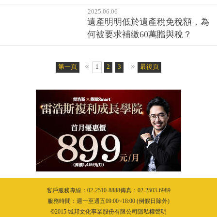
2025.07.16
你會節稅，也要會傳承：留資產
不能靠默契
2025.07.03
臺銀人壽鑫滿盈變額年金保險讓
人生下半場更從容
2025.06.06
遺產明明低於遺產稅免稅額，為
何被要求補繳60萬贈與稅？
«
»
第一頁
1
2
3
4
5
最後頁
6
7
8
9
10
11