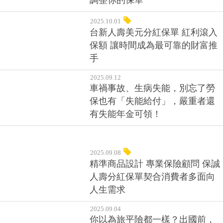
2025.11.13
保單「斷捨離」隨不同人生規劃
調整你的保單
2025.10.01
台新人壽美元分紅保單 紅利滾入
保額 讓時間成為最可靠的財富推
手
2025.09.12
車禍事故、生病失能，別忘了勞
保也有「失能給付」，嚴重者還
有失能年金可領！
2025.09.08
精準商品設計 專業保險顧問 保誠
人壽分紅保單契合消費者多面向
人生需求