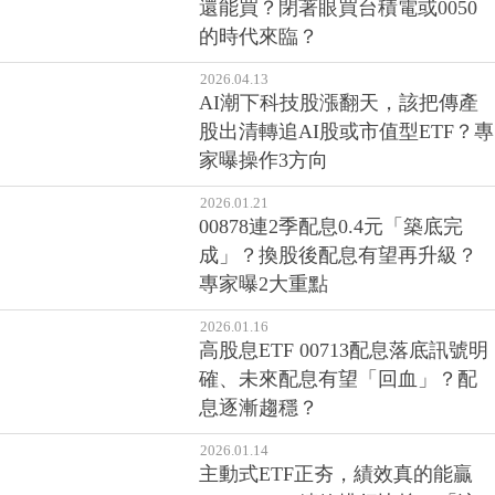
還能買？閉著眼買台積電或0050
的時代來臨？
2026.04.13
AI潮下科技股漲翻天，該把傳產
股出清轉追AI股或市值型ETF？專
家曝操作3方向
2026.01.21
00878連2季配息0.4元「築底完
成」？換股後配息有望再升級？
專家曝2大重點
2026.01.16
高股息ETF 00713配息落底訊號明
確、未來配息有望「回血」？配
息逐漸趨穩？
2026.01.14
主動式ETF正夯，績效真的能贏