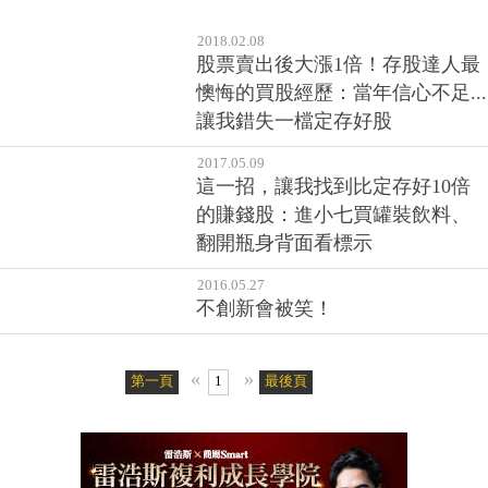
2020.09.02
《DJ在線》冷門股造市明年上
路，潛力標的總整理！
2018.02.08
股票賣出後大漲1倍！存股達人最
懊悔的買股經歷：當年信心不足...
讓我錯失一檔定存好股
2017.05.09
這一招，讓我找到比定存好10倍
的賺錢股：進小七買罐裝飲料、
翻開瓶身背面看標示
2016.05.27
不創新會被笑！