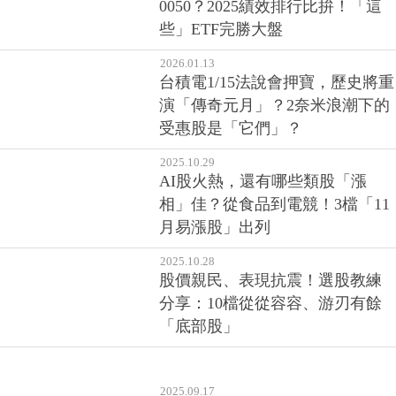
0050？2025績效排行比拚！「這
些」ETF完勝大盤
2026.01.13
台積電1/15法說會押寶，歷史將重
演「傳奇元月」？2奈米浪潮下的
受惠股是「它們」？
2025.10.29
AI股火熱，還有哪些類股「漲
相」佳？從食品到電競！3檔「11
月易漲股」出列
2025.10.28
股價親民、表現抗震！選股教練
分享：10檔從從容容、游刃有餘
「底部股」