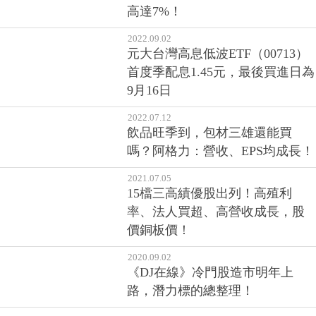
2022.09.06
16檔ETF即將除息，00713殖利率
高達7%！
2022.09.02
元大台灣高息低波ETF（00713）
首度季配息1.45元，最後買進日為
9月16日
2022.07.12
飲品旺季到，包材三雄還能買
嗎？阿格力：營收、EPS均成長！
2021.07.05
15檔三高績優股出列！高殖利
率、法人買超、高營收成長，股
價銅板價！