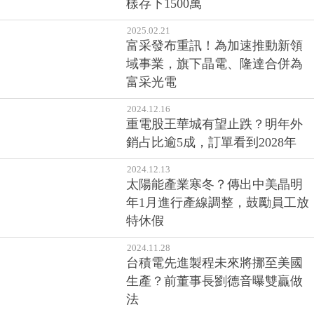
樣存下1500萬
2025.02.21
富采發布重訊！為加速推動新領
域事業，旗下晶電、隆達合併為
富采光電
2024.12.16
重電股王華城有望止跌？明年外
銷占比逾5成，訂單看到2028年
2024.12.13
太陽能產業寒冬？傳出中美晶明
年1月進行產線調整，鼓勵員工放
特休假
2024.11.28
台積電先進製程未來將挪至美國
生產？前董事長劉德音曝雙贏做
法