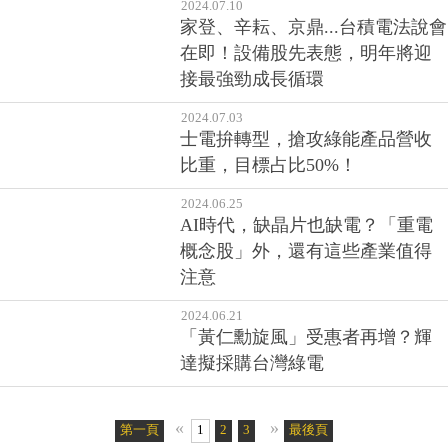
2024.07.10
家登、辛耘、京鼎...台積電法說會
在即！設備股先表態，明年將迎
接最強勁成長循環
2024.07.03
士電拚轉型，搶攻綠能產品營收
比重，目標占比50%！
2024.06.25
AI時代，缺晶片也缺電？「重電
概念股」外，還有這些產業值得
注意
2024.06.21
「黃仁勳旋風」受惠者再增？輝
達擬採購台灣綠電
«
»
第一頁
1
2
3
4
5
最後頁
6
7
8
9
10
11