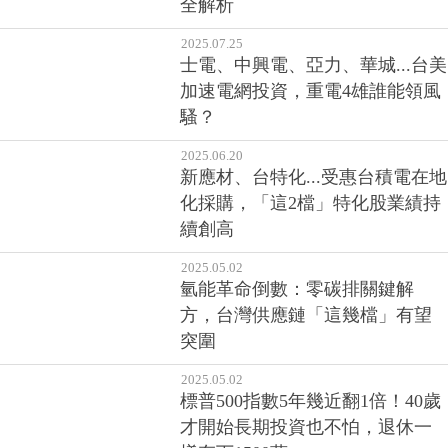
全解析
2025.07.25
士電、中興電、亞力、華城...台美
加速電網投資，重電4雄誰能領風
騷？
2025.06.20
新應材、台特化...受惠台積電在地
化採購，「這2檔」特化股業績持
續創高
2025.05.02
氫能革命倒數：零碳排關鍵解
方，台灣供應鏈「這幾檔」有望
突圍
2025.05.02
標普500指數5年幾近翻1倍！40歲
才開始長期投資也不怕，退休一