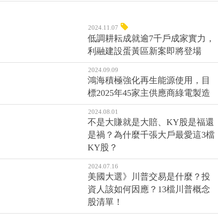
2024.11.07
低調耕耘成就逾7千戶成家實力，
利融建設蛋黃區新案即將登場
2024.09.09
鴻海積極強化再生能源使用，目
標2025年45家主供應商綠電製造
2024.08.01
不是大賺就是大賠、KY股是福還
是禍？為什麼千張大戶最愛這3檔
KY股？
2024.07.16
美國大選》川普交易是什麼？投
資人該如何因應？13檔川普概念
股清單！