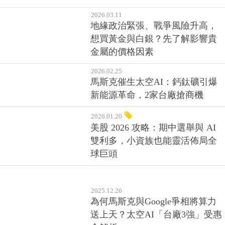
2026.03.11
地緣政治緊張、戰爭風險升高，
想買黃金與白銀？先了解影響貴
金屬的價格因素
2026.02.25
馬斯克催生太空AI：鈣鈦礦引爆
新能源革命，2家台廠搶商機
2026.01.20
美股 2026 攻略：期中選舉與 AI
雙利多，小資族也能靈活佈局全
球巨頭
2025.12.26
為何馬斯克與Google爭相將算力
送上天？太空AI「台廠3強」受惠