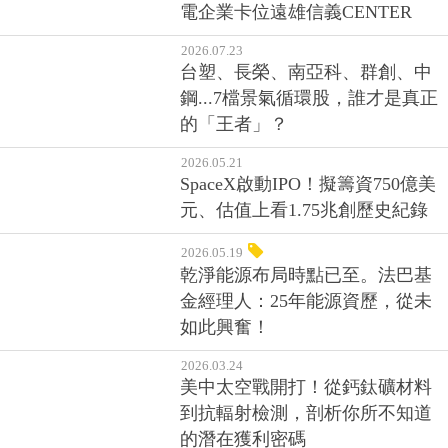
電企業卡位遠雄信義CENTER
2026.07.23
台塑、長榮、南亞科、群創、中
鋼...7檔景氣循環股，誰才是真正
的「王者」？
2026.05.21
SpaceX啟動IPO！擬籌資750億美
元、估值上看1.75兆創歷史紀錄
2026.05.19
乾淨能源布局時點已至。法巴基
金經理人：25年能源資歷，從未
如此興奮！
2026.03.24
美中太空戰開打！從鈣鈦礦材料
到抗輻射檢測，剖析你所不知道
的潛在獲利密碼