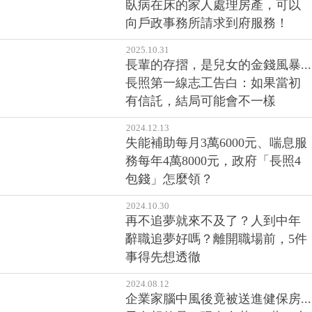
臥病在床的家人處理房產，可以
向戶政事務所請求到府服務！
2025.10.31
長輩的存摺，是兒女的金錢風暴...
長照第一線志工告白：如果當初
有信託，結局可能會不一樣
2024.12.13
失能補助每月3萬6000元、喘息服
務每年4萬8000元，政府「長照4
包錢」怎麼領？
2024.10.30
再不追夢就來不及了？人到中年
辭職追夢好嗎？離開職場前，5件
事得先想透徹
2024.08.12
企業家腦中風後竟被送進健保房...