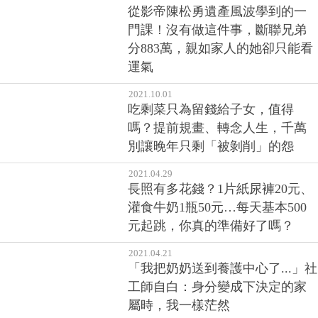
從影帝陳松勇遺產風波學到的一
門課！沒有做這件事，斷聯兄弟
分883萬，親如家人的她卻只能看
運氣
2021.10.01
吃剩菜只為留錢給子女，值得
嗎？提前規畫、轉念人生，千萬
別讓晚年只剩「被剝削」的怨
2021.04.29
長照有多花錢？1片紙尿褲20元、
灌食牛奶1瓶50元…每天基本500
元起跳，你真的準備好了嗎？
2021.04.21
「我把奶奶送到養護中心了...」社
工師自白：身分變成下決定的家
屬時，我一樣茫然