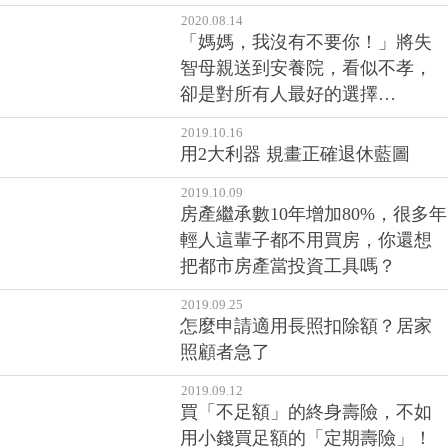
2020.08.14
「媽媽，我沒有不要你！」將失
智母親送到安養院，看似不孝，
卻是對所有人最好的選擇…
2019.10.16
用2大利器 規畫正確退休藍圖
2019.10.09
房產繼承數10年增加80%，很多年
輕人這輩子都不用買房，你還想
把都市房產當投資工具嗎？
2019.09.25
怎麼申請適用長照扣除額？居家
照顧者急了
2019.09.12
買「不足額」的終身壽險，不如
用小錢買足額的「定期壽險」！