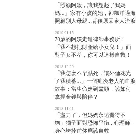
「照顧阿嬤，讓我想起了我媽
媽...」家有小孩的她，卻飄洋過海
照顧別人母親...背後原因令人流淚
2019.01.15
70歲的阿姨走進律師事務所：
「我不想把財產給小女兒！」面
對子女不孝，你可以這樣自救！
2018.12.20
「我怎麼不早點死，讓外傭花光
了我積蓄...」一個癱瘓老人的血淚
故事：當生命走到盡頭，該如何
拿捏金錢與陪伴？
2018.11.01
「盡力了，但媽媽永遠覺得不
夠」獨子面對恐怖平衡...心理師：
身心垮掉前你應該自救