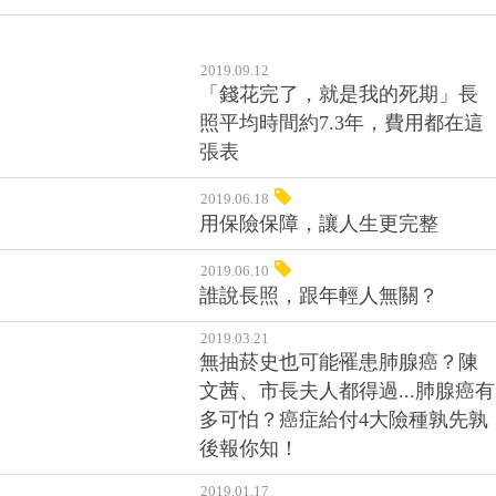
2019.09.12
「錢花完了，就是我的死期」長
照平均時間約7.3年，費用都在這
張表
2019.06.18
用保險保障，讓人生更完整
2019.06.10
誰說長照，跟年輕人無關？
2019.03.21
無抽菸史也可能罹患肺腺癌？陳
文茜、市長夫人都得過...肺腺癌有
多可怕？癌症給付4大險種孰先孰
後報你知！
2019.01.17