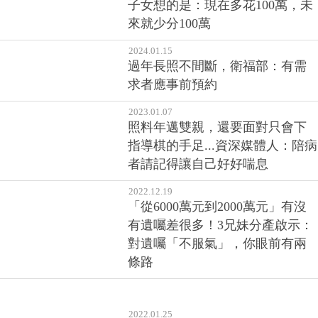
子女想的是：現在多花100萬，未
來就少分100萬
2024.01.15
過年長照不間斷，衛福部：有需
求者應事前預約
2023.01.07
照料年邁雙親，還要面對只會下
指導棋的手足...資深媒體人：陪病
者請記得讓自己好好喘息
2022.12.19
「從6000萬元到2000萬元」有沒
有遺囑差很多！3兄妹分產啟示：
對遺囑「不服氣」，你眼前有兩
條路
2022.01.25