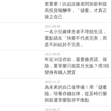
腦機制，戰勝衝動
2022.10.01
想要提早退休，存得多比賺得多
更重要！比起說服老闆加薪和提
高投資報酬率，「儲蓄」才真正
操之在己
2021.09.08
一名小兒麻痺患者不埋怨生活，
重點就在「快樂不代表完美，而
是不糾結於不完美」
2021.09.06
年近30沒存款，還要繳房貸、保
險，要享樂只能當月光族？用3招
變身有錢人體質
2020.11.25