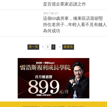
2017.10.13
月薪3萬別想結婚、出國和買房？
台灣人做不到，都是因為敗在這
件事
2017.08.22
靠被動收入一年就財務自由！30
歲SOHO族曝光私藏書單：有一本
是百億企業家必讀之作
2017.06.23
這個60歲房東，擁東區店面卻堅
持住老房子...年輕人看不見有錢人
為何成功
«
»
第一頁
1
2
最後頁