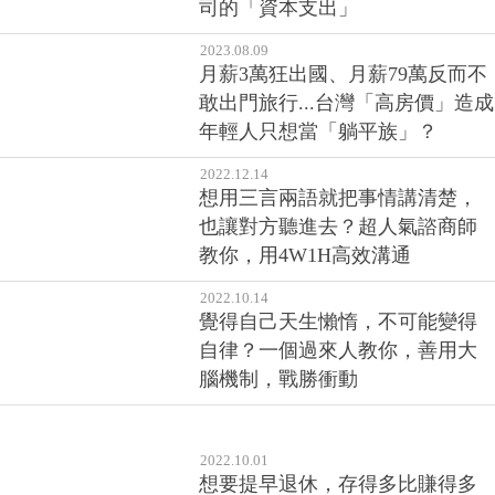
2023.10.31
想定期定額投資、長期持有的標
的怎麼挑？股市老手：看這間公
司的「資本支出」
2023.08.09
月薪3萬狂出國、月薪79萬反而不
敢出門旅行...台灣「高房價」造成
年輕人只想當「躺平族」？
2022.12.14
想用三言兩語就把事情講清楚，
也讓對方聽進去？超人氣諮商師
教你，用4W1H高效溝通
2022.10.14
覺得自己天生懶惰，不可能變得
自律？一個過來人教你，善用大