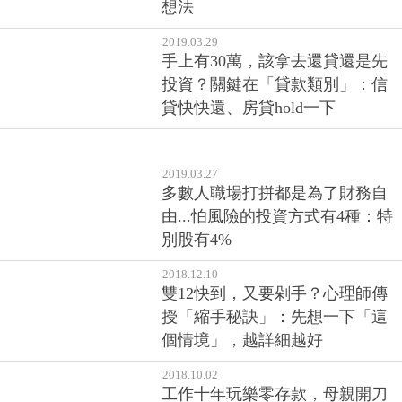
月費卻去不到5次…小心！你現在
的花錢態度，決定未來的生活品
質
2019.09.09
「買房不划算！」連婚後也堅持
租屋，孩子的一席話卻讓他改變
想法
2019.03.29
手上有30萬，該拿去還貸還是先
投資？關鍵在「貸款類別」：信
貸快快還、房貸hold一下
2019.03.27
多數人職場打拼都是為了財務自
由...怕風險的投資方式有4種：特
別股有4%