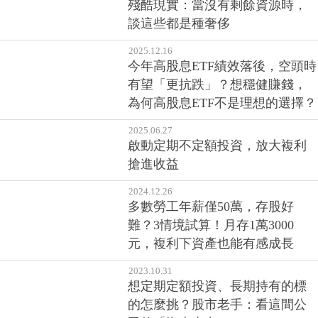
殘酷現實：當沒有剩餘資源時，
談這些都是種奢侈
2025.12.16
今年高股息ETF績效落後，空頭時
有望「更抗跌」？想穩健賺錢，
為何高股息ETF不是理想的選擇？
2025.06.27
啟動定期不定額投資，放大複利
搶進收益
2024.12.26
多數勞工年薪僅50萬，存股好
難？3情境試算！月存1萬3000
元，複利下資產也能有感成長