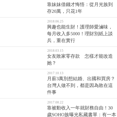
2018.12.10
雙12快到，又要剁手？心理師傳
授「縮手秘訣」：先想一下「這
個情境」，越詳細越好
2018.10.02
工作十年玩樂零存款，母親開刀
靠妹妹借錢才悔悟：從月光族到
存20萬，只花1年
2018.06.25
興趣也能生財！護理師愛滷味，
每月收入多5000！理財別紙上談
兵，重在實行
2018.03.15
女友敗家零存款 怎樣才能改造
她？