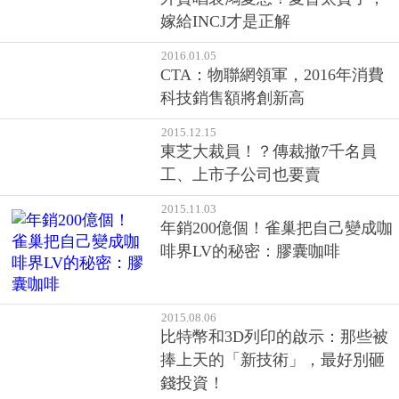
嫁給INCJ才是正解
2016.01.05
CTA：物聯網領軍，2016年消費
科技銷售額將創新高
2015.12.15
東芝大裁員！？傳裁撤7千名員
工、上市子公司也要賣
2015.11.03
年銷200億個！雀巢把自己變成咖
啡界LV的秘密：膠囊咖啡
2015.08.06
比特幣和3D列印的啟示：那些被
捧上天的「新技術」，最好別砸
錢投資！
2015.06.26