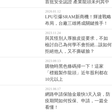
首批安全認證 產業龍頭未列其中
2026.01.12
LPU引爆SRAM新商機！輝達戰略
布局，台廠三雄將成關鍵推手！
2023.11.24
與其怪別人厚臉皮提要求，不如
檢討自己為何學不會拒絕...該如何
拒絕他人，又不撕破臉？
2023.09.13
購物時黑色條碼掃一下！這家
「標籤製作龍頭」近年股利都在
10元以上
2021.06.17
網路申請保險金最快3天入袋，防
疫期間如何投保、申請，一篇全
看懂！