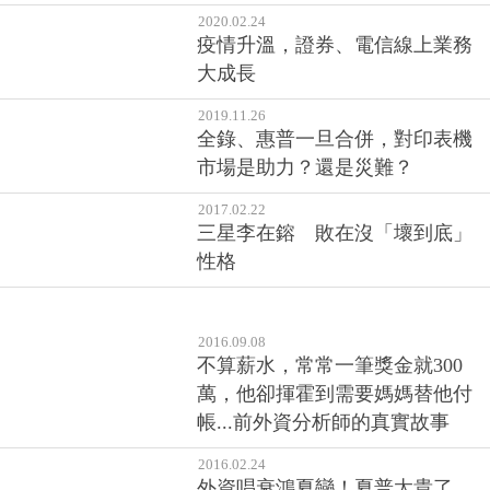
2020.02.24
疫情升溫，證券、電信線上業務
大成長
2019.11.26
全錄、惠普一旦合併，對印表機
市場是助力？還是災難？
2017.02.22
三星李在鎔 敗在沒「壞到底」
性格
2016.09.08
不算薪水，常常一筆獎金就300
萬，他卻揮霍到需要媽媽替他付
帳...前外資分析師的真實故事
2016.02.24
外資唱衰鴻夏戀！夏普太貴了，