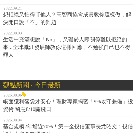
2022.09.21
想拒絕又怕得罪他人？高智商協會成員教你這樣做，解
決開口說「不」的難題
2022.08.03
生活中充滿想說「No」，又礙於人際關係難以拒絕的
事...全球職涯發展師教你這樣回應，不勉強自己也不得
罪人
觀點新聞 ‧ 今日最新
2026.08.06
帳面獲利落袋才安心！理財專家揭密「9%攻守兼備」投
資術 留意8/10關鍵日
2026.08.04
基金規模2年增近70%！第一金投信董事長尤昭文：投信