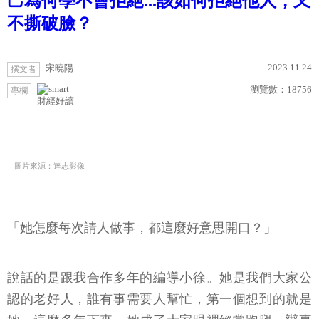
己為何學不會拒絕...該如何拒絕他人，又
不撕破臉？
2023.11.24
宋曉陽
撰文者
瀏覽數：
18756
專欄
財經好讀
圖片來源：達志影像
「她怎麼每次請人做事，都這麼好意思開口？」
說話的是跟我合作多年的編導小徐。她是我們大家公
認的老好人，誰有事需要人幫忙，第一個想到的就是