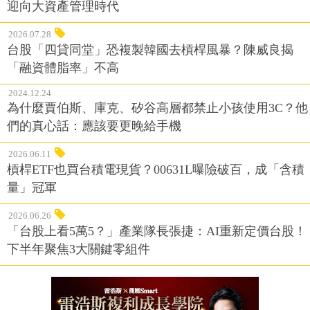
迎向大資產管理時代
2026.07.28
台股「四貸同堂」恐複製韓國去槓桿風暴？陳威良揭
「融資體脂率」不高
2024.12.24
為什麼賈伯斯、庫克、矽谷高層都禁止小孩使用3C？他
們的真心話：應該要更晚給手機
2026.06.11
槓桿ETF也買台積電現貨？00631L曝險破百，成「含積
量」冠軍
2026.06.26
「台股上看5萬5？」產業隊長張捷：AI重新定價台股！
下半年聚焦3大關鍵零組件