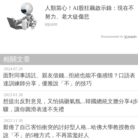
人類當心！AI股狂飆啟示錄：現在不
努力、老大徒傷悲
觀點新聞
Recommended by
相關文章
2024.07.26
面對同事請託、親友借錢...拒絕也能不傷感情？口語表
達訓練師分享，優雅說「不」的技巧
2023.01.28
想提出反對意見，又怕搞砸氣氛...韓國總統文膽分享4步
驟，讓你圓滑表達不失禮
2022.11.30
厭倦了自己害怕衝突的討好型人格...哈佛大學教授教你
說「不」的5種方式，不再當濫好人