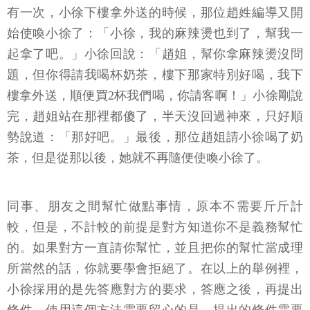
有一次，小徐下樓拿外送的時候，那位趙姓編導又開
始使喚小徐了：「小徐，我的麻辣燙也到了，幫我一
起拿了吧。」小徐回說：「趙姐，幫你拿麻辣燙沒問
題，但你得請我喝杯奶茶，樓下那家特別好喝，我下
樓拿外送，順便買2杯我們喝，你請客啊！」小徐剛說
完，趙姐站在那裡都傻了，半天沒回過神來，只好順
勢說道：「那好吧。」最後，那位趙姐請小徐喝了奶
茶，但是從那以後，她就不再隨便使喚小徐了。
同事、朋友之間幫忙做點事情，原本不需要斤斤計
較，但是，不計較的前提是對方知道你不是義務幫忙
的。如果對方一直請你幫忙，並且把你的幫忙當成理
所當然的話，你就要學會拒絕了。在以上的舉例裡，
小徐採用的是先答應對方的要求，答應之後，再提出