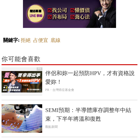
關鍵字:
拒絕
占便宜
底線
你可能會喜歡
PR
伴侶和妳一起預防HPV，才有資格說
愛妳！
PR・台灣癌症基金會
SEMI預期：半導體庫存調整年中結
束，下半年將溫和復甦
觀點新聞