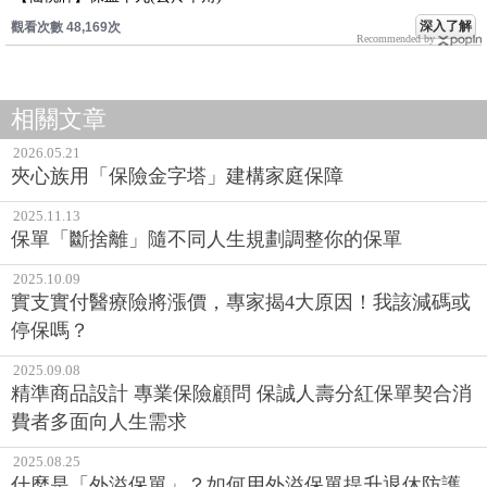
深入了解
觀看次數 48,169次
Recommended by
相關文章
2026.05.21
夾心族用「保險金字塔」建構家庭保障
2025.11.13
保單「斷捨離」隨不同人生規劃調整你的保單
2025.10.09
實支實付醫療險將漲價，專家揭4大原因！我該減碼或
停保嗎？
2025.09.08
精準商品設計 專業保險顧問 保誠人壽分紅保單契合消
費者多面向人生需求
2025.08.25
什麼是「外溢保單」？如何用外溢保單提升退休防護