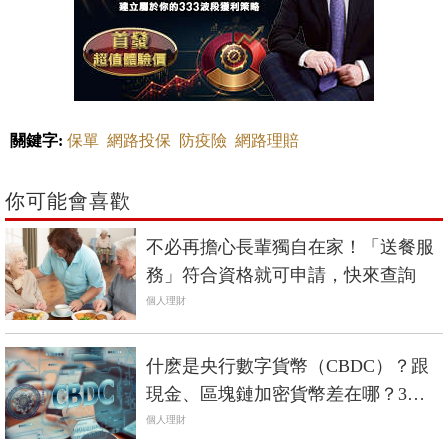
關鍵字:
保單
網路投保
防疫險
網路理賠
你可能會喜歡
不必再擔心長輩獨自在家！「送餐服
務」符合資格就可申請，快來查詢
個人理財
什麽是央行數字貨幣（CBDC）？跟
現金、區塊鏈加密貨幣差在哪？3分
鐘看懂CBDC是什麽
個人理財