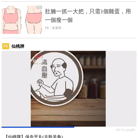
PR
肚腩一抓一大把，只需1個雞蛋，用
一個瘦一個
PR・新素簡
仙桃牌
PR
ads by popIn
【仙桃牌】保血平丸(去羚羊角)