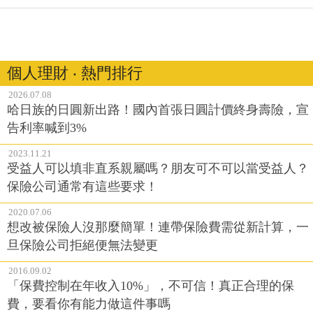
個人理財 ‧ 熱門排行
2026.07.08
哈日族的日圓新出路！國內首張日圓計價終身壽險，宣
告利率喊到3%
2023.11.21
受益人可以填非直系親屬嗎？朋友可不可以當受益人？
保險公司通常有這些要求！
2020.07.06
想改被保險人沒那麼簡單！連帶保險費需從新計算，一
旦保險公司拒絕便無法變更
2016.09.02
「保費控制在年收入10%」，不可信！真正合理的保
費，要看你有能力做這件事嗎