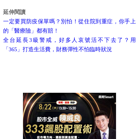
延伸閱讀
一定要買防疫保單嗎？別怕！從住院到重症，你手上
的「醫療險」都有賠！
全台延長3級警戒，好多人哀號活不下去了？用
「365」打造生活費，財務彈性不怕臨時狀況