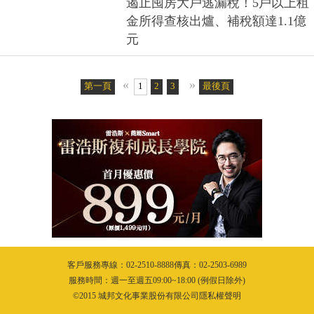
遏止囤房大戶逃漏稅！5戶以上租
金所得查核出爐、補稅額達1.1億
元
«
»
第一頁
1
2
3
4
5
最後頁
6
客戶服務專線：02-2510-8888傳真：02-2503-6989
服務時間：週一至週五09:00~18:00 (例假日除外)
©2015 城邦文化事業股份有限公司隱私權聲明