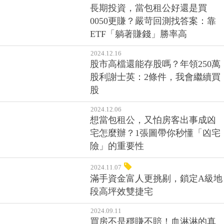
長期投資，當包租公好還是買
0050更賺？嚴苛回測找答案：靠
ETF「躺著賺錢」勝率高
2024.12.16
股市高檔還能存股嗎？年領250萬
股利謝士英：2條件，我會繼續買
股
2024.12.06
想當包租公，又怕房客出事成凶
宅怎麼辦？1張圖帶你秒懂「凶宅
險」的重要性
2024.11.07
滿手資金富人更挑剔，鎖定A級地
段高坪效雙捷宅
2024.09.11
買房不是穩賺不賠！血淋淋的真