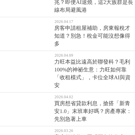
兆？即便AI退燒，這2大族群是長
線布局避風港
2026.04.17
房客申請租屋補助，房東報稅才
知道？別急！稅金可能沒想像得
多
2026.04.09
力旺本益比遠高於聯發科？毛利
100%的神祕生意：力旺如何靠
「收租模式」，卡位全球AI與資
安
2026.04.02
買房想省貸款利息，搶搭「新青
安1.0」末班車好嗎？房產專家：
先別急著上車
2026.03.26