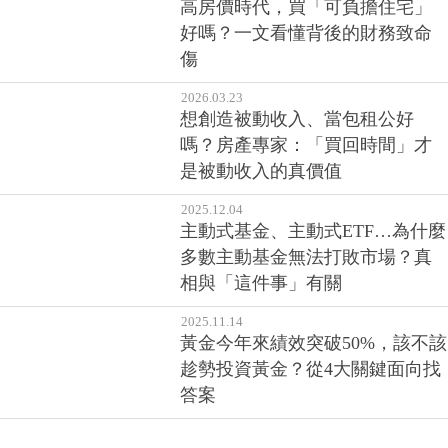
高房價時代，買「可負擔住宅」
好嗎？一文看懂背後的財務致命
傷
2026.03.23
想創造被動收入、當包租公好
嗎？房產專家：「買回時間」才
是被動收入的真價值
2025.12.04
主動式基金、主動式ETF…為什麼
多數主動基金無法打敗市場？真
相與「這件事」有關
2025.11.14
黃金今年來績效突破50%，該不該
趁勢投資黃金？從4大關鍵面向找
答案