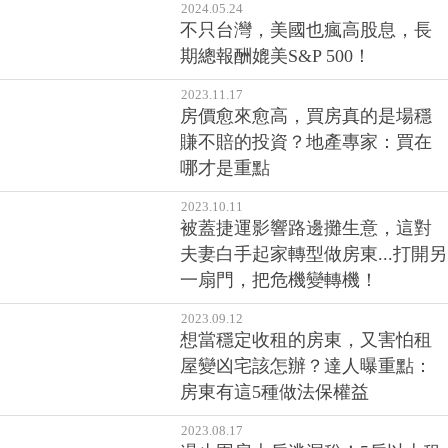
2024.05.24
不只台灣，美國也瘋高股息，長
期總報酬媲美S&P 500！
2023.11.17
房價愈來愈高，買房真的是場穩
賺不賠的投資？地產專家：買在
哪才是重點
2023.10.11
被蓋捷運影響路邊攤生意，這對
夫妻白手起家轉型做房東...打開另
一扇門，把危機變轉機！
2023.09.12
想當穩定收租的房東，又害怕租
屋變凶宅該怎辦？達人曝重點：
房東有這5種做法保權益
2023.08.17