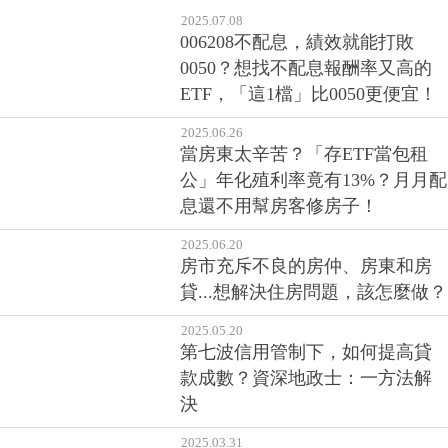
2025.07.08
006208不配息，績效就能打敗
0050？想找不配息報酬率又高的
ETF，「這1檔」比0050更便宜！
2025.06.26
當房東太辛苦？「存ETF當包租
公」年化殖利率竟有13%？月月配
息還不用幫房客修房子！
2025.06.20
房市充斥不良的房仲、房東和房
貸...想解決住房問題，該怎麼做？
2025.05.20
第七波信用管制下，如何提高貸
款成數？資深地政士：一方法解
決
2025.03.31