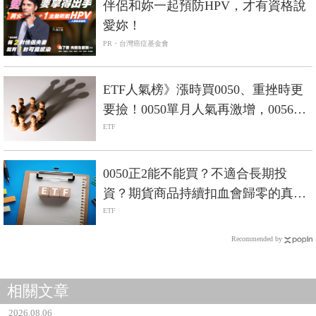
伴侶和妳一起預防HPV，才有資格說
愛妳！
PR・台灣癌症基金會
ETF人氣榜》漲時買0050、重挫時更
要撿！0050單月人氣再激增，0056重
返人氣二哥
ETF
0050正2能不能買？不適合長期投
資？期貨商品持續扣血會歸零的真相
是...
ETF
Recommended by
相關文章
2026.08.06