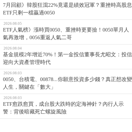
7月回顧》韓股狂瀉22%竟還是績效冠軍？重挫時高股息
ETF只剩一檔贏過0050
2026.08.05
ETF人氣榜》漲時買0050、重挫時更要撿！0050單月人
氣再激增，0056重返人氣二哥
2026.08.04
基金規模2年增近70%！第一金投信董事長尤昭文：投信
迎向大資產管理時代
2026.08.03
0050、台積電、00878...你願意投資多少錢？真正想改變
人生，關鍵在「數大」
2026.08.03
ETF愈跌愈買，成台股大跌時的定海神針？內行人示
警：背後暗藏死亡螺旋風險