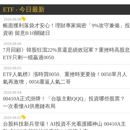
ETF ‧ 今日最新
2026.08.06
帳面獲利落袋才安心！理財專家揭密「9%攻守兼備」投
資術 留意8/10關鍵日
2026.08.06
7月回顧》韓股狂瀉22%竟還是績效冠軍？重挫時高股息
ETF只剩一檔贏過0050
2026.08.05
ETF人氣榜》漲時買0050、重挫時更要撿！0050單月人
氣再激增，0056重返人氣二哥
2026.08.04
00410A正式掛牌！「台版主動QQQ」投資哪些股票？
一次看懂AI供應鏈布局
2026.08.03
台股科技新兵登場！AI投資不光看護國神山 00410A主