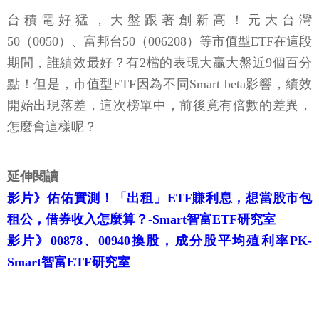
台積電好猛，大盤跟著創新高！元大台灣
50（0050）、富邦台50（006208）等市值型ETF在這段
期間，誰績效最好？有2檔的表現大贏大盤近9個百分
點！但是，市值型ETF因為不同Smart beta影響，績效
開始出現落差，這次榜單中，前後竟有倍數的差異，
怎麼會這樣呢？
延伸閱讀
影片》佑佑實測！「出租」ETF賺利息，想當股市包
租公，借券收入怎麼算？-Smart智富ETF研究室
影片》00878、00940換股，成分股平均殖利率PK-
Smart智富ETF研究室