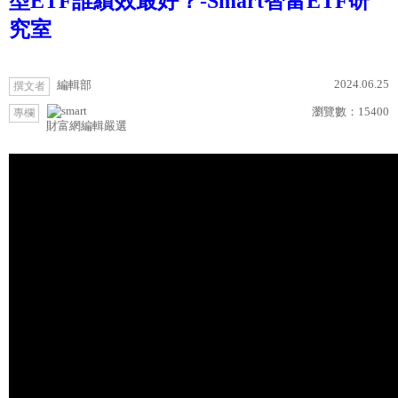
型ETF誰績效最好？-Smart智富ETF研
究室
2024.06.25
編輯部
撰文者
瀏覽數：
15400
專欄
財富網編輯嚴選