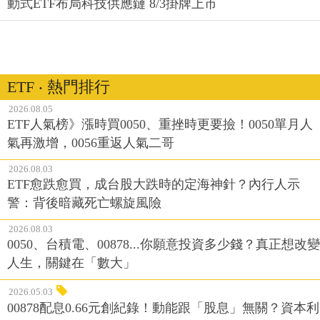
動式ETF布局科技供應鏈 8/3掛牌上市
ETF ‧ 熱門排行
2026.08.05
ETF人氣榜》漲時買0050、重挫時更要撿！0050單月人
氣再激增，0056重返人氣二哥
2026.08.03
ETF愈跌愈買，成台股大跌時的定海神針？內行人示
警：背後暗藏死亡螺旋風險
2026.08.03
0050、台積電、00878...你願意投資多少錢？真正想改變
人生，關鍵在「數大」
2026.05.03
00878配息0.66元創紀錄！動能跟「股息」無關？資本利