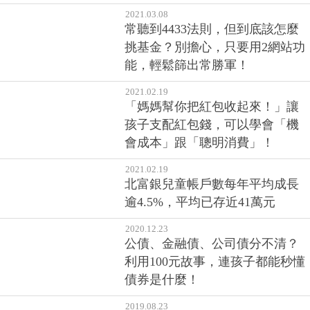
2021.03.08
常聽到4433法則，但到底該怎麼
挑基金？別擔心，只要用2網站功
能，輕鬆篩出常勝軍！
2021.02.19
「媽媽幫你把紅包收起來！」讓
孩子支配紅包錢，可以學會「機
會成本」跟「聰明消費」！
2021.02.19
北富銀兒童帳戶數每年平均成長
逾4.5%，平均已存近41萬元
2020.12.23
公債、金融債、公司債分不清？
利用100元故事，連孩子都能秒懂
債券是什麼！
2019.08.23