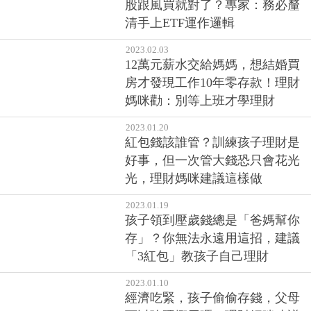
股跟風買就對了？專家：務必釐
清手上ETF運作邏輯
2023.02.03
12萬元薪水交給媽媽，想結婚買
房才發現工作10年零存款！理財
媽咪勸：別等上班才學理財
2023.01.20
紅包錢該誰管？訓練孩子理財是
好事，但一次管大錢恐只會花光
光，理財媽咪建議這樣做
2023.01.19
孩子領到壓歲錢總是「爸媽幫你
存」？你無法永遠用這招，建議
「3紅包」教孩子自己理財
2023.01.10
經濟吃緊，孩子偷偷存錢，父母