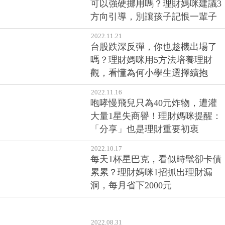
可以強硬挪用嗎？理財媽咪建議3
方向引導，別讓孩子記恨一輩子
2022.11.21
台股跌深反彈，你也趁機出場了
嗎？理財媽咪用5方法培養理財
觀，看懂為何小學生選擇續抱
2022.11.16
咆哮慢飛兒只為40元炸物，遭灌
大量1星失商譽！理財媽咪提醒：
「分享」也是理財重要初衷
2022.10.17
每天1杯星巴克，看似時髦卻卡債
累累？理財媽咪1招抓出理財漏
洞，每月省下2000元
2022.08.31