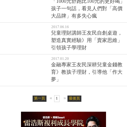
「1000元舒跑比100元的更好喝」
孩子一句話，看見人們對「高價
大品牌」有多失心瘋
2017.06.16
兒童理財講師王友民自創桌遊，
塑造真實經驗》用「賣家思維」
引領孩子學理財
2017.01.20
金融專家王友民深耕兒童金錢教
育》教孩子理財，引導他「作大
夢」
«
»
第一頁
1
最後頁