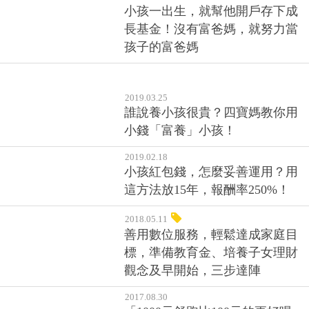
小孩一出生，就幫他開戶存下成
長基金！沒有富爸媽，就努力當
孩子的富爸媽
2019.03.25
誰說養小孩很貴？四寶媽教你用
小錢「富養」小孩！
2019.02.18
小孩紅包錢，怎麼妥善運用？用
這方法放15年，報酬率250%！
2018.05.11
善用數位服務，輕鬆達成家庭目
標，準備教育金、培養子女理財
觀念及早開始，三步達陣
2017.08.30