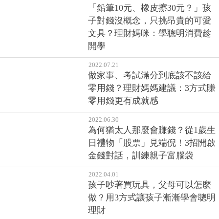
「鉛筆10元、橡皮擦30元？」孩
子對錢沒概念，只挑昂貴的可愛
文具？理財媽咪：學聰明消費趁
開學
2022.07.21
做家事、考試滿分到底該不該給
零用錢？理財媽媽建議：3方式賺
零用錢更有成就感
2022.06.30
為何猶太人那麼會賺錢？從1歲生
日禮物「股票」見端倪！3招開啟
金錢對話，訓練親子富腦袋
2022.04.01
孩子吵著買玩具，父母可以怎麼
做？用3方式讓孩子漸漸學會聰明
理財