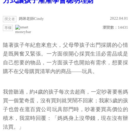
方式讓孩子漸漸學會聰明理財
2022.04.01
媽咪老師Cindy
撰文者
瀏覽數：
14431
專欄
moneybar
隨著孩子年紀愈來愈大，父母帶孩子出門採購的心情
是既興奮又緊張。一方面很開心採買生活必需品或是
自己想要的物品，一方面孩子也開始有需求，想要採
購不在父母購買清單內的商品——玩具。
我曾聽過，約4歲的孩子每次去超商，一定吵著要爸媽
買一個驚奇蛋，沒有買到就哭鬧不回家；我家5歲的孩
子也曾在逛百貨公司玩具部門時，吵著要買高價位的
積木，我當時回覆：「媽媽身上沒帶錢，現在沒有辦
法買。」