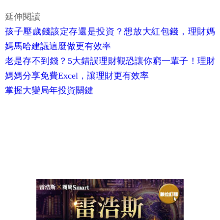
延伸閱讀
孩子壓歲錢該定存還是投資？想放大紅包錢，理財媽
媽馬哈建議這麼做更有效率
老是存不到錢？5大錯誤理財觀恐讓你窮一輩子！理財
媽媽分享免費Excel，讓理財更有效率
掌握大變局年投資關鍵