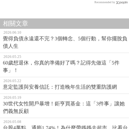
Recommended by
相關文章
2026.06.10
覺得負債永遠還不完？3個轉念、5個行動，幫你擺脫負
債人生
2026.05.25
60歲想退休，你真的準備好了嗎？記得先做這「5件
事」！
2026.05.22
意定監護與安養信託：打造晚年生活的雙重防護網
2026.05.19
30世代女性開戶暴增！鉅亨買基金：這「3件事」讓她
們義無反顧
2026.05.08
台股4萬點、通膨1.74%！為什麼帶媽媽去超市，比看台