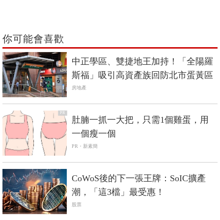
你可能會喜歡
中正學區、雙捷地王加持！「全陽羅
斯福」吸引高資產族回防北市蛋黃區
房地產
PR
肚腩一抓一大把，只需1個雞蛋，用
一個瘦一個
PR・新素簡
CoWoS後的下一張王牌：SoIC擴產
潮，「這3檔」最受惠！
股票