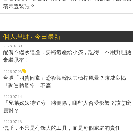
積電還緊張？
個人理財 ‧ 今日最新
2026.07.30
配偶不繼承遺產，要將遺產給小孩，記得：不用辦理拋
棄繼承權！
2026.07.28
台股「四貸同堂」恐複製韓國去槓桿風暴？陳威良揭
「融資體脂率」不高
2026.07.14
「兄弟姊妹特留分」將刪除，哪些人會受影響？該怎麼
應對？
2026.07.13
信託，不只是有錢人的工具，而是每個家庭的責任