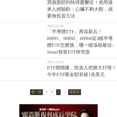
買個股賠到快得憂鬱症！他用過
來人經驗勸：心臟不夠大顆，就
要換投資方法
2022.02.18
「半導體ETF」再添新兵！
00891、00892、00904這3檔半導
體ETF怎麼挑，哪一檔漲相最佳-
Smart智富ETF研究室
2021.12.13
ETF穩穩賺，投資人把握大行情！
今年ETF吸金額首破1兆美元
«
»
第一頁
1
2
最後頁