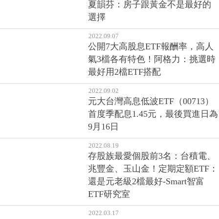
夏韻芬：房子跟黃金不是最好的
選擇
2022.09.07
公開7大高股息ETF報酬率，高人
氣3檔各有特色！阿格力：挑選時
最好用2檔ETF搭配
2022.09.02
元大台灣高息低波ETF（00713）
首度季配息1.45元，最後買進日為
9月16日
2022.08.19
存股族最愛個股前3名：台積電、
兆豐金、玉山金！定期定額ETF：
還是元老級2檔最好-Smart智富
ETF研究室
2022.03.17