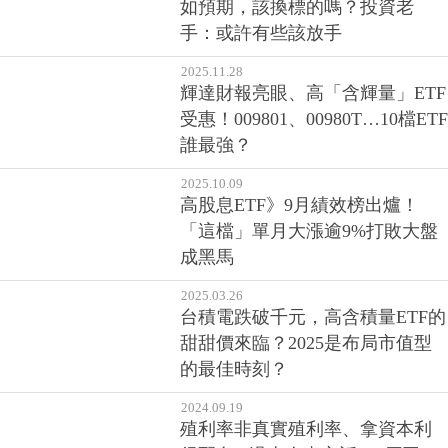
如預期，該換標的嗎？投資老
手：或許有些該放手
2025.11.28
輝達財報亮眼、高「含輝量」ETF
受惠！009801、00980T…10檔ETF
誰最強？
2025.10.09
高股息ETF》9月績效榜出爐！
「這檔」單月大漲逾9%打敗大盤
成黑馬
2025.03.26
台積電跌破千元，高含積量ETF的
甜甜價來臨？2025是布局市值型
的最佳時刻？
2024.09.19
殖利率非真實殖利率、拿資本利