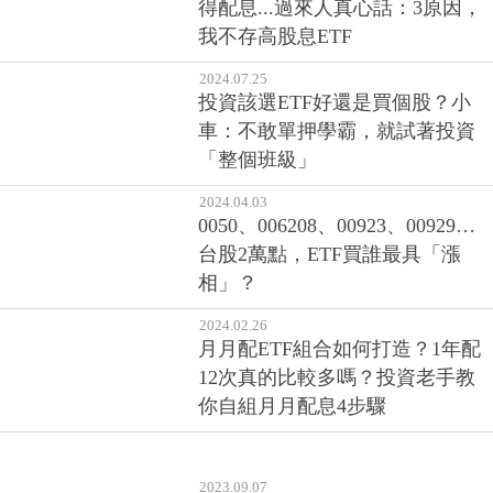
得配息...過來人真心話：3原因，
我不存高股息ETF
2024.07.25
投資該選ETF好還是買個股？小
車：不敢單押學霸，就試著投資
「整個班級」
2024.04.03
0050、006208、00923、00929…
台股2萬點，ETF買誰最具「漲
相」？
2024.02.26
月月配ETF組合如何打造？1年配
12次真的比較多嗎？投資老手教
你自組月月配息4步驟
2023.09.07