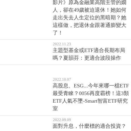
影片》原為金融業高階主管的嫺
人，卻在49歲被迫退休！她如何
走出失去人生定位的黑暗期？她
這樣做，把退休金跟著通膨變大
了！
2022.11.23
主題型基金或ETF適合長期布局
嗎？夏韻芬：更適合波段操作
2022.10.07
高股息、ESG...今年來哪一檔ETF
最受青睞？0056再度霸榜！這3類
ETF人氣不墜-Smart智富ETF研究
室
2022.09.09
面對升息，什麼標的適合投資？