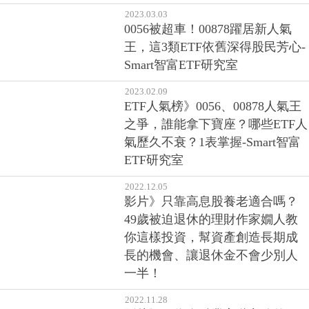
2023.03.03
0056被超車！00878躍居新人氣
王，這3類ETF依舊深得股民芳心-
Smart智富ETF研究室
2023.02.09
ETF人氣榜》0056、00878人氣王
之爭，誰能拿下寶座？哪些ETF人
氣歷久不衰？1表掌握-Smart智富
ETF研究室
2022.12.05
影片》只靠高息股養老適合嗎？
49歲被迫退休的理財作家嫺人教
你這樣投資，幫資產創造長期成
長的機會、讓退休金不會少別人
一半！
2022.11.28