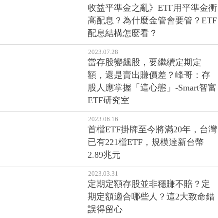
收益平準金之亂》ETF用平準金衝
高配息？為什麼金管會要管？ETF
配息結構怎麼看？
2023.07.28
當存股變飆股，要繼續定期定
額，還是賣出賺價差？峰哥：存
股人應掌握「這心態」-Smart智富
ETF研究室
2023.06.16
首檔ETF掛牌至今將滿20年，台灣
已有221檔ETF，規模達新台幣
2.89兆元
2023.03.31
定期定額存股並非穩賺不賠？定
期定額適合哪些人？這2大致命錯
誤得留心