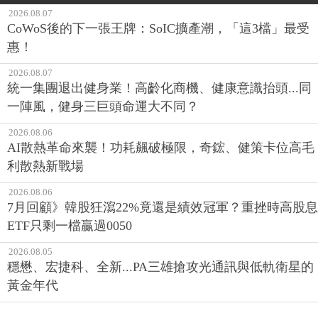
2026.08.07
CoWoS後的下一張王牌：SoIC擴產潮，「這3檔」最受
惠！
2026.08.07
統一集團退出健身業！高齡化商機、健康意識抬頭...同
一陣風，健身三巨頭命運大不同？
2026.08.06
AI散熱革命來襲！功耗飆破極限，奇鋐、健策卡位高毛
利散熱新戰場
2026.08.06
7月回顧》韓股狂瀉22%竟還是績效冠軍？重挫時高股息
ETF只剩一檔贏過0050
2026.08.05
穩懋、宏捷科、全新...PA三雄搶攻光通訊與低軌衛星的
黃金年代