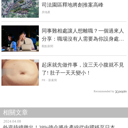
司法園區釋地將創推案高峰
房地產
同事難相處讓人想離職？一個過來人
分享：職場沒有人需要為你設身處
地，想生存唯有面對
觀點新聞
PR
起床就先做件事，沒三天小腹就不見
了! 肚子一天天變小！
PR・新素簡
Recommended by
相關文章
2024.04.08
外資持續撤出！38%德企將生產線從中國移至日本