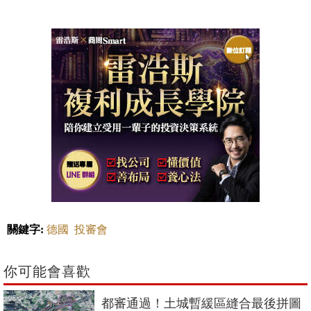
關鍵字:
德國
投審會
你可能會喜歡
都審通過！土城暫緩區縫合最後拼圖