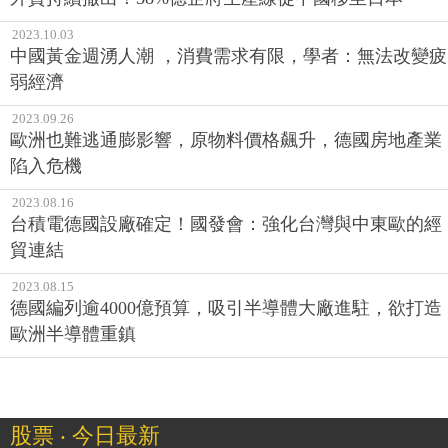
2023.10.03
中國黃金週湧人潮 ，消費需求有限，學者：無法改變疲
弱經濟
2023.09.26
歐洲也難逃通膨影響，原物料價格飆升，德國房地產業
陷入危機
2023.08.16
台積電德國設廠確定！國發會：強化台灣與中東歐的經
貿連結
2023.08.15
德國編列逾4000億預算，吸引半導體大廠進駐，欲打造
歐洲半導體重鎮
股票 ‧ 今日最新