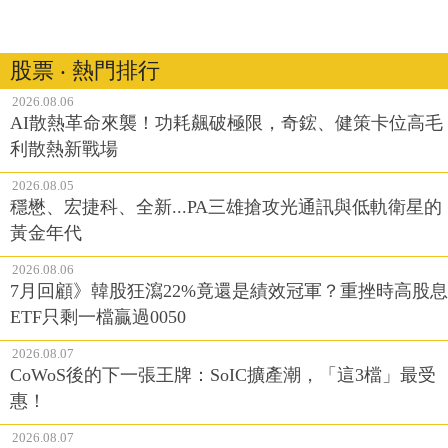
股票 ‧ 熱門排行
2026.08.06
AI散熱革命來襲！功耗飆破極限，奇鋐、健策卡位高毛
利散熱新戰場
2026.08.05
穩懋、宏捷科、全新...PA三雄搶攻光通訊與低軌衛星的
黃金年代
2026.08.06
7月回顧》韓股狂瀉22%竟還是績效冠軍？重挫時高股息
ETF只剩一檔贏過0050
2026.08.07
CoWoS後的下一張王牌：SoIC擴產潮，「這3檔」最受
惠！
2026.08.07