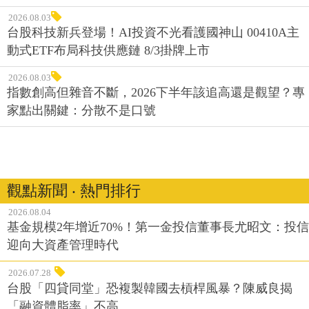
2026.08.03
台股科技新兵登場！AI投資不光看護國神山 00410A主
動式ETF布局科技供應鏈 8/3掛牌上市
2026.08.03
指數創高但雜音不斷，2026下半年該追高還是觀望？專
家點出關鍵：分散不是口號
觀點新聞 ‧ 熱門排行
2026.08.04
基金規模2年增近70%！第一金投信董事長尤昭文：投信
迎向大資產管理時代
2026.07.28
台股「四貸同堂」恐複製韓國去槓桿風暴？陳威良揭
「融資體脂率」不高