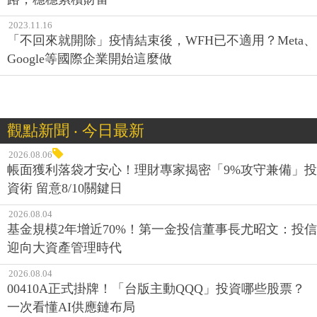
2023.11.16
「不回來就開除」疫情結束後，WFH已不適用？Meta、
Google等國際企業開始這麼做
觀點新聞 ‧ 今日最新
2026.08.06
帳面獲利落袋才安心！理財專家揭密「9%攻守兼備」投
資術 留意8/10關鍵日
2026.08.04
基金規模2年增近70%！第一金投信董事長尤昭文：投信
迎向大資產管理時代
2026.08.04
00410A正式掛牌！「台版主動QQQ」投資哪些股票？
一次看懂AI供應鏈布局