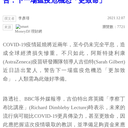
告：下一場瘟疫危機恐「更致命」
2021.12.07
李彥瑾
撰文者
瀏覽數：
7721
來源
MoneyDJ 理財網
COVID-19疫情延燒將近兩年，至今仍未完全平息，造
成全球經濟損失慘重。不只如此，阿斯特捷利康
(AstraZeneca)疫苗研發團隊領導人吉伯特(Sarah Gilbert)
近日語出驚人，警告下一場瘟疫危機恐「更加致
命」，人類需為此做好準備。
路透社、BBC等外媒報導，吉伯特出席英國「李察丁
布比講座」(Richard Dimbleby Lecture)時表示，未來的
流行病可能比COVID-19更具傳染力，甚至更致命，因
此應把握這次疫情吸取的教訓，並準備足夠資金來應