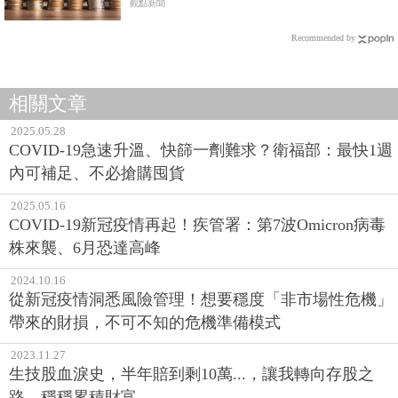
觀點新聞
Recommended by
相關文章
2025.05.28
COVID-19急速升溫、快篩一劑難求？衛福部：最快1週
內可補足、不必搶購囤貨
2025.05.16
COVID-19新冠疫情再起！疾管署：第7波Omicron病毒
株來襲、6月恐達高峰
2024.10.16
從新冠疫情洞悉風險管理！想要穩度「非市場性危機」
帶來的財損，不可不知的危機準備模式
2023.11.27
生技股血淚史，半年賠到剩10萬...，讓我轉向存股之
路，穩穩累積財富