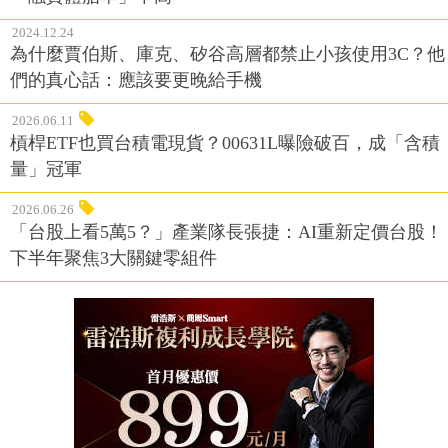
2024.12.24
為什麼賈伯斯、庫克、矽谷高層都禁止小孩使用3C？他
們的真心話：應該要更晚給手機
2026.06.11
槓桿ETF也買台積電現貨？00631L曝險破百，成「含積
量」冠軍
2026.06.26
「台股上看5萬5？」產業隊長張捷：AI重新定價台股！
下半年聚焦3大關鍵零組件