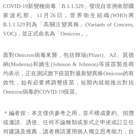
COVID-19新變種病毒「B.1.1.529」發現自非洲南部國
家波札那。11月26日，世界衛生組織(WHO)將
B.1.1.529列為「高關注變異株」(Variants of Concern,
VOC)，並正式命名為「Omicron」。
面對Omicron病毒來襲，包括輝瑞(Pfizer)、AZ、莫德
納(Moderna)和嬌生(Johnson & Johnson)等疫苗製造商
均表示，正在測試旗下疫苗對最新變異株Omicron的有
效性，如有必要將調整疫苗，短期內就能推出對抗
Omicron病毒的COVID-19疫苗。
＊編者按：本文僅供參考之用，並不構成要約、招攬
或邀請、誘使、任何不論種類或形式之申述或訂立任
何建議及推薦，讀者務請運用個人獨立思考能力，自