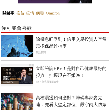
關鍵字:
疫苗
疫情
病毒
Omicron
你可能會喜歡
除權息旺季到！信用交易投資人宜留
意擔保品維持率
觀點新聞
PR
立即諮詢HPV！是對自己健康最好的
投資，把握現在不嫌晚！
PR・台灣癌症基金會
高檔震盪如何應對？籌碼專家麥克
連：先看大盤定部位、嚴守兩大防線