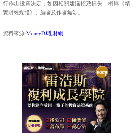
行作出投資決定，如因相關建議招致損失，概與《精
實財經媒體》、編者及作者無涉。
資料來源-
MoneyDJ理財網