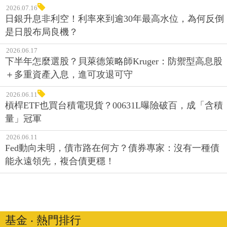
2026.07.16
日銀升息非利空！利率來到逾30年最高水位，為何反倒
是日股布局良機？
2026.06.17
下半年怎麼選股？貝萊德策略師Kruger：防禦型高息股
＋多重資產入息，進可攻退可守
2026.06.11
槓桿ETF也買台積電現貨？00631L曝險破百，成「含積
量」冠軍
2026.06.11
Fed動向未明，債市路在何方？債券專家：沒有一種債
能永遠領先，複合債更穩！
基金 ‧ 熱門排行