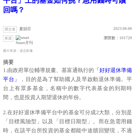
平台」上的基金如何挑？急用錢時可贖
回嗎？
2023.06.06
夏韻芬
撰文者
瀏覽數：
101729
來源
Smart月刊
圖片來源：達志影像
摘要
1.由政府單位輔導規畫、基富通執行的
「好好退休準備
平台」
，目的是為了幫助國人及早啟動退休準備。平
台上有眾多基金，名稱中的數字代表基金的到期時
間，也是投資人期望退休的年份。
2.在好好退休準備平台中的基金可分成2大類，分別是
「目標風險型」以及「目標日期型」。而在急需用錢
時，在該平台所投資的基金都能中途贖回變現，不過