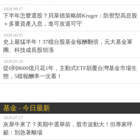
2026.06.17
下半年怎麼選股？貝萊德策略師Kruger：防禦型高息股
＋多重資產入息，進可攻退可守
2026.06.05
史上最猛半年！37檔台股基金報酬翻倍，元大基金軍
團、科技成長股領漲
2026.05.28
從0到8600億只花1年，主動式ETF顛覆台灣基金市場生
態，5檔報酬率一次看！
基金 ‧ 今日最新
2026.07.17
灰犀牛來了？美期中選舉前，股市波動大！但專家呼
籲：別急著離場