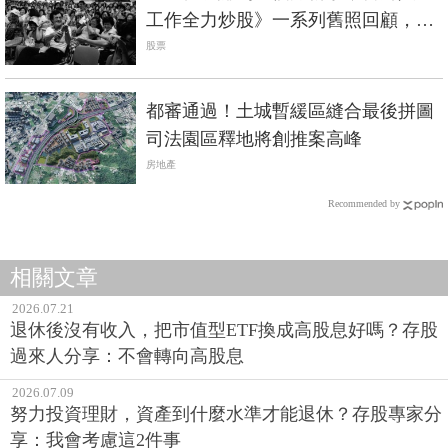
工作全力炒股》一系列舊照回顧，台
股的夢幻年代
股票
都審通過！土城暫緩區縫合最後拼圖
司法園區釋地將創推案高峰
房地產
Recommended by
相關文章
2026.07.21
退休後沒有收入，把市值型ETF換成高股息好嗎？存股
過來人分享：不會轉向高股息
2026.07.09
努力投資理財，資產到什麼水準才能退休？存股專家分
享：我會考慮這2件事