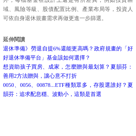
外，每檔基金在設計上還是有所差異，例如投資區
域、風險等級、股債配置比例、產業布局等，投資人
可依自身退休規畫需求再做更進一步篩選。
延伸閱讀
退休準備》勞退自提6%還能更高嗎？政府規畫的「好
好退休準備平台」基金該如何選擇？
想資助孩子買房、成家，怎麼贈與最划算？夏韻芬：
善用2方法贈與，讓心意不打折
0050、0056、00878...ETF種類眾多，存股選誰好？夏
韻芬：追求配息穩、波動小，這類是首選