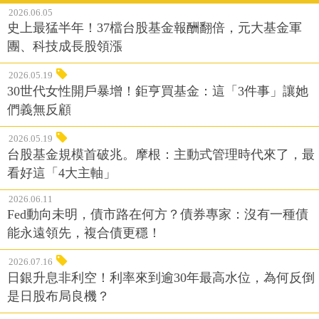
2026.06.05
史上最猛半年！37檔台股基金報酬翻倍，元大基金軍
團、科技成長股領漲
2026.05.19
30世代女性開戶暴增！鉅亨買基金：這「3件事」讓她
們義無反顧
2026.05.19
台股基金規模首破兆。摩根：主動式管理時代來了，最
看好這「4大主軸」
2026.06.11
Fed動向未明，債市路在何方？債券專家：沒有一種債
能永遠領先，複合債更穩！
2026.07.16
日銀升息非利空！利率來到逾30年最高水位，為何反倒
是日股布局良機？