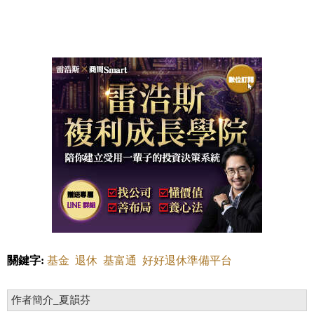
關鍵字:
基金
退休
基富通
好好退休準備平台
作者簡介_夏韻芬