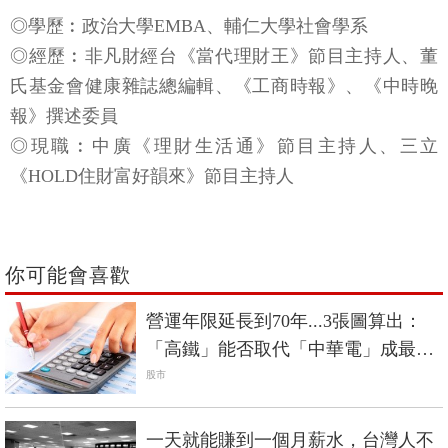
◎學歷︰政治大學EMBA、輔仁大學社會學系
◎經歷︰非凡財經台《當代理財王》節目主持人、董
氏基金會健康雜誌總編輯、《工商時報》、《中時晚
報》撰述委員
◎現職︰中廣《理財生活通》節目主持人、三立
《HOLD住財富好韻來》節目主持人
你可能會喜歡
營運年限延長到70年...3張圖算出：
「高鐵」能否取代「中華電」成最佳
定存股？
股市
一天就能賺到一個月薪水，台灣人不