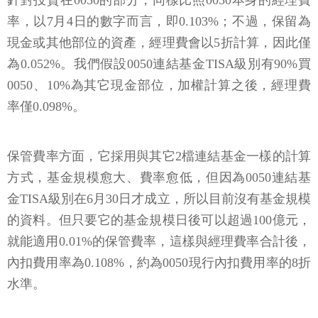
針對投資在0050的部分，同樣比照0050本身的經理費
率，以7月4日的數字而言，即0.103%；不過，保留為
現金或其他部位的資產，經理費會以5折計算，因此僅
為0.052%。我們假設0050連結基金TISA級別有90%買
0050、10%為其它現金部位，加權計算之後，經理費
率僅0.098%。
保管費率方面，它採用與其它2檔連結基金一樣的計算
方式，基金規模愈大、費率愈低，但因為0050連結基
金TISA級別在6月30日才成立，所以目前沒有基金規模
的資料。但只要它的基金規模日後可以超過100億元，
就能適用0.01%的保管費率，這樣與經理費率合計後，
內扣費用率為0.108%，約為0050現行內扣費用率的8折
水準。