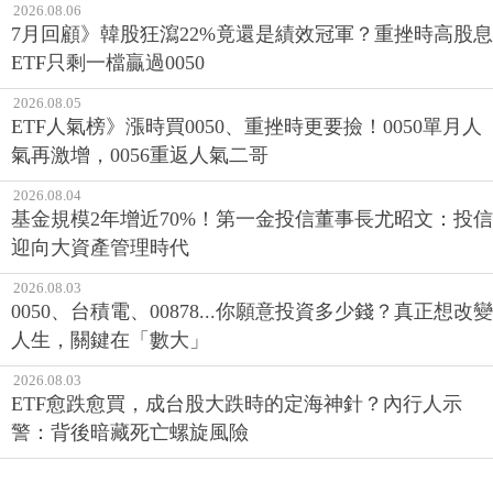
2026.08.06
7月回顧》韓股狂瀉22%竟還是績效冠軍？重挫時高股息
ETF只剩一檔贏過0050
2026.08.05
ETF人氣榜》漲時買0050、重挫時更要撿！0050單月人
氣再激增，0056重返人氣二哥
2026.08.04
基金規模2年增近70%！第一金投信董事長尤昭文：投信
迎向大資產管理時代
2026.08.03
0050、台積電、00878...你願意投資多少錢？真正想改變
人生，關鍵在「數大」
2026.08.03
ETF愈跌愈買，成台股大跌時的定海神針？內行人示
警：背後暗藏死亡螺旋風險