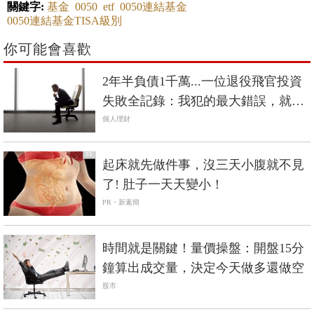
關鍵字:
基金
0050
etf
0050連結基金
0050連結基金TISA級別
你可能會喜歡
2年半負債1千萬...一位退役飛官投資
失敗全記錄：我犯的最大錯誤，就是
「急」
個人理財
PR
起床就先做件事，沒三天小腹就不見
了! 肚子一天天變小！
PR・新素簡
時間就是關鍵！量價操盤：開盤15分
鐘算出成交量，決定今天做多還做空
股市