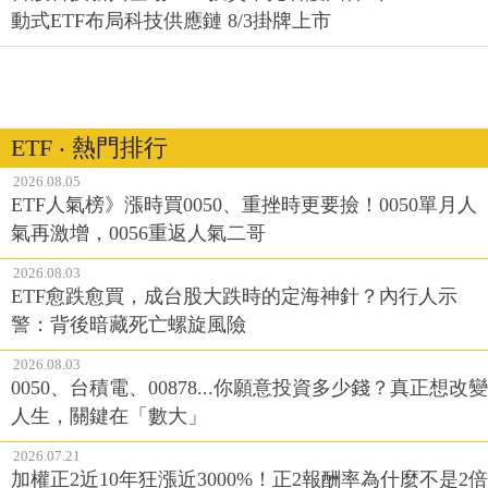
動式ETF布局科技供應鏈 8/3掛牌上市
ETF ‧ 熱門排行
2026.08.05
ETF人氣榜》漲時買0050、重挫時更要撿！0050單月人
氣再激增，0056重返人氣二哥
2026.08.03
ETF愈跌愈買，成台股大跌時的定海神針？內行人示
警：背後暗藏死亡螺旋風險
2026.08.03
0050、台積電、00878...你願意投資多少錢？真正想改變
人生，關鍵在「數大」
2026.07.21
加權正2近10年狂漲近3000%！正2報酬率為什麼不是2倍