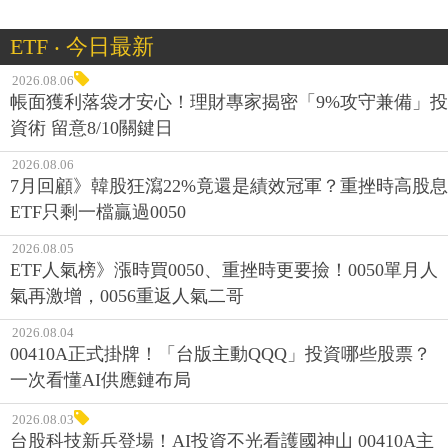
ETF ‧ 今日最新
2026.08.06
帳面獲利落袋才安心！理財專家揭密「9%攻守兼備」投
資術 留意8/10關鍵日
2026.08.06
7月回顧》韓股狂瀉22%竟還是績效冠軍？重挫時高股息
ETF只剩一檔贏過0050
2026.08.05
ETF人氣榜》漲時買0050、重挫時更要撿！0050單月人
氣再激增，0056重返人氣二哥
2026.08.04
00410A正式掛牌！「台版主動QQQ」投資哪些股票？
一次看懂AI供應鏈布局
2026.08.03
台股科技新兵登場！AI投資不光看護國神山 00410A主