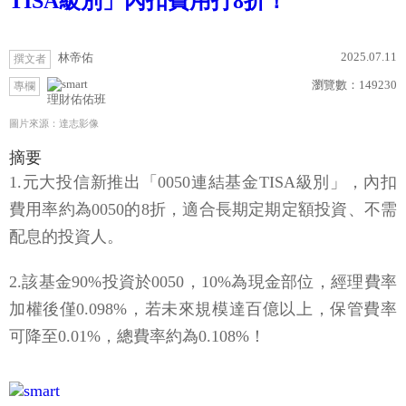
TISA級別」內扣費用打8折！
2025.07.11
林帝佑
撰文者
瀏覽數：
149230
專欄
理財佑佑班
圖片來源：達志影像
摘要
1.元大投信新推出「0050連結基金TISA級別」，內扣
費用率約為0050的8折，適合長期定期定額投資、不需
配息的投資人。
2.該基金90%投資於0050，10%為現金部位，經理費率
加權後僅0.098%，若未來規模達百億以上，保管費率
可降至0.01%，總費率約為0.108%！