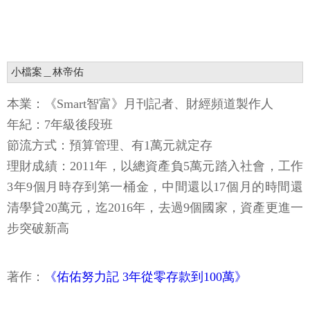
小檔案＿林帝佑
本業：《Smart智富》月刊記者、財經頻道製作人
年紀：7年級後段班
節流方式：預算管理、有1萬元就定存
理財成績：2011年，以總資產負5萬元踏入社會，工作
3年9個月時存到第一桶金，中間還以17個月的時間還
清學貸20萬元，迄2016年，去過9個國家，資產更進一
步突破新高
著作：
《佑佑努力記 3年從零存款到100萬》