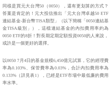
同樣是買元大台灣50（0050），還有更划算的方式？
答案是肯定的！元大投信推出「元大台灣卓越50 ETF
連結基金-新台幣TISA類型」（以下簡稱「0050連結基
金TISA級別」），這檔連結基金的內扣費用率約為
0050 ETF的8折！對長期定期定額投資0050的人來說，
或許是一個更好的選擇。
以0050 7月4日的基金規模6,450億元試算，它的經理費
率為0.103%、保管費率為0.03%，合計內扣費用率為
0.133%（詳見表1），已經是ETF市場中最低廉的費用
率水準。