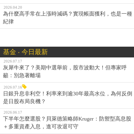
2026.04.20
為什麼高手常在上漲時減碼？實現帳面獲利，也是一種
紀律
基金 ‧ 今日最新
2026.07.17
灰犀牛來了？美期中選舉前，股市波動大！但專家呼
籲：別急著離場
2026.07.16
日銀升息非利空！利率來到逾30年最高水位，為何反倒
是日股布局良機？
2026.06.17
下半年怎麼選股？貝萊德策略師Kruger：防禦型高息股
＋多重資產入息，進可攻退可守