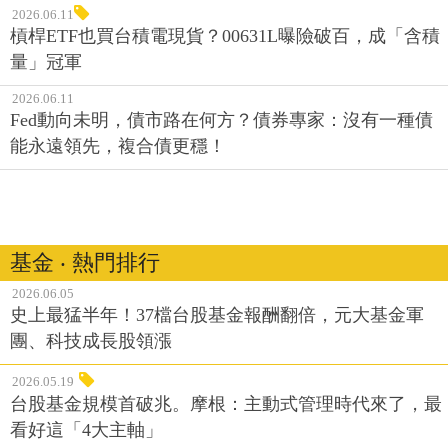
2026.06.11
槓桿ETF也買台積電現貨？00631L曝險破百，成「含積
量」冠軍
2026.06.11
Fed動向未明，債市路在何方？債券專家：沒有一種債
能永遠領先，複合債更穩！
基金 ‧ 熱門排行
2026.06.05
史上最猛半年！37檔台股基金報酬翻倍，元大基金軍
團、科技成長股領漲
2026.05.19
台股基金規模首破兆。摩根：主動式管理時代來了，最
看好這「4大主軸」