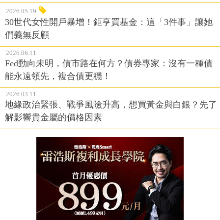
2026.05.19
30世代女性開戶暴增！鉅亨買基金：這「3件事」讓她
們義無反顧
2026.06.11
Fed動向未明，債市路在何方？債券專家：沒有一種債
能永遠領先，複合債更穩！
2026.03.11
地緣政治緊張、戰爭風險升高，想買黃金與白銀？先了
解影響貴金屬的價格因素