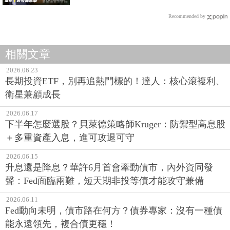
Recommended by
相關文章
2026.06.23
長期投資ETF，別再追熱門標的！達人：核心滾複利、
衛星兼顧成長
2026.06.17
下半年怎麼選股？貝萊德策略師Kruger：防禦型高息股
＋多重資產入息，進可攻退可守
2026.06.15
升息還是降息？華許6月首會牽動債市，內外資同發
聲：Fed面臨兩難，短天期非投等債才能攻守兼備
2026.06.11
Fed動向未明，債市路在何方？債券專家：沒有一種債
能永遠領先，複合債更穩！