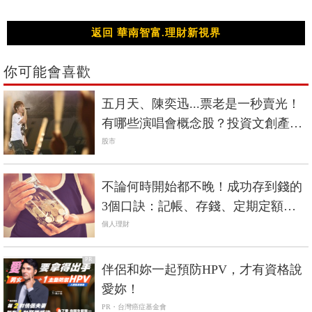
返回 華南智富.理財新視界
你可能會喜歡
五月天、陳奕迅...票老是一秒賣光！
有哪些演唱會概念股？投資文創產業
的3要3不
股市
不論何時開始都不晚！成功存到錢的
3個口訣：記帳、存錢、定期定額買
ETF
個人理財
PR
伴侶和妳一起預防HPV，才有資格說
愛妳！
PR・台灣癌症基金會