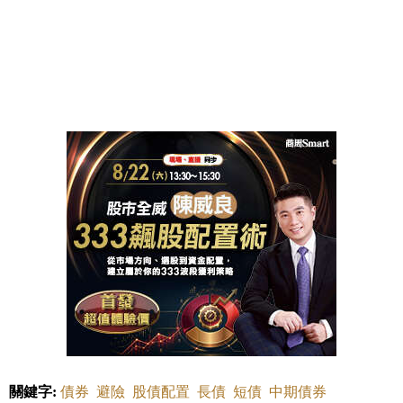
關鍵字:
債券
避險
股債配置
長債
短債
中期債券