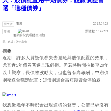
人：股債配置用中期債券，想賺價差首
選「這種債券」
2025.04.28
雨果
撰文者
瀏覽數：
147271
專欄
雨果的投資理財生活觀
圖片來源：達志影像
摘要
近期，許多人質疑債券失去避險與股債配置的效果，
尤其近5年債券普遍呈現虧損。但若將時間拉長至20年
以上觀察，長債雖波動大，但也曾有高報酬；中期債
則較適合穩定配置；短債則適合當短期資金停泊處。
我想近幾年不時都會出現這樣的聲音，公債已經沒有