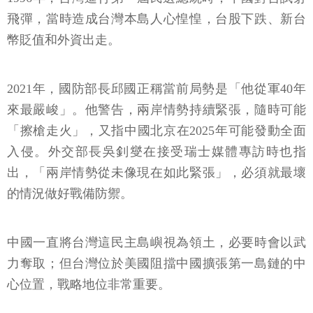
飛彈，當時造成台灣本島人心惶惶，台股下跌、新台
幣貶值和外資出走。
2021年，國防部長邱國正稱當前局勢是「他從軍40年
來最嚴峻」。他警告，兩岸情勢持續緊張，隨時可能
「擦槍走火」，又指中國北京在2025年可能發動全面
入侵。外交部長吳釗燮在接受瑞士媒體專訪時也指
出，「兩岸情勢從未像現在如此緊張」，必須就最壞
的情況做好戰備防禦。
中國一直將台灣這民主島嶼視為領土，必要時會以武
力奪取；但台灣位於美國阻擋中國擴張第一島鏈的中
心位置，戰略地位非常重要。