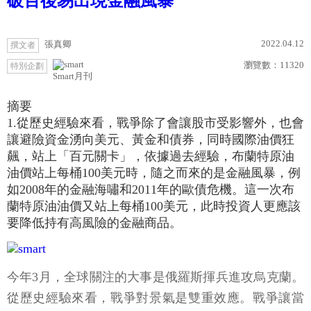
破百後易出現金融風暴
2022.04.12
張真卿
撰文者
瀏覽數：
11320
特別企劃
Smart月刊
摘要
1.從歷史經驗來看，戰爭除了會讓股市受影響外，也會
讓避險資金湧向美元、黃金和債券，同時國際油價狂
飆，站上「百元關卡」，依據過去經驗，布蘭特原油
油價站上每桶100美元時，隨之而來的是金融風暴，例
如2008年的金融海嘯和2011年的歐債危機。這一次布
蘭特原油油價又站上每桶100美元，此時投資人更應該
要降低持有高風險的金融商品。
今年3月，全球關注的大事是俄羅斯揮兵進攻烏克蘭。
從歷史經驗來看，戰爭對景氣是雙重效應。戰爭讓當