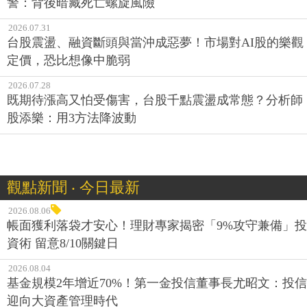
警：背後暗藏死亡螺旋風險
2026.07.31
台股震盪、融資斷頭與當沖成惡夢！市場對AI股的樂觀
定價，恐比想像中脆弱
2026.07.28
既期待漲高又怕受傷害，台股千點震盪成常態？分析師
股添樂：用3方法降波動
觀點新聞 ‧ 今日最新
2026.08.06
帳面獲利落袋才安心！理財專家揭密「9%攻守兼備」投
資術 留意8/10關鍵日
2026.08.04
基金規模2年增近70%！第一金投信董事長尤昭文：投信
迎向大資產管理時代