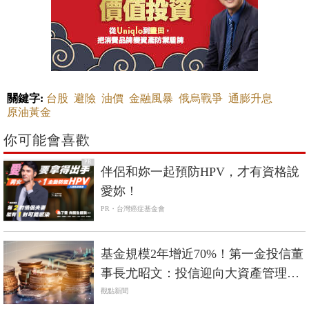
關鍵字:
台股
避險
油價
金融風暴
俄烏戰爭
通膨升息
原油黃金
你可能會喜歡
PR
伴侶和妳一起預防HPV，才有資格說
愛妳！
PR・台灣癌症基金會
基金規模2年增近70%！第一金投信董
事長尤昭文：投信迎向大資產管理時
代
觀點新聞