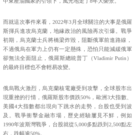
中東產油國家的引領下，風光地走了8年大榮景。
而就這次事件來看，2022年3月全球關注的大事是俄羅
斯揮兵進攻烏克蘭，地緣政治的風險再次引爆。戰爭
初期，烏克蘭士兵將橋梁炸毀，阻斷俄軍前進路線，
不過俄烏在軍力上仍有一定懸殊，恐怕只能減緩俄軍
卻無法全面阻止，俄羅斯總統普丁（Vladimir Putin）
的最終目標也不會輕易改變。
俄烏戰火激烈，烏克蘭核電廠受到攻擊，全球股市出
現重挫的行情，俄羅斯股市價跌50%，歐洲3大指數、
美國4大指數都出現向下跳水的走勢，台股也受到波
及。戰爭衝擊金融市場，歷史經驗屢見不鮮，例如
1990年波斯灣戰爭，台股就從5,000多點跌到2,500點左
右，跌幅逾50%。