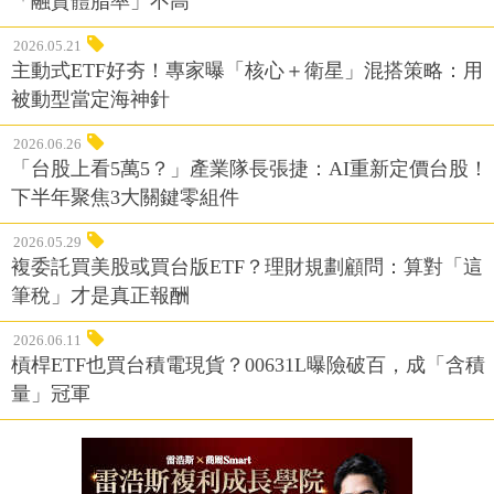
「融資體脂率」不高
2026.05.21
主動式ETF好夯！專家曝「核心＋衛星」混搭策略：用
被動型當定海神針
2026.06.26
「台股上看5萬5？」產業隊長張捷：AI重新定價台股！
下半年聚焦3大關鍵零組件
2026.05.29
複委託買美股或買台版ETF？理財規劃顧問：算對「這
筆稅」才是真正報酬
2026.06.11
槓桿ETF也買台積電現貨？00631L曝險破百，成「含積
量」冠軍