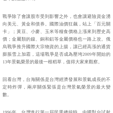
戰爭除了會讓股市受到影響之外，也會讓避險資金湧
向美元、黃金和債券。國際油價狂飆，站上「百元關
卡」；黃豆、小麥、玉米等糧食價格上漲來到歷史高
價；金屬類的鎳、銅和鋁等金屬價格也一路上攻。俄
烏戰爭推升國際大宗物資的上揚，讓已經高漲的通貨
膨脹雪上加霜，這場戰爭是否成為壓垮2009年開始的
13年景氣榮景的最後一根稻草，值得大家來觀察。
回看台灣，台海關係是台灣經濟發展和景氣成長的不
定時炸彈，兩岸關係緊張是台灣景氣榮景的最大變
數。
1996年，台灣進行第一屆民選總統時，中國對台試射