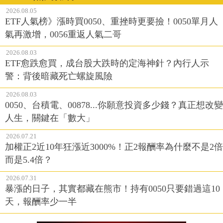
2026.08.05
ETF人氣榜》漲時買0050、重挫時更要撿！0050單月人
氣再激增，0056重返人氣二哥
2026.08.03
ETF愈跌愈買，成台股大跌時的定海神針？內行人示
警：背後暗藏死亡螺旋風險
2026.08.03
0050、台積電、00878...你願意投資多少錢？真正想改變
人生，關鍵在「數大」
2026.07.21
加權正2近10年狂漲近3000%！正2報酬率為什麼不是2倍
而是5.4倍？
2026.07.31
暴漲的日子，其實都藏在熊市！持有0050只要錯過這10
天，報酬率少一半