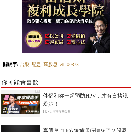
關鍵字:
台股
配息
高股息
etf
00878
你可能會喜歡
PR
伴侶和妳一起預防HPV，才有資格說
愛妳！
PR・台灣癌症基金會
高股息ETF落後補漲行情來了？股添