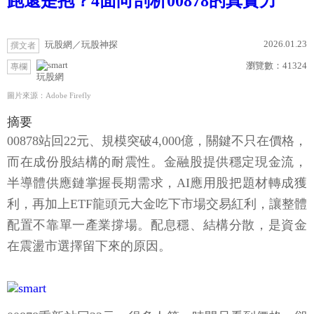
跑還是抱？4面向剖析00878的真實力
2026.01.23
玩股網／玩股神探
撰文者
瀏覽數：
41324
專欄
玩股網
圖片來源：Adobe Firefly
摘要
00878站回22元、規模突破4,000億，關鍵不只在價格，
而在成份股結構的耐震性。金融股提供穩定現金流，
半導體供應鏈掌握長期需求，AI應用股把題材轉成獲
利，再加上ETF龍頭元大金吃下市場交易紅利，讓整體
配置不靠單一產業撐場。配息穩、結構分散，是資金
在震盪市選擇留下來的原因。