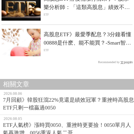
樂分析師：「這類高股息」績效不見
得輸大盤
ETF
高股息ETF》最愛季配息？3分鐘看懂
00888是什麽、能不能買？-Smart智富
ETF研究室
ETF
Recommended by
相關文章
2026.08.06
7月回顧》韓股狂瀉22%竟還是績效冠軍？重挫時高股息
ETF只剩一檔贏過0050
2026.08.05
ETF人氣榜》漲時買0050、重挫時更要撿！0050單月人
氣再激增，0056重返人氣二哥