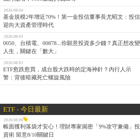
2026.08.04
基金規模2年增近70%！第一金投信董事長尤昭文：投信
迎向大資產管理時代
2026.08.03
0050、台積電、00878...你願意投資多少錢？真正想改變
人生，關鍵在「數大」
2026.08.03
ETF愈跌愈買，成台股大跌時的定海神針？內行人示
警：背後暗藏死亡螺旋風險
ETF ‧ 今日最新
2026.08.06
帳面獲利落袋才安心！理財專家揭密「9%攻守兼備」投
資術 留意8/10關鍵日