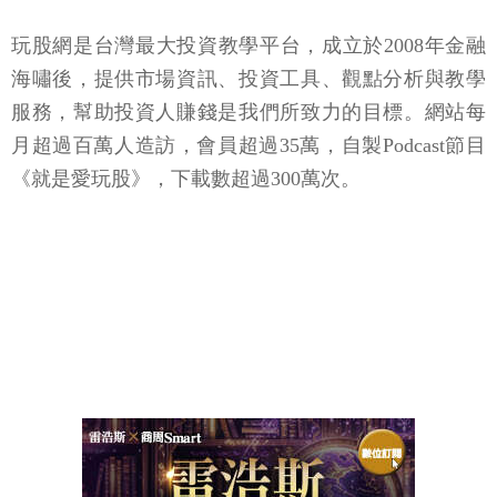
玩股網是台灣最大投資教學平台，成立於2008年金融
海嘯後，提供市場資訊、投資工具、觀點分析與教學
服務，幫助投資人賺錢是我們所致力的目標。網站每
月超過百萬人造訪，會員超過35萬，自製Podcast節目
《就是愛玩股》，下載數超過300萬次。