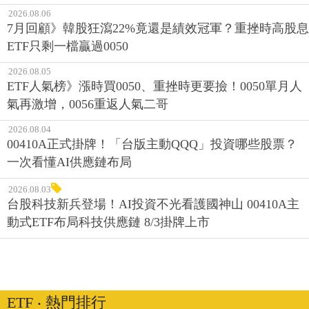
2026.08.06
7月回顧》韓股狂瀉22%竟還是績效冠軍？重挫時高股息
ETF只剩一檔贏過0050
2026.08.05
ETF人氣榜》漲時買0050、重挫時更要撿！0050單月人
氣再激增，0056重返人氣二哥
2026.08.04
00410A正式掛牌！「台版主動QQQ」投資哪些股票？
一次看懂AI供應鏈布局
2026.08.03
台股科技新兵登場！AI投資不光看護國神山 00410A主
動式ETF布局科技供應鏈 8/3掛牌上市
ETF ‧ 熱門排行