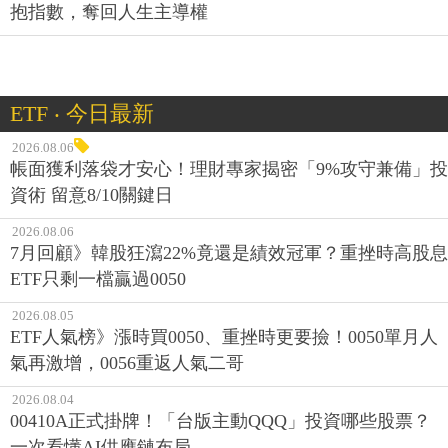
抱指數，奪回人生主導權
ETF ‧ 今日最新
2026.08.06
帳面獲利落袋才安心！理財專家揭密「9%攻守兼備」投
資術 留意8/10關鍵日
2026.08.06
7月回顧》韓股狂瀉22%竟還是績效冠軍？重挫時高股息
ETF只剩一檔贏過0050
2026.08.05
ETF人氣榜》漲時買0050、重挫時更要撿！0050單月人
氣再激增，0056重返人氣二哥
2026.08.04
00410A正式掛牌！「台版主動QQQ」投資哪些股票？
一次看懂AI供應鏈布局