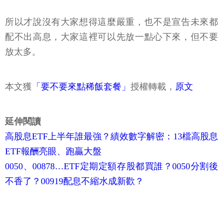
所以才說沒有大家想得這麼嚴重，也不是宣告未來都
配不出高息，大家這裡可以先放一點心下來，但不要
放太多。
本文獲
「要不要來點稀飯套餐」
授權轉載，
原文
延伸閱讀
高股息ETF上半年誰最強？績效數字解密：13檔高股息
ETF報酬亮眼、跑贏大盤
0050、00878…ETF定期定額存股都買誰？0050分割後
不香了？00919配息不縮水成新歡？