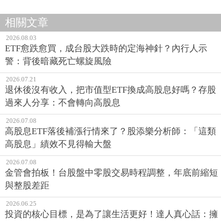
相關文章
2026.08.03
ETF愈跌愈買，成台股大跌時的定海神針？內行人示
警：背後暗藏死亡螺旋風險
2026.07.21
退休後沒有收入，把市值型ETF換成高股息好嗎？存股
過來人分享：不會轉向高股息
2026.07.08
高股息ETF落後補漲行情來了？股添樂分析師：「這類
高股息」績效不見得輸大盤
2026.07.08
金管會拍板！台股盤中零股交易時程調整，年底前縮短
與整股差距
2026.06.25
投資的核心目標，是為了讓生活更好！達人真心話：擁