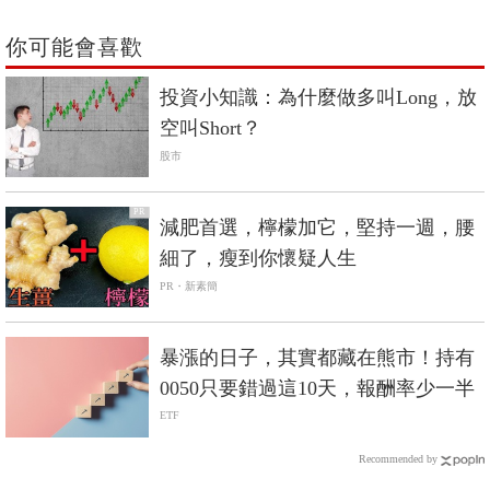
你可能會喜歡
投資小知識：為什麼做多叫Long，放
空叫Short？
股市
PR
減肥首選，檸檬加它，堅持一週，腰
細了，瘦到你懷疑人生
PR・新素簡
暴漲的日子，其實都藏在熊市！持有
0050只要錯過這10天，報酬率少一半
ETF
Recommended by