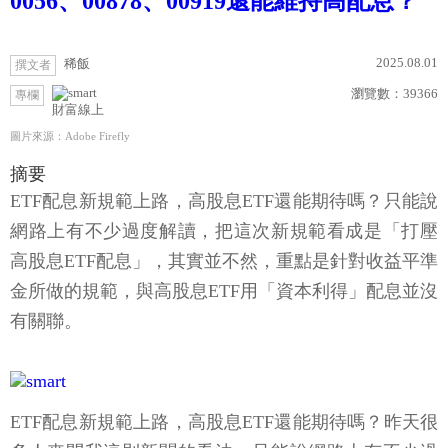
0056、00878、00919還能維持高配息？
2025.08.01
稀飯
撰文者
瀏覽數：
39366
專欄
財富線上
圖片來源：Adobe Firefly
摘要
ETF配息新規範上路，高股息ETF還能期待嗎？只能說
網路上有不少過度解讀，把這次新規範看成是「打壓
高股息ETF配息」，其實並不然，重點是針對收益平準
金所做的規範，與高股息ETF用「資本利得」配息並沒
有關聯。
ETF配息新規範上路，高股息ETF還能期待嗎？昨天很