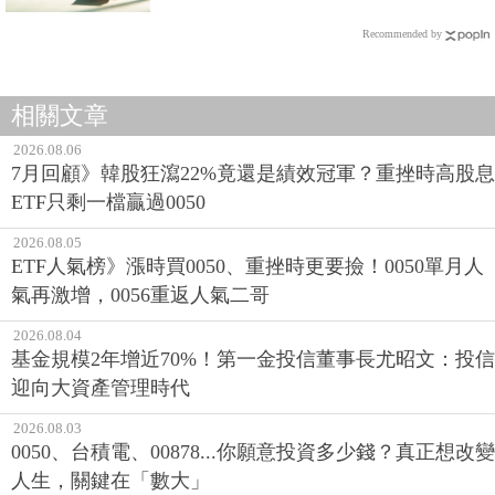
Recommended by
相關文章
2026.08.06
7月回顧》韓股狂瀉22%竟還是績效冠軍？重挫時高股息
ETF只剩一檔贏過0050
2026.08.05
ETF人氣榜》漲時買0050、重挫時更要撿！0050單月人
氣再激增，0056重返人氣二哥
2026.08.04
基金規模2年增近70%！第一金投信董事長尤昭文：投信
迎向大資產管理時代
2026.08.03
0050、台積電、00878...你願意投資多少錢？真正想改變
人生，關鍵在「數大」