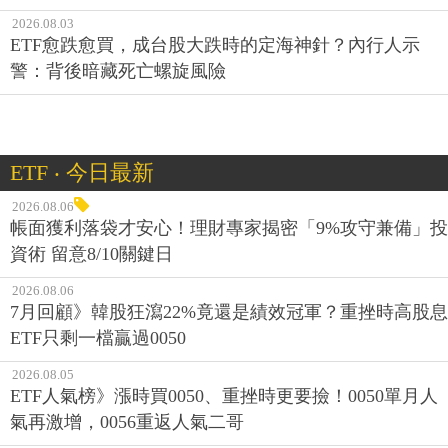
2026.08.03
ETF愈跌愈買，成台股大跌時的定海神針？內行人示
警：背後暗藏死亡螺旋風險
ETF ‧ 今日最新
2026.08.06
帳面獲利落袋才安心！理財專家揭密「9%攻守兼備」投
資術 留意8/10關鍵日
2026.08.06
7月回顧》韓股狂瀉22%竟還是績效冠軍？重挫時高股息
ETF只剩一檔贏過0050
2026.08.05
ETF人氣榜》漲時買0050、重挫時更要撿！0050單月人
氣再激增，0056重返人氣二哥