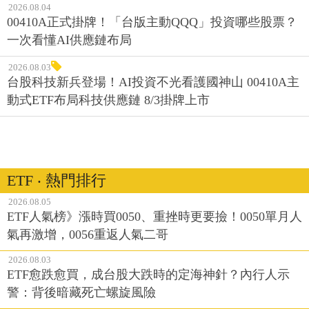
2026.08.04
00410A正式掛牌！「台版主動QQQ」投資哪些股票？
一次看懂AI供應鏈布局
2026.08.03
台股科技新兵登場！AI投資不光看護國神山 00410A主
動式ETF布局科技供應鏈 8/3掛牌上市
ETF ‧ 熱門排行
2026.08.05
ETF人氣榜》漲時買0050、重挫時更要撿！0050單月人
氣再激增，0056重返人氣二哥
2026.08.03
ETF愈跌愈買，成台股大跌時的定海神針？內行人示
警：背後暗藏死亡螺旋風險