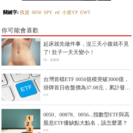
關鍵字:
投資
0050
SPY
etf
小資YP
EWT
你可能會喜歡
PR
起床就先做件事，沒三天小腹就不見
了! 肚子一天天變小！
PR・新素簡
台灣首檔ETF 0050規模突破3000億，
掛牌首日收盤價為37.08元，累計發放
現金股息46元
ETF
0050、00878、0056...指數型ETF與高
股息ETF優缺點大點名，該怎麼選？
ETF