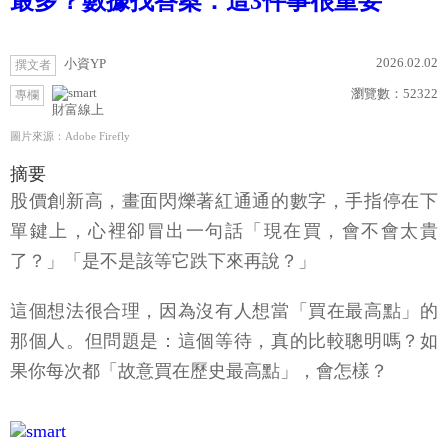
最多？數據找答案：這3件事很重要
2026.02.02
小資YP
撰文者
瀏覽數：
52322
專欄
財富線上
圖片來源：Adobe Firefly
摘要
股價創新高，畫面閃爍著紅通通的數字，手指停在下
單鍵上，心裡卻冒出一句話「現在買，會不會太貴
了？」「是不是該等它跌下來再說？」
這個想法很合理，因為沒有人想當「買在最高點」的
那個人。但問題是：這個等待，真的比較聰明嗎？如
果你每次都「故意買在歷史最高點」，會怎樣？