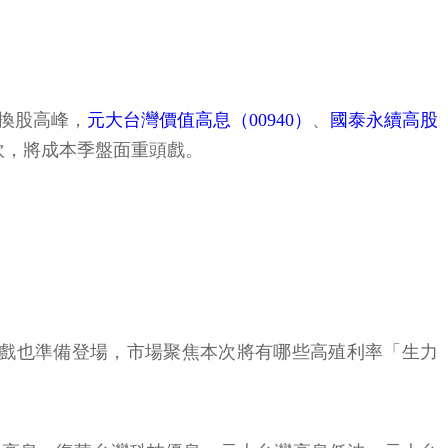
F換股高峰，
元大台灣價值高息（00940）
、
國泰永續高股
吹，將成本季盤面重頭戲。
股大戲也準備登場，市場聚焦本次將有哪些高殖利率「生力