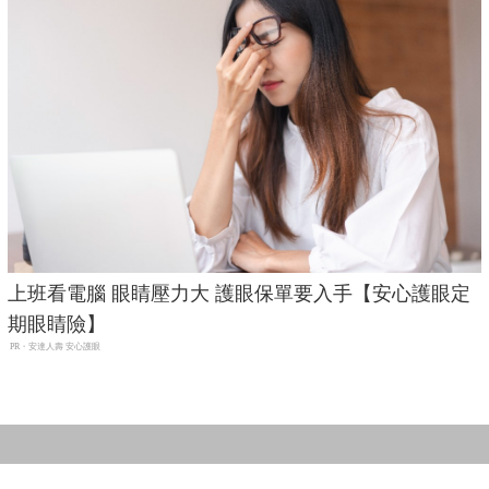
上班看電腦 眼睛壓力大 護眼保單要入手【安心護眼定
期眼睛險】
PR・安達人壽 安心護眼