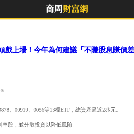
F換股重頭戲上場！今年為何建議「不賺股息賺價
影像
78、00919、0056等13檔ETF，總資產逼近2兆元。
利率股，並分散投資以降低風險。