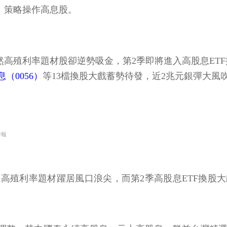
」策略操作高息股。
然高殖利率題材股卻逆勢吸金，第2季即將進入高股息ET
（0056）
等13檔換股大戲蓄勢待發，近2兆元銀彈大風
時報
，高殖利率題材躍居風口浪尖，而第2季高股息ETF換