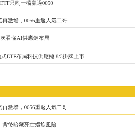
TF只剩一檔贏過0050
氣再激增，0056重返人氣二哥
一次看懂AI供應鏈布局
式ETF布局科技供應鏈 8/3掛牌上市
氣再激增，0056重返人氣二哥
：背後暗藏死亡螺旋風險