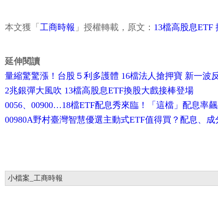
本文獲「
工商時報
」授權轉載，原文：
13檔高股息ET
延伸閱讀
量縮驚驚漲！台股５利多護體 16檔法人搶押寶 新一波
2兆銀彈大風吹 13檔高股息ETF換股大戲接棒登場
0056、00900…18檔ETF配息秀來臨！「這檔」配息
00980A野村臺灣智慧優選主動式ETF值得買？配息、
小檔案_工商時報