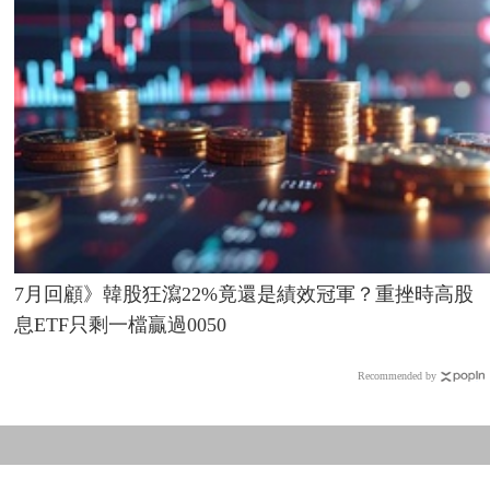
7月回顧》韓股狂瀉22%竟還是績效冠軍？重挫時高股
息ETF只剩一檔贏過0050
Recommended by