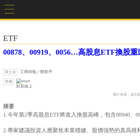
ETF
00878、00919、0056…高股息ET
工商時報／鄭郁平
撰文者
專欄
財富線上
圖片來源：達志
摘要
1.今年第2季高股息ETF將進入換股高峰，包含00940、008
2.專家建議投資人應聚焦本業穩健、股價強勢的真高殖