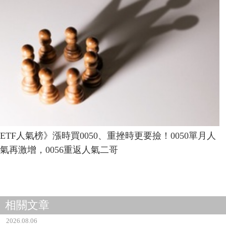
ETF人氣榜》漲時買0050、重挫時更要撿！0050單月人
氣再激增，0056重返人氣二哥
相關文章
2026.08.06