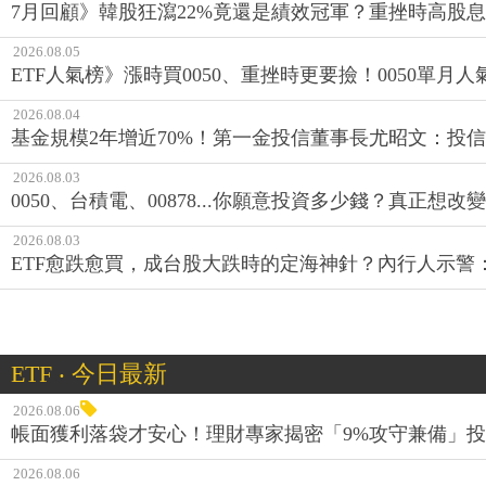
7月回顧》韓股狂瀉22%竟還是績效冠軍？重挫時高股息E
2026.08.05
ETF人氣榜》漲時買0050、重挫時更要撿！0050單月人
2026.08.04
基金規模2年增近70%！第一金投信董事長尤昭文：投
2026.08.03
0050、台積電、00878...你願意投資多少錢？真正想
2026.08.03
ETF愈跌愈買，成台股大跌時的定海神針？內行人示警
ETF ‧ 今日最新
2026.08.06
帳面獲利落袋才安心！理財專家揭密「9%攻守兼備」投資
2026.08.06