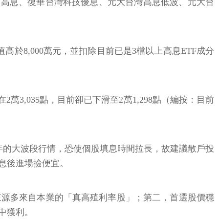
選高息、復華台灣科技優息、元大台灣高息低波、元大台
於8,000萬元，並扣除目前已是3檔以上高息ETF成分
3,035點，目前卻已下滑至2萬1,298點（編按：目前
4年的大波段行情，恐使個股填息時間拉長，故建議散戶投
息後進場撿便宜。
來源多來自本業的「真高殖利率股」；第二，首選股價穩
中獲利。