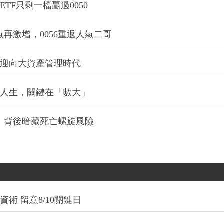
TF只剩一檔贏過0050
氣再激增，0056重返人氣二哥
信迎向大資產管理時代
改變人生，關鍵在「數大」
：背後暗藏死亡螺旋風險
術 留意8/10關鍵日