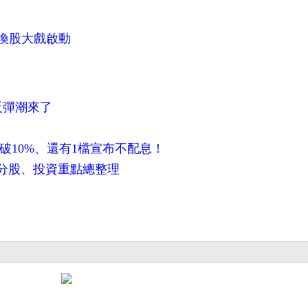
F 換股大戲啟動
反彈潮來了
率飆破10%、還有1檔宣布不配息！
成分股、投資重點總整理