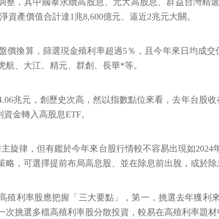
股調整，其中國泰永續高股息、元大高股息、群益台灣精
資產價值合計達1兆8,600億元、逼近2兆元大關。
價換算，篩選現金殖利率超過5％，且今年來日均成交值高
虎航、大江、精元、群創、長華*等。
6兆元，創歷史次高，然以指數點位來看，去年台股收在2萬
利資金轉入高股息ETF。
主旋律，但有鑑於今年來台股行情較不容易出現如202
策略，可選擇提前布局高息股、並在除息前出脫，或於除
高殖利率股應把握「三大要點」，第一，挑選去年獲利
一次挑選多檔高殖利率股分散投資，較易在高殖利率題材