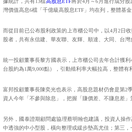
據統計，共有13檔
高股息ETF
將於4月～6月進行成分
灣價值高息6檔「千億級高股息ETF」均在列，整體基金淨
而從目前已公布股利政策的上市櫃公司中，以4月2日收盤
股者，共有永信建、華友聯、友輝、順達、大同、台灣
統一投顧董事長黎方國表示，上市櫃公司去年合計獲利4.0
台股約為1萬9,000點），引動殖利率大幅拉高，整體有
富邦投顧董事長陳奕光也表示，高股息題材仍會是第2季
資人今年「不參與除息」，把握「賺價差、不賺息差」
另外，國泰證期顧問處協理蔡明翰也建議，投資人操作
中透強的中小型股，橫向整理或緩步墊高尤佳；第三，