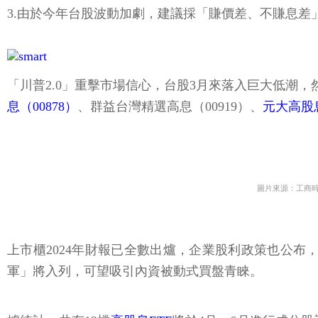
3.由於今年台股波動加劇，建議採「賺價差、不賺息差
「川普2.0」重擊市場信心，台股3月來落入巨大低潮，
息（00878）
、群益台灣精選高息（00919）、
元大高股息
圖片來源：工商
上市櫃2024年財報已全數出爐，企業股利政策也公布
軍」將入列，可望吸引內資被動式買盤青睞。