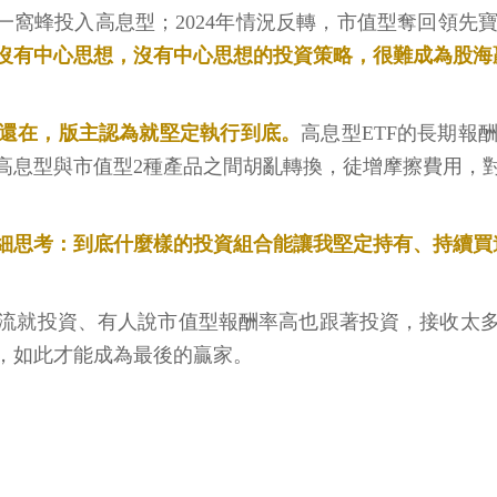
一窩蜂投入高息型；2024年情況反轉，市值型奪回領先
沒有中心思想，沒有中心思想的投資策略，很難成為股海
衷還在，版主認為就堅定執行到底。
高息型ETF的長期報
高息型與市值型2種產品之間胡亂轉換，徒增摩擦費用，
細思考：到底什麼樣的投資組合能讓我堅定持有、持續買
流就投資、有人說市值型報酬率高也跟著投資，接收太
，如此才能成為最後的贏家。