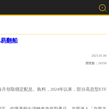
容易翻船
2025.01.06
瀏覽數：
24356
每月領取穩定配息。孰料，2024年以來，部分高息型ETF
不穩定，也嚷著想出清轉進市值型產品。存股達人「存股方