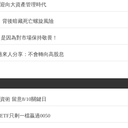
信迎向大資產管理時代
：背後暗藏死亡螺旋風險
，是因為對市場保持敬畏！
過來人分享：不會轉向高股息
術 留意8/10關鍵日
TF只剩一檔贏過0050