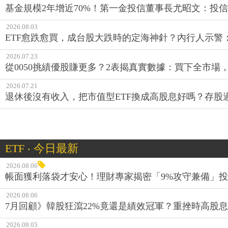
基金規模2年增近70%！第一金投信董事長尤昭文：投
2026.08.03
ETF愈跌愈買，成台股大跌時的定海神針？內行人示警
2026.07.23
從0050挑績優股賺更多？2表揭真實數據：買下全市場
2026.07.21
退休後沒有收入，把市值型ETF換成高股息好嗎？存股
ETF ‧ 今日最新
2026.08.06
帳面獲利落袋才安心！理財專家揭密「9%攻守兼備」投資
2026.08.06
7月回顧》韓股狂瀉22%竟還是績效冠軍？重挫時高股息E
2026.08.05