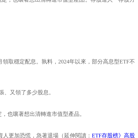
領取穩定配息。孰料，2024年以來，部分高息型ETF不
幾張、又領了多少股息。
定，也嚷著想出清轉進市值型產品。
資人更加恐慌，急著退場（延伸閱讀：
ETF存股榜》高股