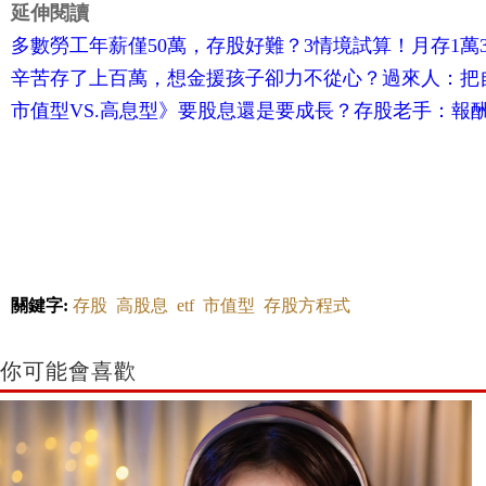
延伸閱讀
多數勞工年薪僅50萬，存股好難？3情境試算！月存1萬
辛苦存了上百萬，想金援孩子卻力不從心？過來人：把
市值型VS.高息型》要股息還是要成長？存股老手：報
關鍵字:
存股
高股息
etf
市值型
存股方程式
你可能會喜歡