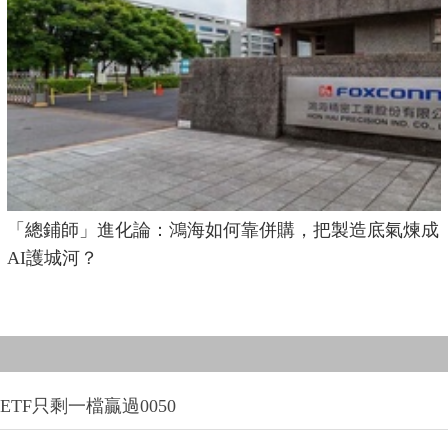
「總鋪師」進化論：鴻海如何靠併購，把製造底氣煉成
AI護城河？
TF只剩一檔贏過0050