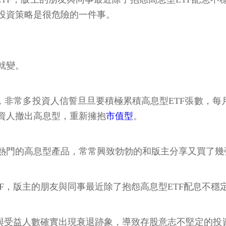
投資策略是很危險的一件事。
就變。
非常多投資人信誓旦旦要積極累積高息型ETF張數，每月
資人撤出高息型，重新擁抱
市值型
。
進熱門的高息型產品，常常興致勃勃的和版主分享又買了
F，版主的朋友與同事最近除了抱怨高息型ETF配息不穩
模與受益人數確實出現衰退跡象，導致存股意志不堅定的投