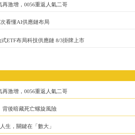
氣再激增，0056重返人氣二哥
一次看懂AI供應鏈布局
式ETF布局科技供應鏈 8/3掛牌上市
氣再激增，0056重返人氣二哥
：背後暗藏死亡螺旋風險
改變人生，關鍵在「數大」