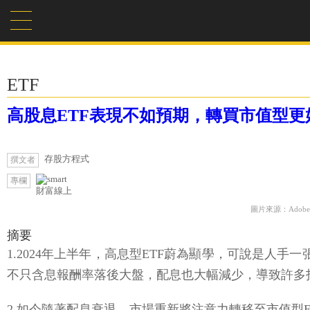
ETF
高股息ETF表現不如預期，轉買市值型
存股方程式
撰文者
專欄
財富線上
圖片來源：Adobe F
摘要
1.2024年上半年，高息型ETF蔚為顯學，可說是人手
不只含息報酬率落後大盤，配息也大幅減少，導致許多
2.如今隨著配息衰退，市場重新將注意力轉移至市值型