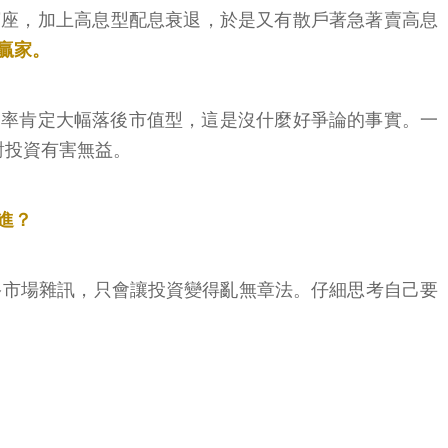
寶座，加上高息型配息衰退，於是又有散戶著急著賣高息
贏家。
酬率肯定大幅落後市值型，這是沒什麼好爭論的事實。一
對投資有害無益。
進？
多市場雜訊，只會讓投資變得亂無章法。仔細思考自己要