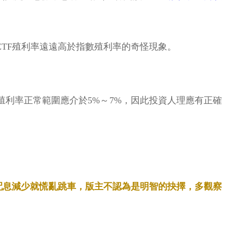
ETF殖利率遠遠高於指數殖利率的奇怪現象。
的殖利率正常範圍應介於5%～7%，因此投資人理應有正確
次配息減少就慌亂跳車，版主不認為是明智的抉擇，多觀察