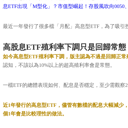
息ETF出現「M型化」？市值型崛起！存股風吹向0050、0
最近一年發行了很多檔「月配」高息型ETF，為了吸引
高股息ETF殖利率下調只是回歸常態
如今高息型ETF殖利率下調，版主認為不過是回歸正
認知，不該以為10%以上的超高殖利率會是常態。
一檔ETF的總體表現如何、配息是否穩定，至少需觀察2
近1年發行的高息型ETF，儘管有數檔的配息大幅減少
個1年會是比較理性的做法。