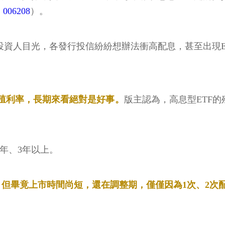
06208
）。
投資人目光，各發行投信紛紛想辦法衝高配息，甚至出現
常殖利率，長期來看絕對是好事。
版主認為，高息型ETF
年、3年以上。
，但畢竟上市時間尚短，還在調整期，僅僅因為1次、2