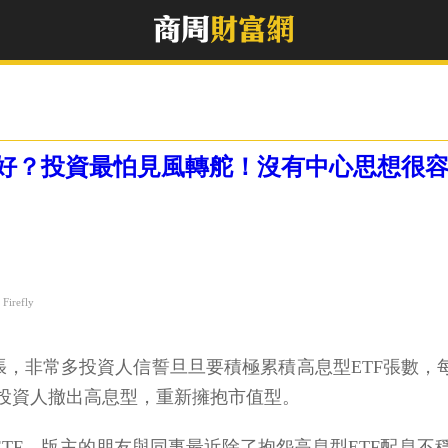
更好？投資最怕見風轉舵！沒有中心思想很
irefly
一張，非常多投資人信誓旦旦要積極累積高息型ETF張數，
投資人撤出高息型，重新擁抱市值型。
ETF，版主的朋友與同事最近除了抱怨高息型ETF配息