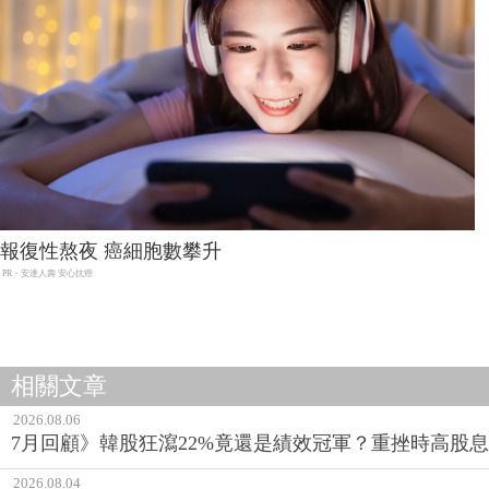
報復性熬夜 癌細胞數攀升
PR・安達人壽 安心抗癌
相關文章
2026.08.06
7月回顧》韓股狂瀉22%竟還是績效冠軍？重挫時高股息E
2026.08.04