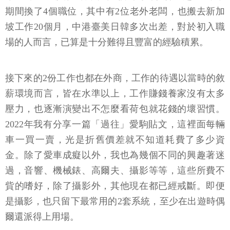
期間換了4個職位，其中有2位老外老闆，也搬去新加
坡工作20個月，中港臺美日韓多次出差，對於初入職
場的人而言，已算是十分難得且豐富的經驗積累。
接下來的2份工作也都在外商，工作的待遇以當時的敘
薪環境而言，皆在水準以上，工作賺錢養家沒有太多
壓力，也逐漸演變出不怎麼看荷包就花錢的壞習慣。
2022年我有分享一篇「過往」愛駒貼文，這裡面每輛
車一買一賣，光是折舊價差就不知道耗費了多少資
金。除了愛車成癡以外，我也為幾個不同的興趣著迷
過，音響、機械錶、高爾夫、攝影等等，這些所費不
貲的嗜好，除了攝影外，其他現在都已經戒斷。即便
是攝影，也只留下最常用的2套系統，至少在出遊時偶
爾還派得上用場。