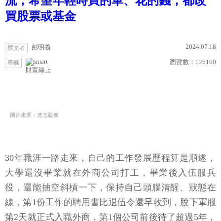
流，希望年輕時買的車、花的錢，都改
買股票或基金
2024.07.18
彭明義
撰文者
瀏覽數：
126160
專欄
財富線上
圖片來源：達志影像
30年職涯一路走來，自己的工作發展歷程算是順遂，
大學還沒畢業就在外商公司打工，畢業後入伍服兵
役，還能抽空斜槓一下，保持自己頭腦清醒、狀態在
線，第1份工作的聘用書比退伍令還早收到，脫下軍服
第2天就正式入職外商，第1個公司前後待了超過5年，