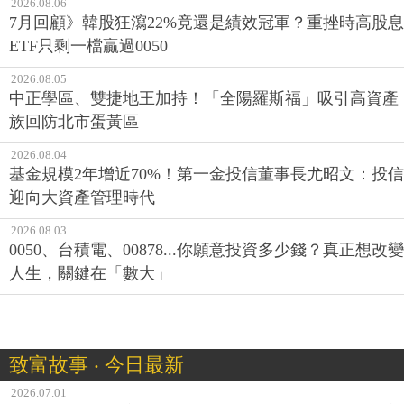
2026.08.06
7月回顧》韓股狂瀉22%竟還是績效冠軍？重挫時高股息
ETF只剩一檔贏過0050
2026.08.05
中正學區、雙捷地王加持！「全陽羅斯福」吸引高資產
族回防北市蛋黃區
2026.08.04
基金規模2年增近70%！第一金投信董事長尤昭文：投信
迎向大資產管理時代
2026.08.03
0050、台積電、00878...你願意投資多少錢？真正想改變
人生，關鍵在「數大」
致富故事 ‧ 今日最新
2026.07.01