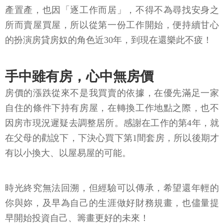
產置產，也因「逐工作而居」，不得不為尋找安身之
所而賣屋買屋，所以從第一份工作開始，便持續甘心
的扮演房貸房奴的角色近30年，到現在還樂此不疲！
手中雖有房，心中無房價
房價的漲跌從來不是我買賣的依據，在優先滿足一家
自住的條件下持有房屋，在轉換工作地點之際，也不
因房市現況遲疑去調整居所。感謝在工作的第4年，就
在父母的勸說下，下決心買下第1間套房，所以後期才
有以小換大、以屋易屋的可能。
時光終究無法回溯，但經驗可以傳承，希望還年輕的
你與妳，及早為自己的生涯做好財務規畫，也儘量提
早開始投資自己、籌畫更好的未來！