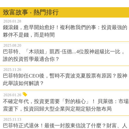
致富故事 ‧ 熱門排行
2026.01.28
錢滾錢，愈早開始愈好！複利教我們的事：投資最強的
夥伴不是錢，而是時間
2025.08.20
巴菲特、「木頭姐」凱西·伍德...4位股神超級比一比，
誰的投資哲學最適合你？
2025.11.26
巴菲特卸任CEO後，暫時不賣波克夏股票有原因？股神
此舉該如何解讀？
2026.01.26
不確定年代，投資更需要「對的核心」！ 貝萊德：市場
震盪下，投資回歸大型企業與定期定額分散布局
2025.11.13
巴菲特正式退休！最後一封股東信說了什麼？財富、人