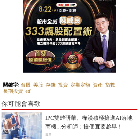
關鍵字:
台股
美股
存錢
投資
定期定額
資產
指數
長期投資
etf
你可能會喜歡
IPC雙雄研華、樺漢積極搶進AI落地
商機...分析師：撿便宜要趁早！
股票