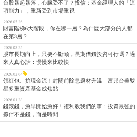
台股暴起暴落，心臟受不了？投信：基金經理人的「這
項能力」，重新受到市場重視
2026.05.26
財富階梯6大階段，你在哪一層？為什麼大部分的人都
在第3層？
2026.03.25
股市長期向上，只要不斷頭，長期借錢投資可行嗎？過
來人真心話：慢慢來比較快
2026.02.04
領紅包、拚現金流！封關前除息題材升溫 富邦台美雙
星多重資產基金成焦點
2026.01.28
錢滾錢，愈早開始愈好！複利教我們的事：投資最強的
夥伴不是錢，而是時間