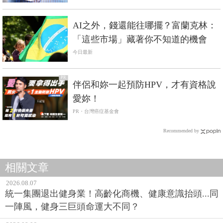
AI之外，錢還能往哪擺？富蘭克林：
「這些市場」藏著你不知道的機會
今日最新
PR
伴侶和妳一起預防HPV，才有資格說
愛妳！
PR・台灣癌症基金會
Recommended by
相關文章
2026.08.07
統一集團退出健身業！高齡化商機、健康意識抬頭...同
一陣風，健身三巨頭命運大不同？