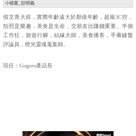
小檔案_彭明義
假文青大叔，實際年齡遠大於顏值年齡，超級3C控，
拍照是樂趣，美食是生命，交朋友比賺錢重要。半個
工作狂，旅遊行腳，結緣大師，美食播客，手癢鍵盤
評論員，燈光靈魂蒐集師。
現任：Gogoro產品長