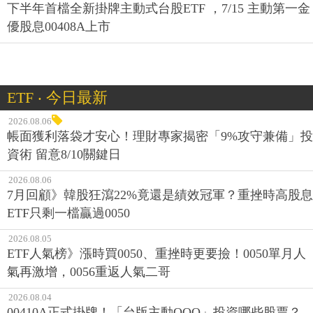
下半年首檔全新掛牌主動式台股ETF ，7/15 主動第一金
優股息00408A上市
ETF ‧ 今日最新
2026.08.06
帳面獲利落袋才安心！理財專家揭密「9%攻守兼備」投
資術 留意8/10關鍵日
2026.08.06
7月回顧》韓股狂瀉22%竟還是績效冠軍？重挫時高股息
ETF只剩一檔贏過0050
2026.08.05
ETF人氣榜》漲時買0050、重挫時更要撿！0050單月人
氣再激增，0056重返人氣二哥
2026.08.04
00410A正式掛牌！「台版主動QQQ」投資哪些股票？