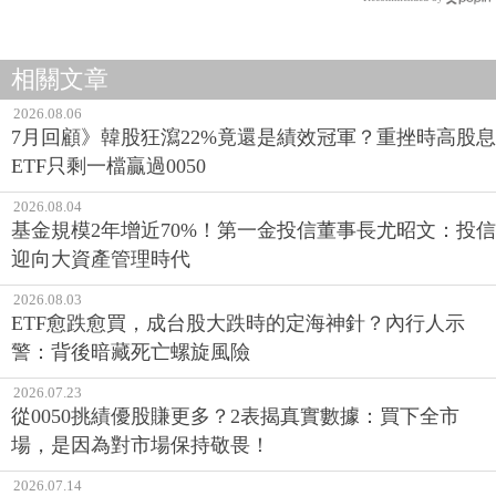
相關文章
2026.08.06
7月回顧》韓股狂瀉22%竟還是績效冠軍？重挫時高股息
ETF只剩一檔贏過0050
2026.08.04
基金規模2年增近70%！第一金投信董事長尤昭文：投信
迎向大資產管理時代
2026.08.03
ETF愈跌愈買，成台股大跌時的定海神針？內行人示
警：背後暗藏死亡螺旋風險
2026.07.23
從0050挑績優股賺更多？2表揭真實數據：買下全市
場，是因為對市場保持敬畏！
2026.07.14