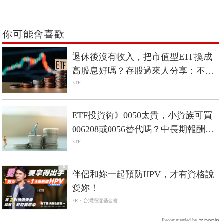
你可能會喜歡
退休後沒有收入，把市值型ETF換成
高股息好嗎？存股過來人分享：不會
轉向高股息
ETF
ETF投資術》0050太貴，小資族可買
006208或0056替代嗎？中長期報酬回
測，結果竟是「它」-Smart智富ETF
ETF
研究室
PR
伴侶和妳一起預防HPV，才有資格說
愛妳！
PR・台灣癌症基金會
Recommended by