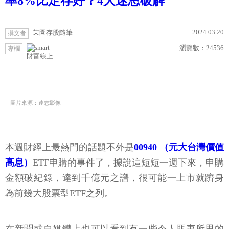
率8%比定存好？4大迷思破解
2024.03.20
茉園存股隨筆
撰文者
瀏覽數：
24536
專欄
財富線上
圖片來源：達志影像
本週財經上最熱門的話題不外是
00940 （元大台灣價值
高息）
ETF申購的事件了，據說這短短一週下來，申購
金額破紀錄，達到千億元之譜，很可能一上市就躋身
為前幾大股票型ETF之列。