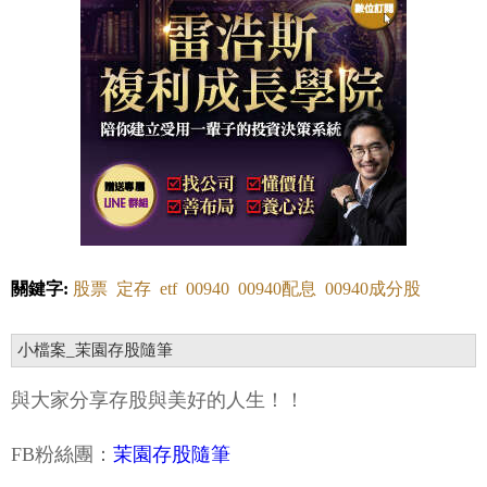
關鍵字:
股票
定存
etf
00940
00940配息
00940成分股
小檔案_茉園存股隨筆
與大家分享存股與美好的人生！！
FB粉絲團：
茉園存股隨筆