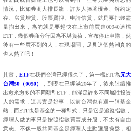
在新聞或自媒體上也可以看到有一些令人匪夷所思的
情況，比如券商大排長龍，許多人捧著現金、解約定
存、房貸增貸、股票質押、申請信貸，就是要把錢盡
量掏出來，為的就是要趕快在上市前買進00940這檔
ETF，幾個券商分行因為不堪負荷，宣布停止申購，然
後有一些買不到的人，在現場鬧，足見這個熱潮真的
也太熱了吧！
其實，
ETF
在我們台灣已經很久了，第一檔ETF為
元大
台灣50（0050）
，到現在已經滿20年了，後來陸續推
出愈來愈多的不同類型ETF，能滿足許多不同屬性投資
人的需求，這其實是好事，以前台灣也有過一陣基金
熱，而ETF也是基金的一種型式，只是它是追蹤指數，
經理人做的事只是按照指數買賣成分股，不太有自由
意志。不像一般共同基金是經理人主動選股操盤，相