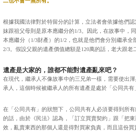
二也不會一無所有。
根據我國法律對於特留分的計算，立法者會依據他們認
妹跟祖父母則是原本應繼分的1/3。因此，在故事中
本應繼分（1/3財產）的1/2，也就是他們會分別繼
2/3。假設父親的遺產價值總額是120萬的話，老大跟
遺產是大家的，誰都不能對遺產亂來吧？
在現代，繼承人不像故事中的三兄弟一樣，需要使出渾
承人，這個時候被繼承人的所有遺產是處於「公同共有
在「公同共有」的狀態下，公同共有人必須要得到所有
的話，由於《民法》認為，「訂立買賣契約」跟「把東
效，亂賣東西的那個人還是得對買家負責，而且這份買