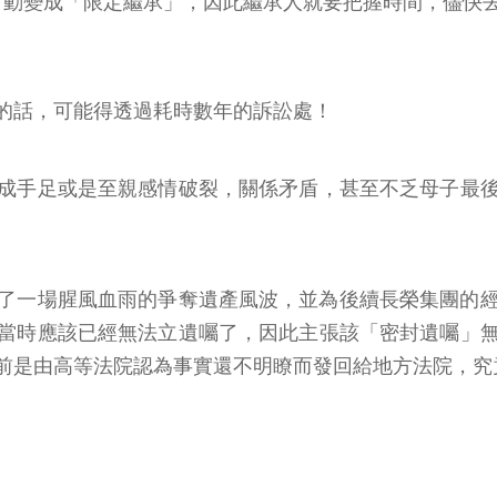
自動變成「限定繼承」，因此繼承人就要把握時間，儘快
？
的話，可能得透過耗時數年的訴訟處！
成手足或是至親感情破裂，關係矛盾，甚至不乏母子最
引發了一場腥風血雨的爭奪遺產風波，並為後續長榮集團的
當時應該已經無法立遺囑了，因此主張該「密封遺囑」
前是由高等法院認為事實還不明瞭而發回給地方法院，究