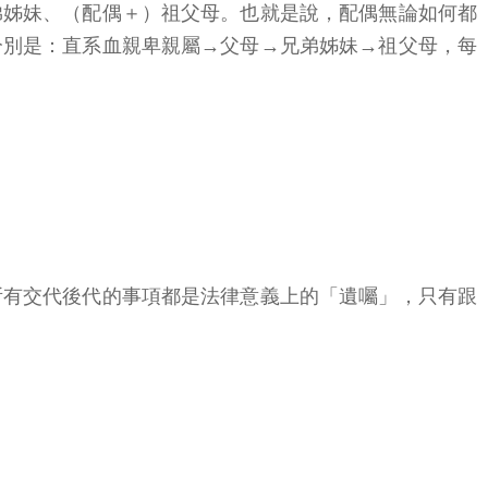
弟姊妹、（配偶＋）祖父母。也就是說，配偶無論如何都
分別是：直系血親卑親屬→父母→兄弟姊妹→祖父母，每
所有交代後代的事項都是法律意義上的「遺囑」，只有跟