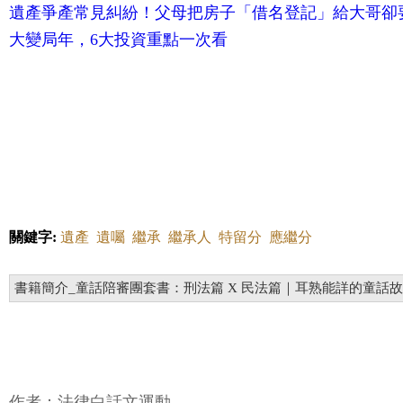
銀行規定不同，小額帳戶遺產繼承最麻煩！新制有望年
遺產爭產常見糾紛！父母把房子「借名登記」給大哥卻要不
大變局年，6大投資重點一次看
關鍵字:
遺產
遺囑
繼承
繼承人
特留分
應繼分
書籍簡介_童話陪審團套書：刑法篇 X 民法篇｜耳熟能詳的童話