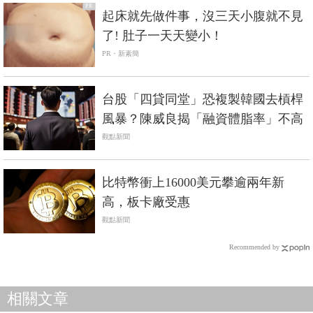
PR
起床就先做件事，沒三天小腹就不見
了! 肚子一天天變小！
PR・新素簡
台股「四貸同堂」恐複製韓國去槓桿
風暴？陳威良揭「融資體脂率」不高
觀點新聞
比特幣衝上16000美元攀逾兩年新
高，板卡廠受惠
觀點新聞
Recommended by
相關文章