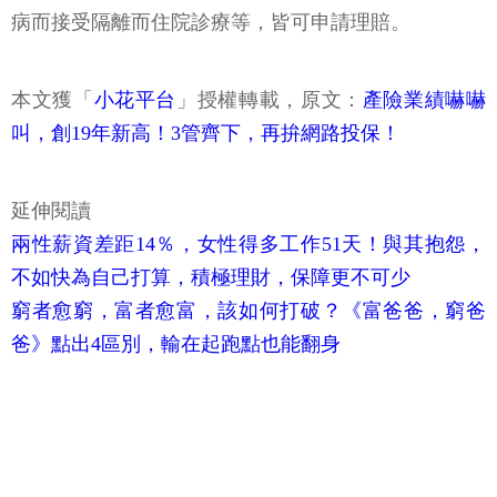
病而接受隔離而住院診療等，皆可申請理賠。
本文獲「
小花平台
」授權轉載，原文：
產險業績嚇嚇
叫，創19年新高！3管齊下，再拚網路投保！
延伸閱讀
兩性薪資差距14％，女性得多工作51天！與其抱怨，
不如快為自己打算，積極理財，保障更不可少
窮者愈窮，富者愈富，該如何打破？《富爸爸，窮爸
爸》點出4區別，輸在起跑點也能翻身