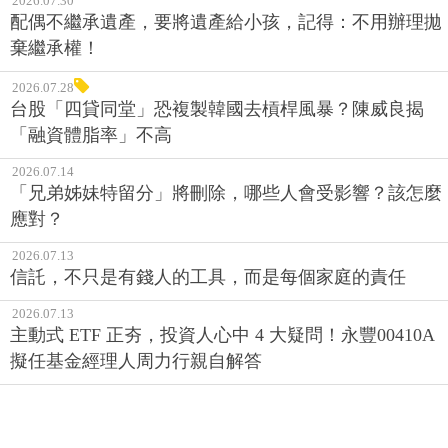
2026.07.30
配偶不繼承遺產，要將遺產給小孩，記得：不用辦理拋
棄繼承權！
2026.07.28
台股「四貸同堂」恐複製韓國去槓桿風暴？陳威良揭
「融資體脂率」不高
2026.07.14
「兄弟姊妹特留分」將刪除，哪些人會受影響？該怎麼
應對？
2026.07.13
信託，不只是有錢人的工具，而是每個家庭的責任
2026.07.13
主動式 ETF 正夯，投資人心中 4 大疑問！永豐00410A
擬任基金經理人周力行親自解答