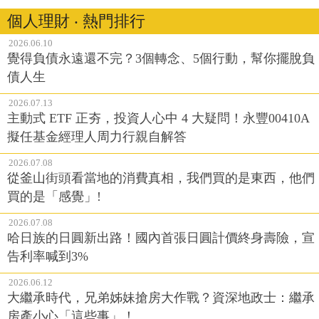
個人理財 ‧ 熱門排行
2026.06.10
覺得負債永遠還不完？3個轉念、5個行動，幫你擺脫負
債人生
2026.07.13
主動式 ETF 正夯，投資人心中 4 大疑問！永豐00410A
擬任基金經理人周力行親自解答
2026.07.08
從釜山街頭看當地的消費真相，我們買的是東西，他們
買的是「感覺」!
2026.07.08
哈日族的日圓新出路！國內首張日圓計價終身壽險，宣
告利率喊到3%
2026.06.12
大繼承時代，兄弟姊妹搶房大作戰？資深地政士：繼承
房產小心「這些事」！