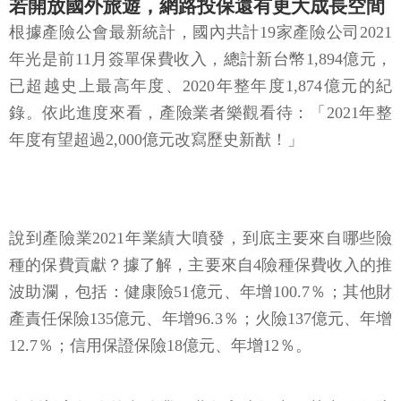
若開放國外旅遊，網路投保還有更大成長空間
根據產險公會最新統計，國內共計19家產險公司2021
年光是前11月簽單保費收入，總計新台幣1,894億元，
已超越史上最高年度、2020年整年度1,874億元的紀
錄。依此進度來看，產險業者樂觀看待：「2021年整
年度有望超過2,000億元改寫歷史新猷！」
說到產險業2021年業績大噴發，到底主要來自哪些險
種的保費貢獻？據了解，主要來自4險種保費收入的推
波助瀾，包括：健康險51億元、年增100.7％；其他財
產責任保險135億元、年增96.3％；火險137億元、年增
12.7％；信用保證保險18億元、年增12％。