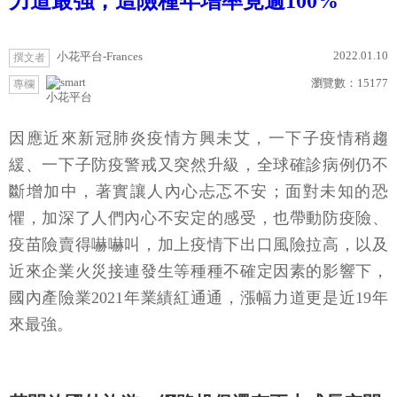
力道最強，這險種年增率竟逾100%
2022.01.10
小花平台-Frances
撰文者
瀏覽數：
15177
專欄
小花平台
因應近來新冠肺炎疫情方興未艾，一下子疫情稍趨
緩、一下子防疫警戒又突然升級，全球確診病例仍不
斷增加中，著實讓人內心忐忑不安；面對未知的恐
懼，加深了人們內心不安定的感受，也帶動防疫險、
疫苗險賣得嚇嚇叫，加上疫情下出口風險拉高，以及
近來企業火災接連發生等種種不確定因素的影響下，
國內產險業2021年業績紅通通，漲幅力道更是近19年
來最強。