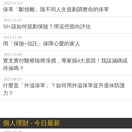
2025.11.13
保單「斷捨離」隨不同人生規劃調整你的保單
2025.11.07
50+該如何規劃保險？用這些面向評估
2025.11.06
用「保險+信託」保障心愛的家人
2025.10.09
實支實付醫療險將漲價，專家揭4大原因！我該減碼或
停保嗎？
2025.08.25
什麼是「外溢保單」？如何用外溢保單提升退休防護
力？
個人理財 ‧ 今日最新