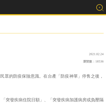
2021.02.24
瀏覽數：
18536
國內民眾的防疫保險意識。在台產「防疫神單」停售之後，
、「突發疾病住院日額」、「突發疾病加護病房或負壓隔