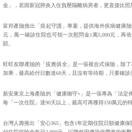
金」，若因新冠肺炎入住負壓隔離病房者，更直接比照
富邦產險推出「疫起守護」專案，提供海外疾病健康險、
元，萬一確診住院也可領一次慰問金1萬5,000元，再
賠。
旺旺友聯產險的「疫應俱全」是一張複合式保險，除了
加乘，最高給付日數達60天，且沒有等待期，只要確
新安東京上海產險的「健康御守+」是一張專為「法定
每「一次住院」達90天以上，最高可再獲得150萬元
台灣人壽推出「安心365」包含1年定期住院日額健康