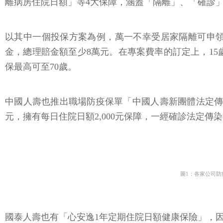
離病房住院日額」等4大保障，涵蓋「隔離」、「確診
以其中一個投保方案為例，萬一不幸受居家隔離可申領
金，總理賠金額至少8萬元。在專案費率的訂定上，15歲到5
保最高可至70歲。
中國人壽也推出職場防疫保單「中國人壽新團體法定傳
元，擁有每日住院日額2,000元保障，一經確診法定傳
圖1：各家公司
國泰人壽也有「心安逸1年定期住院日額健康保險」，