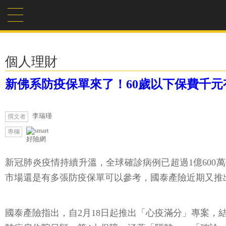
個人理財
新佛系防疫保單來了！60歲以下保費千元
李瑞瑾
撰文者
專欄
好險網
新冠肺炎疫情持續升溫，全球確診病例已超過1億600
市場還是有多張防疫保單可以參考，國泰產險近期又推
國泰產險指出，自2月18日起推出「心疫滿分」專案