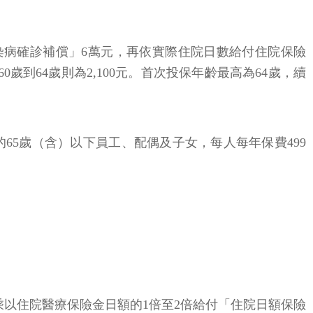
染病確診補償」6萬元，再依實際住院日數給付住院保險
0歲到64歲則為2,100元。首次投保年齡最高為64歲，續
5歲（含）以下員工、配偶及子女，每人每年保費499
以住院醫療保險金日額的1倍至2倍給付「住院日額保險