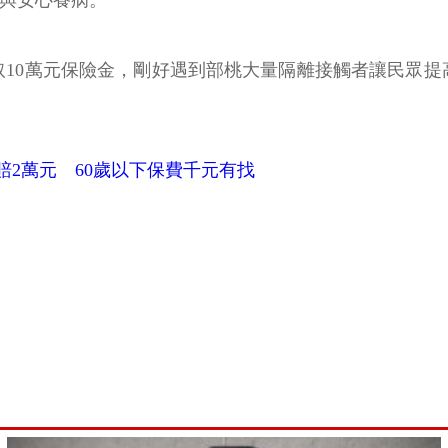
擊與安心養病。
取10萬元保險金，剛好遇到部桃大量隔離接觸者讓民眾提
賠2萬元 60歲以下保費千元有找