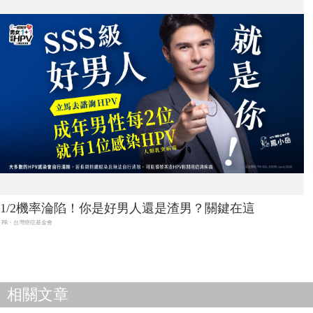
1/2機率淪陷！你是好男人還是渣男？關鍵在這
PR・台灣癌症基金會
相關文章