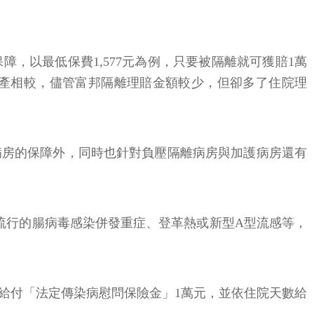
，以最低保費1,577元為例，只要被隔離就可獲賠1萬
，與台產相較，儘管富邦隔離理賠金額較少，但卻多了住院理
病房的保障外，同時也針對負壓隔離病房與加護病房還有
流行的腸病毒感染併發重症、登革熱或新型A型流感等，
性給付「法定傳染病慰問保險金」1萬元，並依住院天數給