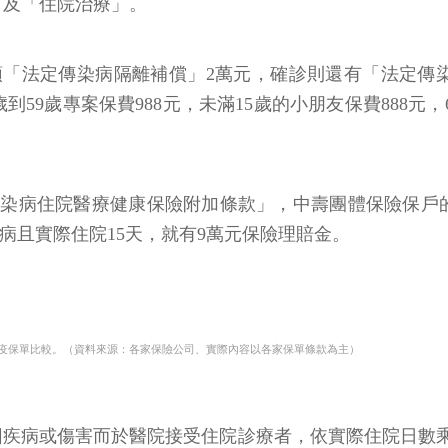
」及「住院治療」。
「法定傳染病隔離補償」2萬元，確診則還有「法定傳
9歲專案保費988元，未滿15歲的小朋友保費888元，6
染病住院醫療健康保險附加條款」，中壽團體保險保戶的6
染病且實際住院15天，就有9萬元保險理賠金。
防疫保單比較。（資料來源：各家保險公司、實際內容以各家保單條款為主）
因疾病或傷害而於醫院接受住院診療者，依實際住院日數乘