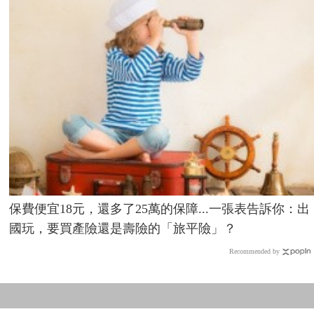
保費便宜18元，還多了25萬的保障...一張表告訴你：出
國玩，要買產險還是壽險的「旅平險」？
Recommended by