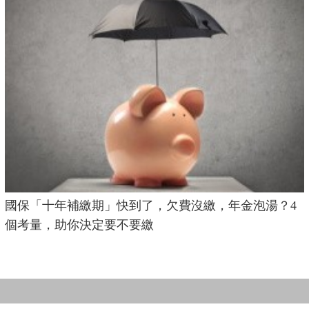
國保「十年補繳期」快到了，欠費沒繳，年金泡湯？4
個考量，助你決定要不要繳