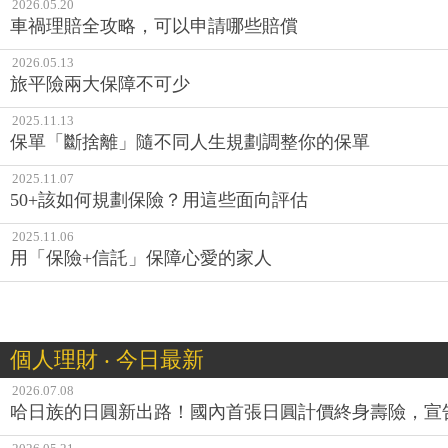
2026.05.20
車禍理賠全攻略，可以申請哪些賠償
2026.05.13
旅平險兩大保障不可少
2025.11.13
保單「斷捨離」隨不同人生規劃調整你的保單
2025.11.07
50+該如何規劃保險？用這些面向評估
2025.11.06
用「保險+信託」保障心愛的家人
個人理財 ‧ 今日最新
2026.07.08
哈日族的日圓新出路！國內首張日圓計價終身壽險，宣