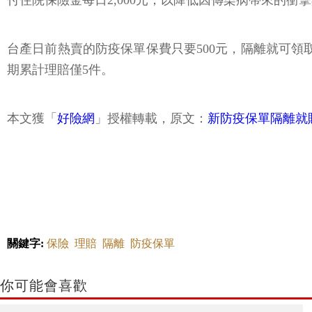
付住院保險金每日2,000元，以降低因傳染病帶來的衝
台產日前熱賣的防疫保單保費只要500元，隔離就可領
期累計理賠僅5件。
本文獲「
好險網
」授權轉載，原文：
新防疫保單隔離就
關鍵字:
保險
理賠
隔離
防疫保單
你可能會喜歡