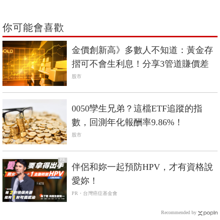
你可能會喜歡
金價創新高》多數人不知道：黃金存
摺可不會生利息！分享3管道賺價差
股市
0050孿生兄弟？這檔ETF追蹤的指
數，回測年化報酬率9.86%！
股市
PR
伴侶和妳一起預防HPV，才有資格說
愛妳！
PR・台灣癌症基金會
Recommended by