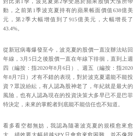
對比第1季，波克夏第2季受惠於蘋果股價大漲所帶
動，之前第1季波克夏持有的蘋果帳面價值638億美
元，第2季大幅增值到了915億美元，大幅增長了
43.4%。
從新冠病毒爆發至今，波克夏的股價一直沒辦法站回
年線，3月5日之後股價一直在年線下徘徊，直到上週
四（編按：指2020年8月6日）、週五（編按：指2020
年8月7日）才有不錯的表現，對於波克夏還能不能投
資？眾說紛紜，有人認為股神老了，年紀就是最大的
風險，也有人認為現在的投資決策大多早已不是巴菲
特決定，未來的掌舵者到底能不能信任也不知道。
看多看空都無妨，我認為隨著波克夏的規模愈來愈
大，績效要大幅超越SPY只會愈來愈困難，並不像我