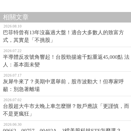
相關文章
2026.08.10
巴菲特曾有13年沒贏過大盤！適合大多數人的致富方
式，其實是「不挑股」
2026.07.22
半導體反攻號角響起！台股勁揚逾千點重返45,000點 法
人：基本面未變
2026.07.17
灰犀牛來了？美期中選舉前，股市波動大！但專家呼
籲：別急著離場
2026.07.02
台股超大牛市太晚上車怎麼辦？散戶應該「更謹慎，而
不是更瘋狂」
2026.06.30
00662、00757、00402A…3檔美股科技ETF怎麼選？