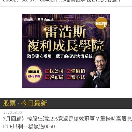
股票 ‧ 今日最新
2026.08.06
7月回顧》韓股狂瀉22%竟還是績效冠軍？重挫時高股息
ETF只剩一檔贏過0050