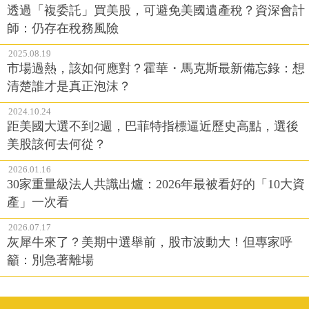
透過「複委託」買美股，可避免美國遺產稅？資深會計
師：仍存在稅務風險
2025.08.19
市場過熱，該如何應對？霍華・馬克斯最新備忘錄：想
清楚誰才是真正泡沫？
2024.10.24
距美國大選不到2週，巴菲特指標逼近歷史高點，選後
美股該何去何從？
2026.01.16
30家重量級法人共識出爐：2026年最被看好的「10大資
產」一次看
2026.07.17
灰犀牛來了？美期中選舉前，股市波動大！但專家呼
籲：別急著離場