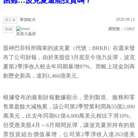
困難…波克夏還能投資嗎？
2020.08.12
畢德歐夫
撰文者
瀏覽數：
15862
專欄
美股大贏家
股神巴菲特所職掌的波克夏（代號：BRKB）在週末發
布了公司財報，由於美股從3月底至今強力反彈，波克
夏第2季淨收入較去年同期暴增87%。而帳上現金則再
創歷史新高，達到1,466億美元。
根據發布的最新財報數據顯示，受到製造、服務和零
售業盈餘大減拖累，該公司第2季營業利潤為55億2,000
萬美元，比去年同期61億4,000萬美元相比下滑10%。
但受惠美股4月～6月期間反彈，讓波克夏所持有的股
票投資組合價值暴增，公司第2季淨收入達263億美