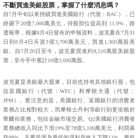
不斷買進美銀股票，掌握了什麼消息嗎？
自7月中旬以來持續買進美國銀行（代號：BAC），已
經砸下20億7,000萬美元，持股部位提高到 11.9%，路
透報導，根據8月4日發布的申報資料，波克夏在7月31
日到8月4日斥資3億3,700萬美元，買進1,360萬股美
銀。自7月20日至今，波克夏買進約8,510萬股美銀股
票，至今手中累計10億3,000萬股。
波克夏是美銀最大股東，目前也持有其他銀行股，包
括富國銀行（代號：WFC）和摩根大通（代號：
JPM）。要注意的是，美國銀行、富國銀行的消費者
業務占比相對較大，而摩根士丹利等銀行則更依賴於
華爾街業務，包括金融市場交易。Q2美國銀行消費者
業務總收入同比下滑19%至78億5,100萬美元，利潤暴
跌98%，主要是因為更低的淨利息收入下降11%，更低