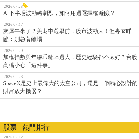
2026.07.23
AI下半場波動轉劇烈，如何用週選擇權避險？
2026.07.17
灰犀牛來了？美期中選舉前，股市波動大！但專家呼
籲：別急著離場
2026.06.29
加權指數與年線乖離率過大，歷史經驗都不太好？台股
高檔小心「這件事」
2026.06.23
SpaceX是史上最偉大的太空公司，還是一個精心設計的
財富放大機器？
股票 ‧ 熱門排行
2026.02.12