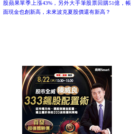
股蘋果單季上漲43%，另外大手筆股票回購51億，帳
面現金也創新高，未來波克夏股價還有新高？