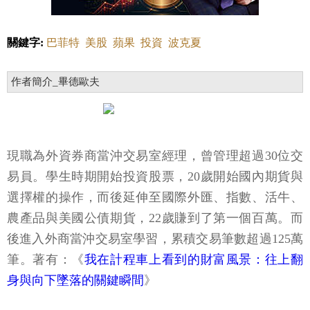
關鍵字:
巴菲特
美股
蘋果
投資
波克夏
作者簡介_畢德歐夫
現職為外資券商當沖交易室經理，曾管理超過30位交
易員。學生時期開始投資股票，20歲開始國內期貨與
選擇權的操作，而後延伸至國際外匯、指數、活牛、
農產品與美國公債期貨，22歲賺到了第一個百萬。而
後進入外商當沖交易室學習，累積交易筆數超過125萬
筆。著有：《
我在計程車上看到的財富風景：往上翻
身與向下墜落的關鍵瞬間
》