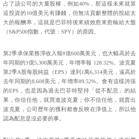
占了該公司的大量股權，例如40%，那這樣未來就算
這投資的10億美元有賺錢，但無法貢獻整體的投組太
大的報酬率，這就是巴菲特後來績效愈來愈輸給大盤
（S&P500指數，代號：SPY）的原因。
第2季承保業務淨收入報8億600萬美元，也大幅高於去
年同期的3億5,300萬美元，年增率報 128.32%。波克夏
第2季A股每股純益（EPS）達到1萬6,314美元，遠高於
去年同期的8,608美元，年增率89.52%。會有這樣誇張
的EPS，也是因為過去巴菲特堅持「從不配息」的結
果，你信任他，就買進波克夏；你不信任他，就賣出
波克夏，公司歷年的獲利都會反映在淨值上，所以他
認為配息是沒必要的事。