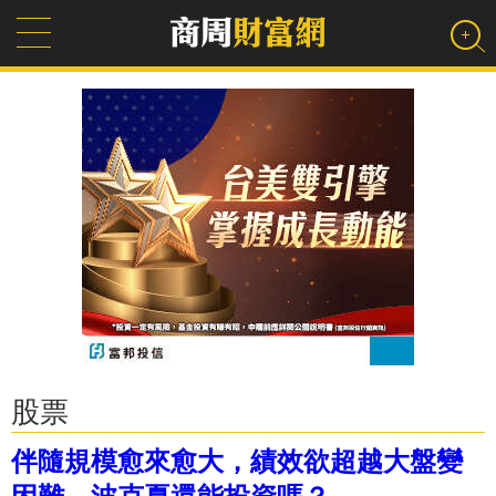
股票
伴隨規模愈來愈大，績效欲超越大盤變