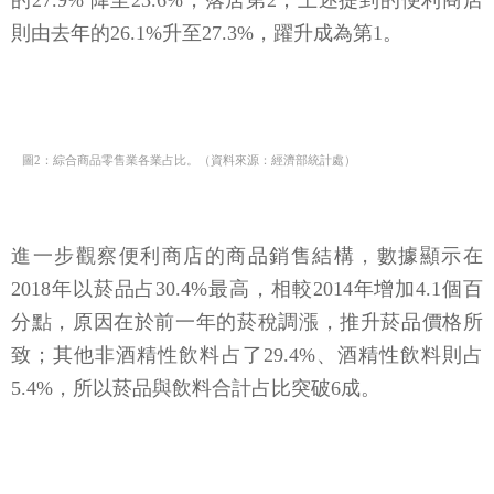
的27.9% 降至23.6%，落居第2；上述提到的便利商店
則由去年的26.1%升至27.3%，躍升成為第1。
圖2：綜合商品零售業各業占比。（資料來源：經濟部統計處）
進一步觀察便利商店的商品銷售結構，數據顯示在
2018年以菸品占30.4%最高，相較2014年增加4.1個百
分點，原因在於前一年的菸稅調漲，推升菸品價格所
致；其他非酒精性飲料占了29.4%、酒精性飲料則占
5.4%，所以菸品與飲料合計占比突破6成。