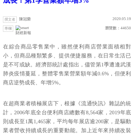
成長！第1季營業額年增5%
2020.05.19
陳冠榮
撰文者
瀏覽數：
44650
專欄
財經新報
在綜合商品零售業中，雖然便利商店營業面積相對
小，但商品種類繁多、提供便捷服務，在日常生活已
是不可或缺。經濟部統計處指出，儘管第1季遭逢武漢
肺炎疫情蔓延，整體零售業營業額年減0.6%，但便利
商店逆勢成長、年增5%。
在超商業者積極展店下，根據《流通快訊》雜誌的統
計，2006年底全台便利商店總數有8,564家，2019年底
則成長至1萬1,465家，平均每年展店逾200家，是驅動
業者營收持續成長的重要動能。加上近年來持續改裝