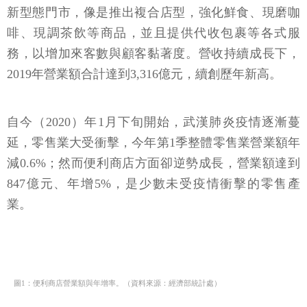
新型態門市，像是推出複合店型，強化鮮食、現磨咖
啡、現調茶飲等商品，並且提供代收包裹等各式服
務，以增加來客數與顧客黏著度。營收持續成長下，
2019年營業額合計達到3,316億元，續創歷年新高。
自今（2020）年1月下旬開始，武漢肺炎疫情逐漸蔓
延，零售業大受衝擊，今年第1季整體零售業營業額年
減0.6%；然而便利商店方面卻逆勢成長，營業額達到
847億元、年增5%，是少數未受疫情衝擊的零售產
業。
圖1：便利商店營業額與年增率。（資料來源：經濟部統計處）