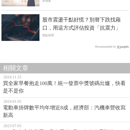
子孫1億財產！
房地產
股市震盪千點好慌？別替下跌找藉
口，用這方式評估投資「抗震力」
觀點新聞
Recommended by
相關文章
2024.11.25
買全家早餐抱走100萬！統一發票中獎號碼出爐，快看
是不是你
2024.01.05
電動車掛牌數平均年增近8成，經濟部：汽機車營收寫
新高
2023.07.05