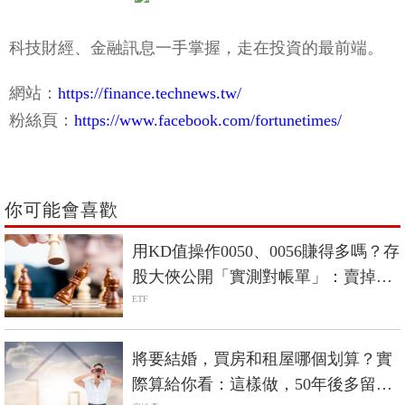
科技財經、金融訊息一手掌握，走在投資的最前端。
網站：
https://finance.technews.tw/
粉絲頁：
https://www.facebook.com/fortunetimes/
你可能會喜歡
用KD值操作0050、0056賺得多嗎？存
股大俠公開「實測對帳單」：賣掉後
買不回來，就是打斷複利
ETF
將要結婚，買房和租屋哪個划算？實
際算給你看：這樣做，50年後多留給