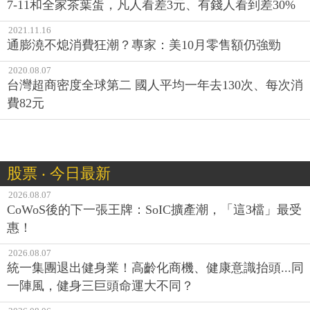
7-11和全家茶葉蛋，凡人看差3元、有錢人看到差30%
2021.11.16
通膨澆不熄消費狂潮？專家：美10月零售額仍強勁
2020.08.07
台灣超商密度全球第二 國人平均一年去130次、每次消
費82元
股票 ‧ 今日最新
2026.08.07
CoWoS後的下一張王牌：SoIC擴產潮，「這3檔」最受
惠！
2026.08.07
統一集團退出健身業！高齡化商機、健康意識抬頭...同
一陣風，健身三巨頭命運大不同？