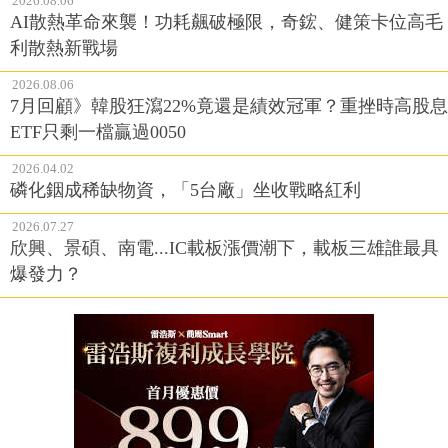
2026.08.06
AI散熱革命來襲！功耗飆破極限，奇鋐、健策卡位高毛
利散熱新戰場
2026.08.06
7月回顧》韓股狂瀉22%竟還是績效冠軍？重挫時高股息
ETF只剩一檔贏過0050
2026.04.02
磷化銦成稀缺物資，「5台廠」坐收戰略紅利
2026.07.27
欣興、景碩、南電...IC載板漲價潮下，載板三雄誰最具
爆發力？