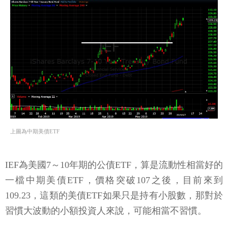
上圖為中期美債ETF
IEF為美國7～10年期的公債ETF，算是流動性相當好的
一檔中期美債ETF，價格突破107之後，目前來到
109.23，這類的美債ETF如果只是持有小股數，那對於
習慣大波動的小額投資人來說，可能相當不習慣。