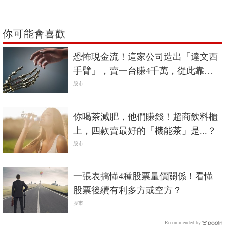
你可能會喜歡
恐怖現金流！這家公司造出「達文西
手臂」，賣一台賺4千萬，從此靠耗
材賺不停...
股市
你喝茶減肥，他們賺錢！超商飲料櫃
上，四款賣最好的「機能茶」是...？
股市
一張表搞懂4種股票量價關係！看懂
股票後續有利多方或空方？
股市
Recommended by