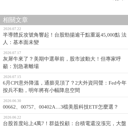
相關文章
2026.07.22
半導體反攻號角響起！台股勁揚逾千點重返45,000點 法
人：基本面未變
2026.07.17
灰犀牛來了？美期中選舉前，股市波動大！但專家呼
籲：別急著離場
2026.07.15
6月CPI意外降溫，通膨見頂了？2大外資同聲：Fed今年
按兵不動，明年將有小幅降息空間
2026.06.30
00662、00757、00402A…3檔美股科技ETF怎麼選？
2026.06.22
台股首度站上4萬7！群益投顧：台積電還沒漲完，大盤