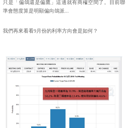
只是「偏鴿還是偏鷹」這邊就有商榷空間了。目前聯
準會態度算是明顯偏向鴿派...
我們再來看看9月份的利率方向會是如何？