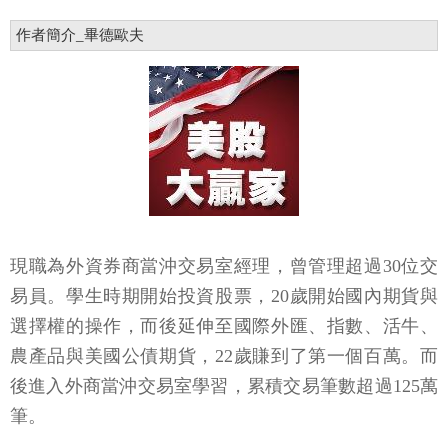
作者簡介_畢德歐夫
現職為外資券商當沖交易室經理，曾管理超過30位交
易員。學生時期開始投資股票，20歲開始國內期貨與
選擇權的操作，而後延伸至國際外匯、指數、活牛、
農產品與美國公債期貨，22歲賺到了第一個百萬。而
後進入外商當沖交易室學習，累積交易筆數超過125萬
筆。