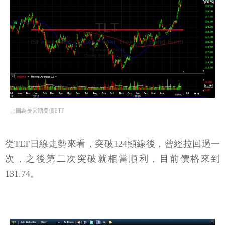
上圖為長天期美債ETF
從TLT日線走勢來看，突破124頸線後，曾經拉回過一
次，之後第二次突破就相當順利，目前價格來到
131.74。