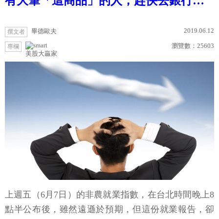
有大筆「這商品」的人，趕快去銀行…
2019.06.12
畢德歐夫
撰文者
瀏覽數：
25603
專欄
美股大贏家
上週五（6月7日）的非農就業指數，在台北時間晚上8
點半公布後，雖然遠遜於預期，但這份就業報告，卻