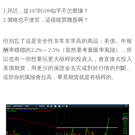
1.拜託，從107到109似乎不怎麼賺？
2.價格也不便宜，這樣能買幾股啊？
但別忘了這是安全性非常非常高的商品：美債。年報
酬率穩穩的2.2%～2.5%（當然要考量匯率風險），所
以也有一些想要玩更大槓桿的投資人，會直接去投入
美債期貨，用更少的保證金去完成對於行情的判斷。
這部份的風險會拉高，畢竟期貨就是有槓桿的。