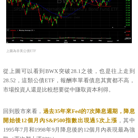
上圖為非美公債ETF
從上圖可以看到BWX突破28.1之後，也是往上走到
28.52，這類公債ETF，報酬率單看債息其實都不高，
市場投資人還是比較想要從中賺取資本利得。
回到股市來看，
過去35年來Fed的7次降息週期，降息
開始後12個月內S&P500指數出現過5次上漲
，其中
1995年7月和1998年9月降息後的12個月內表現最為強