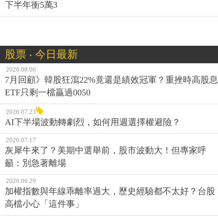
下半年衝5萬3
股票 ‧ 今日最新
2026.08.06
7月回顧》韓股狂瀉22%竟還是績效冠軍？重挫時高股息
ETF只剩一檔贏過0050
2026.07.23
AI下半場波動轉劇烈，如何用週選擇權避險？
2026.07.17
灰犀牛來了？美期中選舉前，股市波動大！但專家呼
籲：別急著離場
2026.06.29
加權指數與年線乖離率過大，歷史經驗都不太好？台股
高檔小心「這件事」