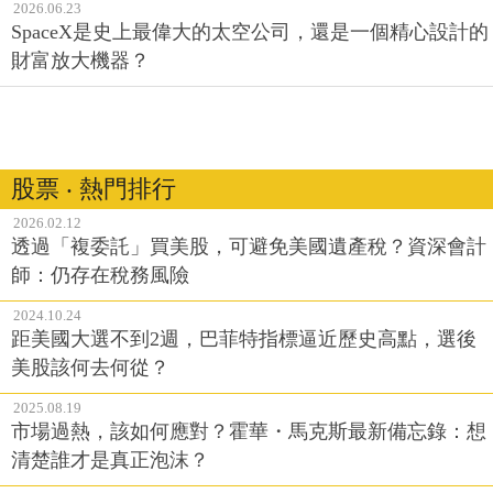
2026.06.23
SpaceX是史上最偉大的太空公司，還是一個精心設計的
財富放大機器？
股票 ‧ 熱門排行
2026.02.12
透過「複委託」買美股，可避免美國遺產稅？資深會計
師：仍存在稅務風險
2024.10.24
距美國大選不到2週，巴菲特指標逼近歷史高點，選後
美股該何去何從？
2025.08.19
市場過熱，該如何應對？霍華・馬克斯最新備忘錄：想
清楚誰才是真正泡沫？