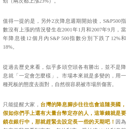
勁（兩次都上漲23%）。
值得一提的是，另外2次降息週期開始後，S&P500指
數沒有上漲的情況發生在2001年1月和2007年9月，當
年降息後12個月內S&P 500指數分別下跌了12%和
18%。
從過去歷史來看，似乎多頭空頭各有勝出，並不是降
息就「一定會怎麼樣」。市場本來就是多變的，用一
種死板的態度去面對，自然很容易被市場所傷害。
只能提醒大家，
台灣的降息腳步往往也會追隨美國，
假如你們手上還有大量台幣定存的人，這筆錢就是要
鎖在銀行中，那就趕緊去設定長一些的天期吧！
因為