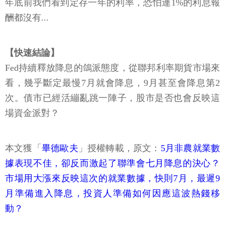
年底前我們看到定存一年的利率，恐怕連1%的利息報
酬都沒有...
【快速結論】
Fed持續釋放降息的鴿派態度，從聯邦利率期貨市場來
看，幾乎斷定最慢7月就會降息，9月甚至會降息第2
次。債市已經活繃亂跳一陣子，股市是否也會反映這
場資金派對？
本文獲「
畢德歐夫
」授權轉載，原文：
5月非農就業數
據表現不佳，卻反而激起了聯準會七月降息的決心？
市場用大漲來反映這次的就業數據，快則7月，最遲9
月準備進入降息，投資人準備如何因應這波熱錢移
動？