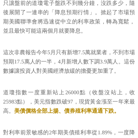
只讓盤前的道瓊電子盤跌不到幾分鐘，沒跌多少，隨
後展開了一連串的「降息預期行情」。掀起了市場預
期美國聯準會將迅速從中立的利率政策，轉為寬鬆，
並且最快可能這兩個月就要降息。
這次非農報告今年5月只有新增7.5萬就業者，不到市場
預期17.5萬人的一半，4月新增人數下調3.9萬人。這份
數據讓投資人對美國經濟放緩的擔憂更加重了。
道瓊指數一度重新站上26000點（收盤沒站上，收
25983點），美元指數跌破97，現貨黃金漲至一年來最
高。
美債價格全部上揚、債券殖利率通通下跌。
對利率前景敏感的2年期美債殖利率從1.89%，一度降