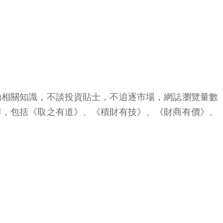
由相關知識，不談投資貼士，不追逐市場，網誌瀏覽量數
作，包括《取之有道》、《積財有技》、《財商有價》、