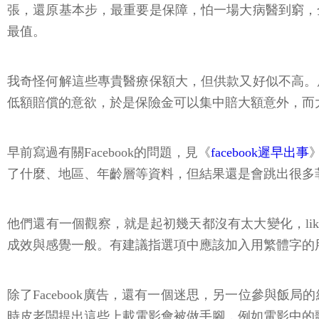
張，還原基本步，最重要是保障，怕一場大病醫到窮，
最值。
我奇怪何解這些專貴醫療保額大，但供款又好似不高。
低額賠償的意欲，於是保險金可以集中賠大額意外，而
早前寫過有關Facebook的問題，見《
facebook遲早出事
了什麼、地區、年齡層等資料，但結果還是會跳出很多菲
他們還有一個觀察，就是起初幾天都沒有太大變化，like
成效與感覺一般。有建議指選項中應該加入用繁體字的
除了Facebook廣告，還有一個迷思，另一位參與飯局
時皮老闆提出這些上載電影會被做手腳，例如電影中的歌曲