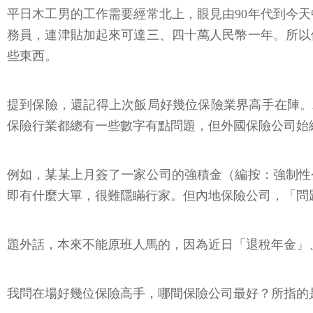
平日木工男的工作需要經常北上，眼見由90年代到今
務員，連津貼加起來可達三、四十萬人民幣一年。所以
些東西。
提到保險，還記得上次飯局好幾位保險業界高手在陣。木
保險行業都總有一些數字有點問題，但外國保險公司始終
例如，某某上月簽了一家公司的強積金（編按：強制性
即有什麼大單，很難隱瞞行家。但內地保險公司，「問
題外話，本來不能原班人馬的，因為近日「退稅年金」
我問在場好幾位保險高手，哪間保險公司最好？所指的