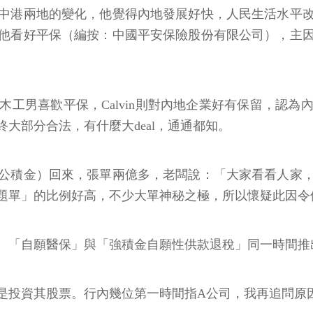
天中港兩地的變化，他覺得內地發展好快，人民生活水平
他看好平保（編按：中國平安保險股份有限公司），主
工男喜歡平保，Calvin則對內地企業好有保留，認
大部分合法，有什麼大deal，通通都知。
公積金）回來，張單兩億多，老闆說：「大家看看人家
題單」的比例好高，不少大單神秘之極，所以懷疑此因令
、「自願醫保」與「強積金自願性供款退稅」同一時間推
是投資其股票。行內幾位第一時間指A公司，我再追問原