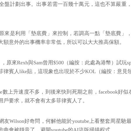
全盤計劃出事。出事若需一百幾十萬元，這也不算嚴重
原來是利用「墊底費」來控制，若調高一點「墊底費」
大額意外的出事機率非常低，所以可以大大推高保額。
》，原來Rexh與Sam曾用$500（編按：此處為港幣）試玩sp
律賓人like貼，這現象也出現於不少KOL（編按：意見
數上升速度不多，到後來快到死期之前，facebook好
用戶要求，就不會有太多菲律賓人了。
的網友Wilson好奇問，何解他能於youtube上看整套
會被靜音了，避開youtube的AI盜版掃描程式。