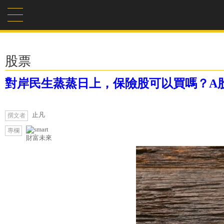
股票
對岸民生蒸蒸日上，保險股可以買嗎？A
止凡
撰文者
專欄
財富未來