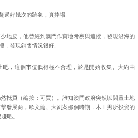
翻過好幾次的跡象，真捧場。
不少地皮，他曾經到澳門作實地考察與追蹤，發現沿海的
樓，發現銷售情況很好。
不止吧，這個市值低得極不合理，於是開始收集。大約由
仍然抵買（編按：可買）。誰知澳門政府突然以閒置土地
打擊發展商，歐文龍、大劉案那個時期，木工男所投資的
很賺吧。