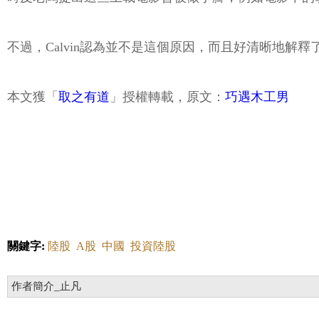
不過，Calvin認為並不是這個原因，而且好清晰地解釋
本文獲「
取之有道
」授權轉載，原文：
巧遇木工男
關鍵字:
陸股
A股
中國
投資陸股
作者簡介_止凡