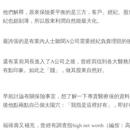
他們解釋，原來保險要平衡的是三方，客戶、經紀、股
紀也頗刻薄，所以股東利潤自然能最大化。
最誇張的是有業內人士聽聞A公司需要經紀負責理賠的
還有某前局長進入了A公司之後，曾經寫信到各大醫務
有點印象。如此之「賤」，做其股東自然好。
早前討論有關保險事宜，想了解一下專貴醫療保的資料，
後他點兩點自己個太陽穴：「我指是這裡好有」，即好
福祿壽又補充，曾經有調查指high net wort