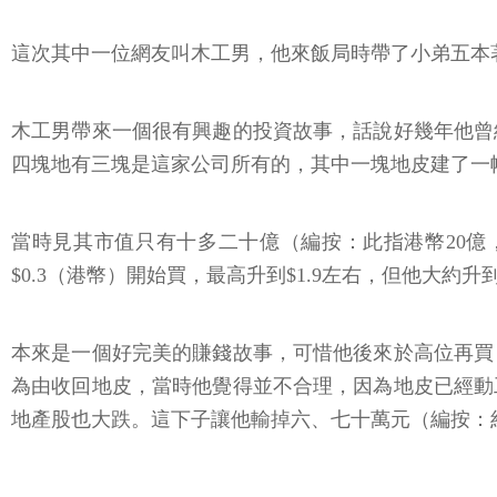
這次其中一位網友叫木工男，他來飯局時帶了小弟五本
木工男帶來一個很有興趣的投資故事，話說好幾年他曾
四塊地有三塊是這家公司所有的，其中一塊地皮建了一
當時見其市值只有十多二十億（編按：此指港幣20億
$0.3（港幣）開始買，最高升到$1.9左右，但他大約升到
本來是一個好完美的賺錢故事，可惜他後來於高位再買
為由收回地皮，當時他覺得並不合理，因為地皮已經動
地產股也大跌。這下子讓他輸掉六、七十萬元（編按：約