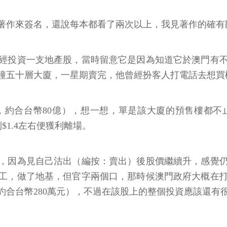
著作來簽名，還說每本都看了兩次以上，我見著作的確有
經投資一支地產股，當時留意它是因為知道它於澳門有
幢五十層大廈，一星期賣完，他曾經扮客人打電話去想買
，約合台幣80億），想一想，單是該大廈的預售樓都
$1.4左右便獲利離場。
，因為見自己沽出（編按：賣出）後股價繼續升，感覺
工，做了地基，但官字兩個口，那時候澳門政府大概在
合台幣280萬元），不過在該股上的整個投資應該還有