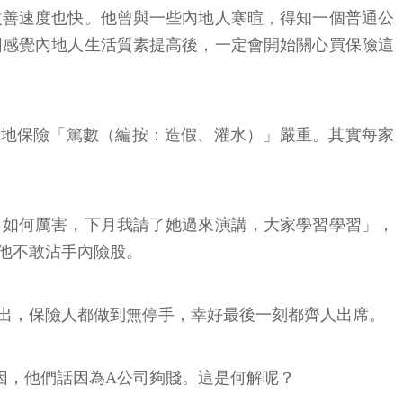
改善速度也快。他曾與一些內地人寒暄，得知一個普通公
因感覺內地人生活質素提高後，一定會開始關心買保險這
為內地保險「篤數（編按：造假、灌水）」嚴重。其實每家
，如何厲害，下月我請了她過來演講，大家學習學習」，
他不敢沾手內險股。
出，保險人都做到無停手，幸好最後一刻都齊人出席。
因，他們話因為A公司夠賤。這是何解呢？