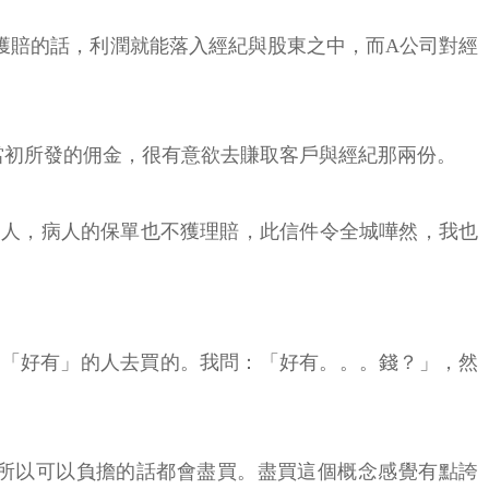
獲賠的話，利潤就能落入經紀與股東之中，而A公司對經
當初所發的佣金，很有意欲去賺取客戶與經紀那兩份。
病人，病人的保單也不獲理賠，此信件令全城嘩然，我也
是給「好有」的人去買的。我問：「好有。。。錢？」，然
足的，所以可以負擔的話都會盡買。盡買這個概念感覺有點誇