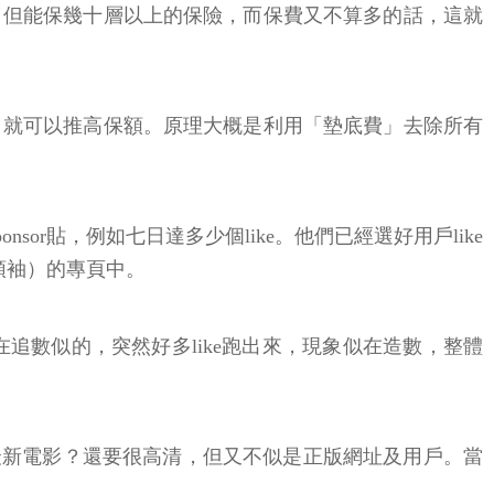
，但能保幾十層以上的保險，而保費又不算多的話，這就
，就可以推高保額。原理大概是利用「墊底費」去除所有
onsor貼，例如七日達多少個like。他們已經選好用戶like
領袖）的專頁中。
似在追數似的，突然好多like跑出來，現象似在造數，整體
周星馳最新電影？還要很高清，但又不似是正版網址及用戶。當