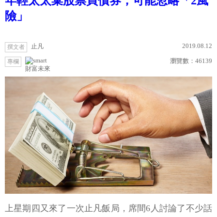
年輕太太棄股票買債券，可能忽略「2風
險」
2019.08.12
止凡
撰文者
瀏覽數：
46139
專欄
財富未來
上星期四又來了一次止凡飯局，席間6人討論了不少話