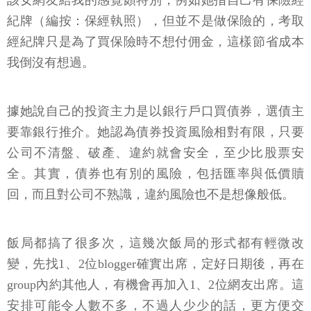
紀牌（編按：保經執照），但並不是做保險的，考取
經紀牌只是為了買保險時不想付佣金，這樣節省成本
我倒沒有想過。
據她說自己的投資主力是以銀行戶口買債券，選債主
要靠銀行推介。她認為債券投資風險相對有限，只要
公司不清盤、破產、違約就會安全，至少比股票安
全。其實，債券也有別的風險，包括匯率與低價贖
回，而且對公司不熟識，違約風險也不是想像般低。
飯局都搞了很多次，這幾次飯局的形式都有輕微改
變，先找1、2位blogger確實出席，定好日期後，再在
group內約其他人，有機會再加入1、2位網友出席。這
安排可能令人數不多，不過人少少的話，更方便交