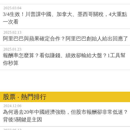
2025.03.04
3/4生效！川普課中國、加拿大、墨西哥關稅，4大重點
一次看
2025.02.13
阿里巴巴與蘋果確定合作？阿里巴巴創始人給出回應了
2025.01.23
報酬率怎麼算？看似賺錢、績效卻輸給大盤？1工具幫
你秒算
股票 ‧ 熱門排行
2024.12.06
為何過去20年中國經濟強勁，但股市報酬卻非常低迷？
背後5關鍵是主因