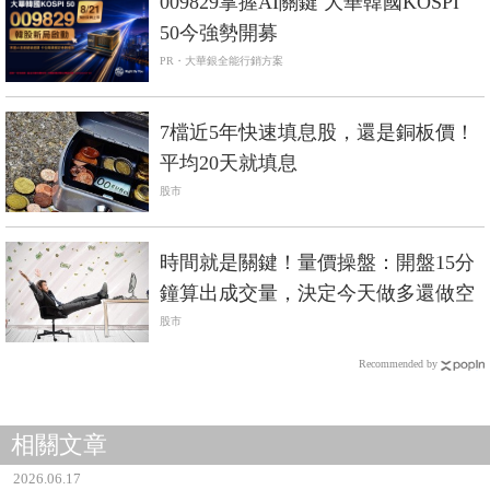
009829掌握AI關鍵 大華韓國KOSPI
50今強勢開募
PR・大華銀全能行銷方案
7檔近5年快速填息股，還是銅板價！
平均20天就填息
股市
時間就是關鍵！量價操盤：開盤15分
鐘算出成交量，決定今天做多還做空
股市
Recommended by
相關文章
2026.06.17