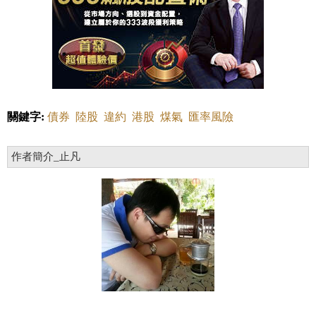
關鍵字:
債券
陸股
違約
港股
煤氣
匯率風險
作者簡介_止凡