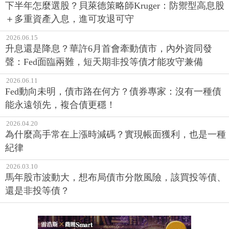
下半年怎麼選股？貝萊德策略師Kruger：防禦型高息股
＋多重資產入息，進可攻退可守
2026.06.15
升息還是降息？華許6月首會牽動債市，內外資同發
聲：Fed面臨兩難，短天期非投等債才能攻守兼備
2026.06.11
Fed動向未明，債市路在何方？債券專家：沒有一種債
能永遠領先，複合債更穩！
2026.04.20
為什麼高手常在上漲時減碼？實現帳面獲利，也是一種
紀律
2026.03.10
馬年股市波動大，想布局債市分散風險，該買投等債、
還是非投等債？