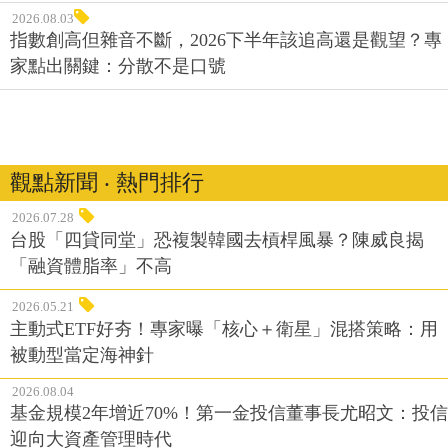
2026.08.03
指數創高但雜音不斷，2026下半年該追高還是觀望？專
家點出關鍵：分散不是口號
觀點新聞 ‧ 熱門排行
2026.07.28
台股「四貸同堂」恐複製韓國去槓桿風暴？陳威良揭
「融資體脂率」不高
2026.05.21
主動式ETF好夯！專家曝「核心＋衛星」混搭策略：用
被動型當定海神針
2026.08.04
基金規模2年增近70%！第一金投信董事長尤昭文：投信
迎向大資產管理時代