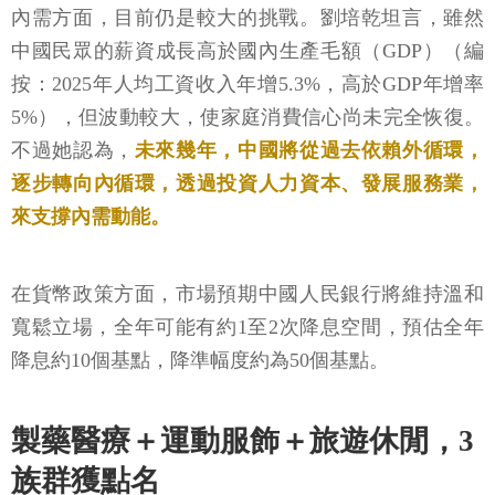
內需方面，目前仍是較大的挑戰。劉培乾坦言，雖然
中國民眾的薪資成長高於國內生產毛額（GDP）（編
按：2025年人均工資收入年增5.3%，高於GDP年增率
5%），但波動較大，使家庭消費信心尚未完全恢復。
不過她認為，
未來幾年，中國將從過去依賴外循環，
逐步轉向內循環，透過投資人力資本、發展服務業，
來支撐內需動能。
在貨幣政策方面，市場預期中國人民銀行將維持溫和
寬鬆立場，全年可能有約1至2次降息空間，預估全年
降息約10個基點，降準幅度約為50個基點。
製藥醫療＋運動服飾＋旅遊休閒，3
族群獲點名