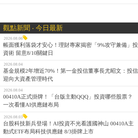
觀點新聞 ‧ 今日最新
2026.08.06
帳面獲利落袋才安心！理財專家揭密「9%攻守兼備」投
資術 留意8/10關鍵日
2026.08.04
基金規模2年增近70%！第一金投信董事長尤昭文：投信
迎向大資產管理時代
2026.08.04
00410A正式掛牌！「台版主動QQQ」投資哪些股票？
一次看懂AI供應鏈布局
2026.08.03
台股科技新兵登場！AI投資不光看護國神山 00410A主
動式ETF布局科技供應鏈 8/3掛牌上市