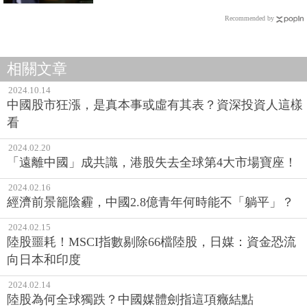
Recommended by
相關文章
2024.10.14
中國股市狂漲，是真本事或虛有其表？資深投資人這樣
看
2024.02.20
「遠離中國」成共識，港股失去全球第4大市場寶座！
2024.02.16
經濟前景籠陰霾，中國2.8億青年何時能不「躺平」？
2024.02.15
陸股噩耗！MSCI指數剔除66檔陸股，日媒：資金恐流
向日本和印度
2024.02.14
陸股為何全球獨跌？中國媒體劍指這項癥結點