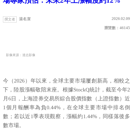
場專家預估：未來2年上漲幅度約12%
2026.02.09
湯名潔
撰文者
瀏覽數：
46145
影像來源：達志影像
今（2026）年以來，全球主要市場屢創新高，相較之
下，陸股漲幅敬陪末座。根據StockQ統計，截至今年2
月6日，上海證券交易所綜合股價指數（上證指數）近
1個月報酬率為負0.44%，在全球主要市場中排名倒
數；若以近1季表現觀察，漲幅約1.44%，同樣落後多
數市場。