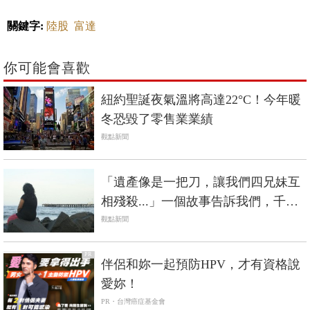
關鍵字:
陸股
富達
你可能會喜歡
紐約聖誕夜氣溫將高達22°C！今年暖
冬恐毀了零售業業績
觀點新聞
「遺產像是一把刀，讓我們四兄妹互
相殘殺...」一個故事告訴我們，千萬
別留錢給孩子
觀點新聞
PR
伴侶和妳一起預防HPV，才有資格說
愛妳！
PR・台灣癌症基金會