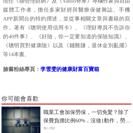
現任《聯合理財網》及《Yahoo奇摩》專欄作家與自由
媒體工作者，擔任多家財經與醫療保健雜誌、手機
APP新聞台的特約撰述，並從事相關文章與書籍的寫
作。著有《聰明使用信用卡》、《理財專員不告訴你
的40件事》、《好險，你一定要知道的保險知識》、
《聰明買對健康險》以及《錢難賺，退休金別亂擺》
等14本書。
臉書粉絲專頁：
李雪雯的健康財富百寶箱
你可能會喜歡
職業工會加保勞保，一切免驚？除了
保費負擔比例60%，沒做1動作，勞工
可能面臨欠繳窘境
個人理財