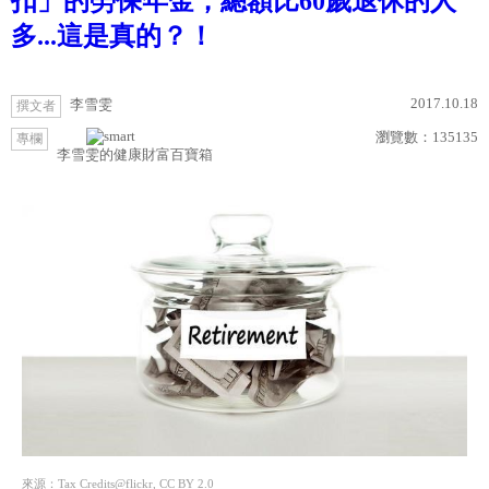
扣」的勞保年金，總額比60歲退休的人
多...這是真的？！
2017.10.18
李雪雯
撰文者
瀏覽數：
135135
專欄
李雪雯的健康財富百寶箱
來源：Tax Credits@flickr, CC BY 2.0