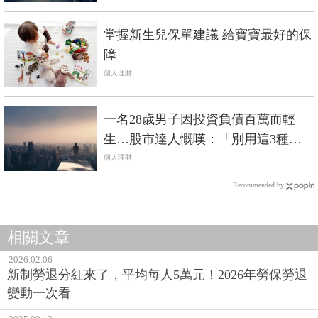
掌握新生兒保單建議 給寶寶最好的保
障
個人理財
一名28歲男子因投資負債百萬而輕
生…股市達人慨嘆：「別用這3種方
式做股票！」
個人理財
Recommended by
相關文章
2026.02.06
新制勞退分紅來了，平均每人5萬元！2026年勞保勞退
變動一次看