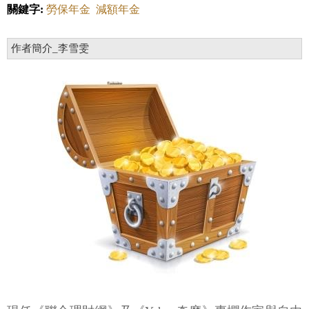
關鍵字:
勞保年金
減額年金
作者簡介_李雪雯