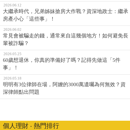
2026.06.12
大繼承時代，兄弟姊妹搶房大作戰？資深地政士：繼承
房產小心「這些事」！
2026.06.02
常見會被騙走的錢，通常來自這幾個地方！如何避免長
輩被詐騙？
2026.05.25
60歲想退休，你真的準備好了嗎？記得先做這「5件
事」！
2026.05.18
明明有3位律師在場，阿嬤的3000萬遺囑為何無效？資
深律師點出問題
個人理財 ‧ 熱門排行