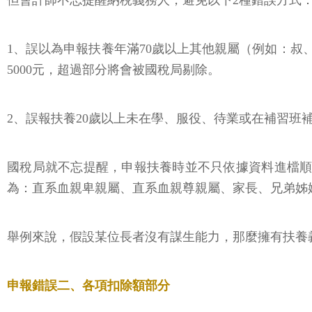
但會計師不忘提醒納稅義務人，避免以下2種錯誤方式
1、誤以為申報扶養年滿70歲以上其他親屬（例如：叔
5000元，超過部分將會被國稅局剔除。
2、誤報扶養20歲以上未在學、服役、待業或在補習
國稅局就不忘提醒，申報扶養時並不只依據資料進檔順
為：直系血親卑親屬、直系血親尊親屬、家長、兄弟姊
舉例來說，假設某位長者沒有謀生能力，那麼擁有扶養
申報錯誤二、各項扣除額部分