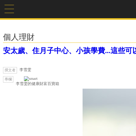
個人理財
安太歲、住月子中心、小孩學費...這些可
李雪雯
撰文者
專欄
李雪雯的健康財富百寶箱