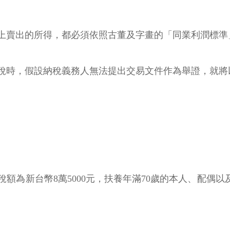
上賣出的所得，都必須依照古董及字畫的「同業利潤標準
稅時，假設納稅義務人無法提出交易文件作為舉證，就將
額為新台幣8萬5000元，扶養年滿70歲的本人、配偶以