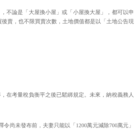
」，不論是「大屋換小屋」或「小屋換大屋」，都可以申
買後賣，也不限買賣次數，土地價值都是以「土地公告現
得，在考量稅負衡平之後已鬆綁規定。未來，納稅義務人
釋令尚未發布前，夫妻只能以「1200萬元減除700萬元」