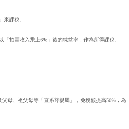
」來課稅。
以「拍賣收入乘上6%」後的純益率，作為所得課稅。
及父母、祖父母等「直系尊親屬」，免稅額提高50%，為