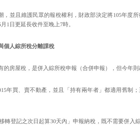
，並且維護民眾的報稅權利，財政部決定將105年度所得
，6月1日更延長收件至晚上7時。
採與個人綜所稅分離課稅
有的房屋稅，是併入綜所稅申報（合併申報），但今年則
2015年買、賣不動產，並且「持有兩年者」都適用舊制；
移轉登記之次日起算30天內」申報納稅，既不需要併入