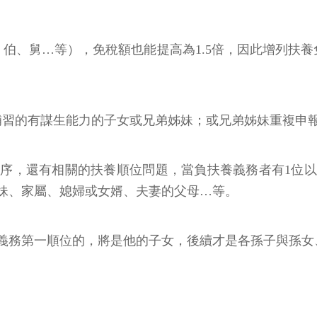
：
、伯、舅…等），免稅額也能提高為1.5倍，因此增列扶
班補習的有謀生能力的子女或兄弟姊妹；或兄弟姊妹重複申
序，還有相關的扶養順位問題，當負扶養義務者有1位
妹、家屬、媳婦或女婿、夫妻的父母…等。
義務第一順位的，將是他的子女，後續才是各孫子與孫女