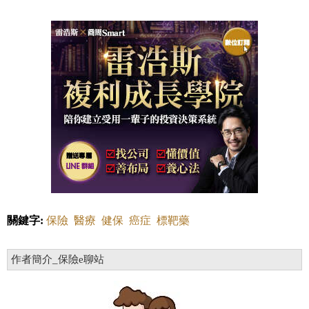
關鍵字:
保險
醫療
健保
癌症
標靶藥
作者簡介_保險e聊站