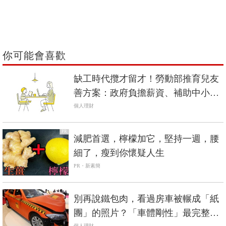
你可能會喜歡
缺工時代攬才留才！勞動部推育兒友
善方案：政府負擔薪資、補助中小企
業新聘人力
個人理財
PR
減肥首選，檸檬加它，堅持一週，腰
細了，瘦到你懷疑人生
PR・新素簡
別再說鐵包肉，看過房車被輾成「紙
團」的照片？「車體剛性」最完整解
個人理財