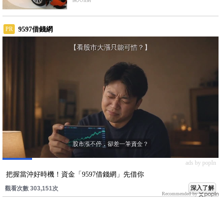
析《國產車篇》
9597借錢網
PR
ads by popIn
把握當沖好時機！資金「9597借錢網」先借你
深入了解
觀看次數 303,151次
Recommended by