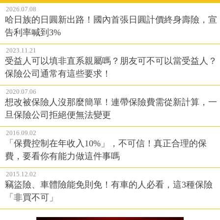
2026.07.08
哈日族的日圓新出路！國內首張日圓計價終身壽險，宣
告利率喊到3%
2023.11.21
受益人可以填非直系親屬嗎？朋友可不可以當受益人？
保險公司通常有這些要求！
2020.07.06
想改被保險人沒那麼簡單！連帶保險費需從新計算，一
旦保險公司拒絕便無法變更
2016.09.02
「保費控制在年收入10%」，不可信！真正合理的保
費，要看你有能力做這件事嗎
2015.12.02
竊盜險、車體險能免則免！有車的人必看，這3種保險
「非買不可」