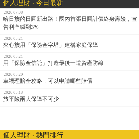
個人理財 ‧ 今日最新
2026.07.08
哈日族的日圓新出路！國內首張日圓計價終身壽險，宣
告利率喊到3%
2026.05.21
夾心族用「保險金字塔」建構家庭保障
2026.05.21
用「保險金信託」打造最後一道資產防線
2026.05.20
車禍理賠全攻略，可以申請哪些賠償
2026.05.13
旅平險兩大保障不可少
個人理財 ‧ 熱門排行