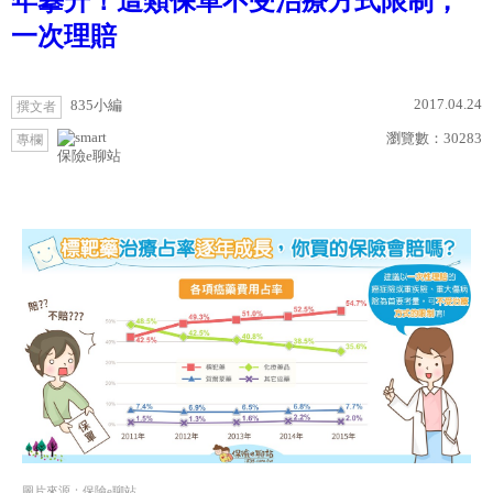
年攀升！這類保單不受治療方式限制，
一次理賠
2017.04.24
835小編
撰文者
瀏覽數：
30283
專欄
保險e聊站
圖片來源：保險e聊站