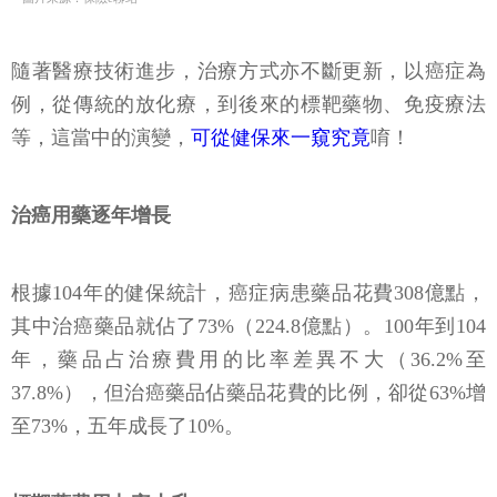
隨著醫療技術進步，治療方式亦不斷更新，以癌症為
例，從傳統的放化療，到後來的標靶藥物、免疫療法
等，這當中的演變，
可從健保來一窺究竟
唷！
治癌用藥逐年增長
根據104年的健保統計，癌症病患藥品花費308億點，
其中治癌藥品就佔了73%（224.8億點）。100年到104
年，藥品占治療費用的比率差異不大（36.2%至
37.8%），但治癌藥品佔藥品花費的比例，卻從63%增
至73%，五年成長了10%。