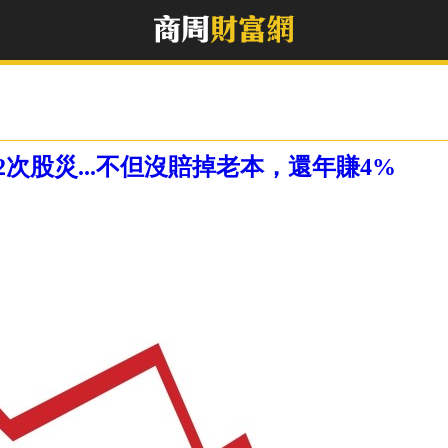
次股災...不但沒賠掉老本，還年賺4%