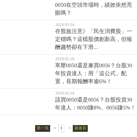
0050在空頭市場時，績效依然亮
眼嗎？
2019.05.14
存股族注意》「民生消費股」一
定穩嗎？這檔股價創新高，但報
酬趨勢卻在下滑...
2019.02.19
單壓0050還是兼買0056？台股30
年投資達人：用「這公式」配
置，長期報酬率逾6%！
2019.02.14
該買0050還是0056？台股投資30
年達人：0050賺8%、0056賺5%！
«
»
第一頁
1
最後頁