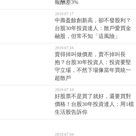
報酬差3%
2019.07.17
中壽盈餘創新高，卻不發股利？
台股30年投資達人：散戶愛買金
融股，但常不知「這風險」
2019.07.16
賣得掉叫做價差，賣不掉叫長
抱？台股30年投資人：投資要堅
守立場，不然下場像當年買統一
超散戶
2019.07.10
好股票不是買了就好，還要買對
價格！台股30年投資達人：用1檔
生活股告訴你
2019.07.04