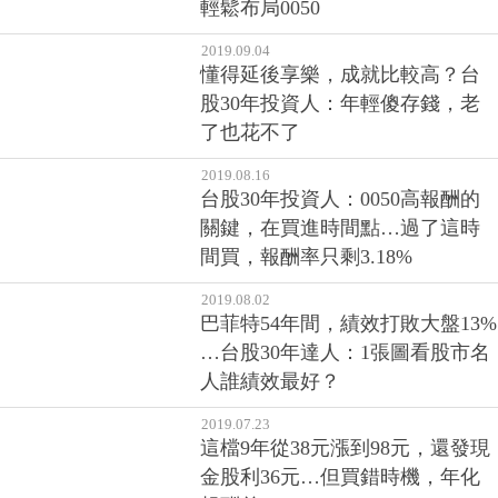
輕鬆布局0050
2019.09.04
懂得延後享樂，成就比較高？台
股30年投資人：年輕傻存錢，老
了也花不了
2019.08.16
台股30年投資人：0050高報酬的
關鍵，在買進時間點…過了這時
間買，報酬率只剩3.18%
2019.08.02
巴菲特54年間，績效打敗大盤13%
…台股30年達人：1張圖看股市名
人誰績效最好？
2019.07.23
這檔9年從38元漲到98元，還發現
金股利36元…但買錯時機，年化