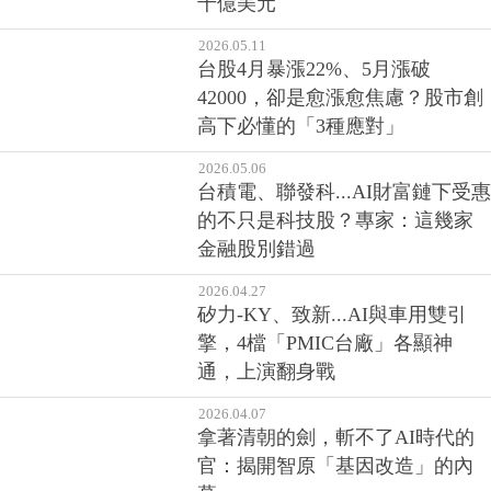
2026.05.11
台股4月暴漲22%、5月漲破
42000，卻是愈漲愈焦慮？股市創
高下必懂的「3種應對」
2026.05.06
台積電、聯發科...AI財富鏈下受惠
的不只是科技股？專家：這幾家
金融股別錯過
2026.04.27
矽力-KY、致新...AI與車用雙引
擎，4檔「PMIC台廠」各顯神
通，上演翻身戰
2026.04.07
拿著清朝的劍，斬不了AI時代的
官：揭開智原「基因改造」的內
幕