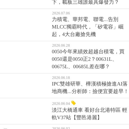
下，載板三雄誰最具爆發力？
2026.07.06
力積電、華邦電、聯電...告別
MLCC獨霸時代，「矽電容」崛
起，4大台廠搶先機
2026.06.28
0050今年來績效超越台積電，買
0050還是0050正2？00631L、
00675L、00685L差在哪？
2026.06.18
IPC雙雄研華、樺漢積極搶進AI落
地商機...分析師：撿便宜要趁早！
2026.06.04
淡江大橋通車 看好台北港特區 輕
軌V37站【豐邑港麗】
2026.06.02