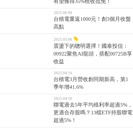
高點
2025.05.06
震盪下的聰明選擇！國泰投信：
00922聚焦AI龍頭，搭配00725B享
收益
2025.04.10
台積電3月營收創同期新高，第1
季年增41.6%
2025.04.10
聯電過去5年平均殖利率超過5%，
更適合存股嗎？13檔ETF持股聯電
超過5%！
«
»
第一頁
1
2
3
4
5
最後頁
6
7
8
9
10
11