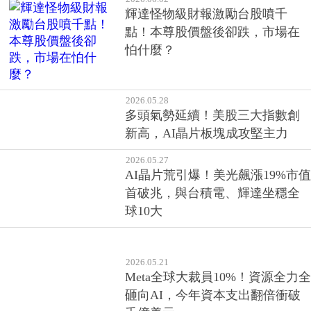
輝達怪物級財報激勵台股噴千
點！本尊股價盤後卻跌，市場在
怕什麼？
2026.05.28
多頭氣勢延續！美股三大指數創
新高，AI晶片板塊成攻堅主力
2026.05.27
AI晶片荒引爆！美光飆漲19%市值
首破兆，與台積電、輝達坐穩全
球10大
2026.05.21
Meta全球大裁員10%！資源全力全
砸向AI，今年資本支出翻倍衝破
千億美元